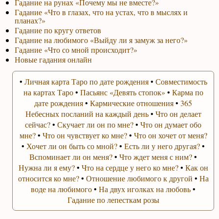
Гадание на рунах «Почему мы не вместе?»
Гадание «Что в глазах, что на устах, что в мыслях и
планах?»
Гадание по кругу ответов
Гадание на любимого «Выйду ли я замуж за него?»
Гадание «Что со мной происходит?»
Новые гадания онлайн
•
Личная карта Таро по дате рождения
•
Совместимость
на картах Таро
•
Пасьянс «Девять стопок»
•
Карма по
дате рождения
•
Кармические отношения
•
365
Небесных посланий на каждый день
•
Что он делает
сейчас?
•
Скучает ли он по мне?
•
Что он думает обо
мне?
•
Что он чувствует ко мне?
•
Что он хочет от меня?
•
Хочет ли он быть со мной?
•
Есть ли у него другая?
•
Вспоминает ли он меня?
•
Что ждет меня с ним?
•
Нужна ли я ему?
•
Что на сердце у него ко мне?
•
Как он
относится ко мне?
•
Отношение любимого к другой
•
На
воде на любимого
•
На двух иголках на любовь
•
Гадание по лепесткам розы