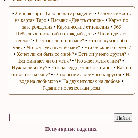
•
Личная карта Таро по дате рождения
•
Совместимость
на картах Таро
•
Пасьянс «Девять стопок»
•
Карма по
дате рождения
•
Кармические отношения
•
365
Небесных посланий на каждый день
•
Что он делает
сейчас?
•
Скучает ли он по мне?
•
Что он думает обо
мне?
•
Что он чувствует ко мне?
•
Что он хочет от меня?
•
Хочет ли он быть со мной?
•
Есть ли у него другая?
•
Вспоминает ли он меня?
•
Что ждет меня с ним?
•
Нужна ли я ему?
•
Что на сердце у него ко мне?
•
Как он
относится ко мне?
•
Отношение любимого к другой
•
На
воде на любимого
•
На двух иголках на любовь
•
Гадание по лепесткам розы
Популярные гадания