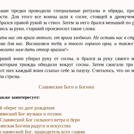
аши предки проводили специальные ритуалы и обряды, про
сти. Для этого все воины шли к сосне, стоящей в дремучем
рался правой рукой за ствол. Затем за него брался меньший по р
лись за руки, старший произносил такие слова:
ти нас от врага лютого, от врага злобного. Не оставь нас в с
ма для нас. Восхваляем тебя, и твоего горного орла, а также
омогите нам дать отпор врагам!»
арший воин убирал руку от сосны, и брался за руку самого 
 которым трижды обходили вокруг сосны. Затем сжигали три
 от них каждый воин ссыпал себе за пазуху. Считалось, что он 
ла стрелы.
Славянские Боги и Богини
акже заинтересует:
й оберег по дате рождения
авянский Бог музыки и поэзии
Славянский Бог сильного ветра и бури
вянская Богиня радуги и искусства
славянский Бог, прародитель всех славян