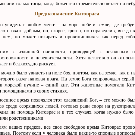
ы они только тогда, когда божество стремительно летает по небу
Предназначение Китовраса
 увидеть в любом месте – на море, небе и земле, где требуе
ло назвать добрым, он, скорее, грозен, но справедлив, всегда 
 нем, но может покарать и провинившихся как перед собо
рпим к излишней наивности, приводящей к печальным по
осторожности и нерешительности. Хотя негативно он относит
ает и безрассудно рискует.
можно было увидеть на поле боя, притом, как на земле, так и на
оторого разят наповал врага. На земле Бога сопровождал серый
 в морской пучине – синий кит. Эти животные помогали Кит
и помощниками в своих стихиях.
военное время появлялся этот славянский Бог, – его можно был
ов среди ссорящихся людей, готовых ради спора на рукоприкл
одил на помощь Китоврас и в тех случаях, когда нужно было
 или родственниками.
иям наших предков, все свое свободное время Китоврас пров
ревьев. Поэтому если у человека были какие-то спорные вопрос