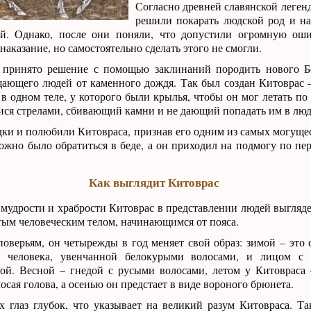
Согласно древней славянской легенд
решили покарать людской род и н
й. Однако, после они поняли, что допустили огромную оши
наказание, но самостоятельно сделать этого не смогли.
 принято решение с помощью заклинаний породить нового 
щающего людей от каменного дождя. Так был создан Китоврас 
в одном теле, у которого были крылья, чтобы он мог летать по 
ся стрелами, сбивающий камни и не дающий попадать им в люд
дки и полюбили Китовраса, признав его одним из самых могуще
ожно было обратиться в беде, а он приходил на подмогу по пер
Как выглядит Китоврас
мудрости и храбрости Китоврас в представлении людей выглядел
тым человеческим телом, начинающимся от пояса.
оверьям, он четырежды в год меняет свой образ: зимой – это 
й человека, увенчанной белокурыми волосами, и лицом с 
дой. Весной – гнедой с русыми волосами, летом у Китовраса
осая голова, а осенью он предстает в виде вороного брюнета.
х глаз глубок, что указывает на великий разум Китовраса. Та