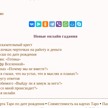
ян
Новые онлайн гадания
сказательный крест
лочках-черточках на работу и деньги
ски по дате рождения
янс «Готика»
фр Вселенной»
унах «Почему мы не вместе?»
в глазах, что на устах, что в мыслях и планах?»
ругу ответов
юбимого «Выйду ли я замуж за него?»
 со мной происходит?»
я онлайн
рта Таро по дате рождения
•
Совместимость на картах Таро
•
Пас