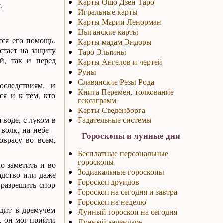
Карты Ошо Дзен Таро
.
Игральные карты
Карты Марии Ленорман
Цыганские карты
тся его помощь.
Карты мадам Эндоры
встает на защиту
Таро Эльтины
й, так и перед
Карты Ангелов и чертей
Руны
Славянские Резы Рода
следствиям, и
Книга Перемен, толкование
ся и к тем, кто
гексаграмм
Карты Сведенборга
 воде, с луком в
Гадательные системы
 волк, на небе –
Гороскопы и лунные дни
оврасу во всем,
Бесплатные персональные
гороскопы
о заметить и во
Зодиакальные гороскопы
адство или даже
Гороскоп друидов
 разрешить спор
Гороскоп на сегодня и завтра
Гороскоп на неделю
одит в дремучем
Лунный гороскоп на сегодня
ы, он мог прийти
Лунный календарь