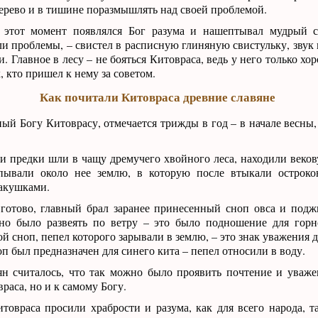
 дерево и в тишине поразмышлять над своей проблемой.
 этот момент появлялся Бог разума и нашептывал мудрый с
 проблемы, – свистел в расписную глиняную свистульку, звук 
и. Главное в лесу – не бояться Китовраса, ведь у него только х
, кто пришел к нему за советом.
Как почитали Китовраса древние славяне
ый Богу Китоврасу, отмечается трижды в год – в начале весны,
и предки шли в чащу дремучего хвойного леса, находили веко
пывали около нее землю, в которую после втыкали остроко
акушками.
 готово, главный брал заранее принесенный сноп овса и подж
но было развеять по ветру – это было подношение для горн
й сноп, пепел которого зарывали в землю, – это знак уважения д
п был предназначен для синего кита – пепел относили в воду.
ян считалось, что так можно было проявить почтение и уваже
аса, но и к самому Богу.
товраса просили храбрости и разума, как для всего народа, та