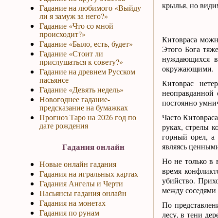
крылья, но видим
Гадание на любимого «Выйду
ли я замуж за него?»
Гадание «Что со мной
происходит?»
Китовраса можно
Гадание «Было, есть, будет»
Этого Бога тяже
Гадание «Стоит ли
нуждающихся в
прислушаться к совету?»
окружающими.
Гадание на древнем Русском
пасьянсе
Китоврас нете
Гадание «Девять недель»
неоправданной 
Новогоднее гадание-
постоянно умнич
предсказание на бумажках
Прогноз Таро на 2026 год по
Часто Китовраса 
дате рождения
руках, стрелы к
горный орел, а
Гадания онлайн
являясь ценным
Но не только в 
Новые онлайн гадания
время конфликт
Гадания на игральных картах
убийство. Прих
Гадания Ангелы и Черти
между соседями
Пасьянсы гадания онлайн
Гадания на монетах
По представлен
Гадания по рунам
лесу, в тени де