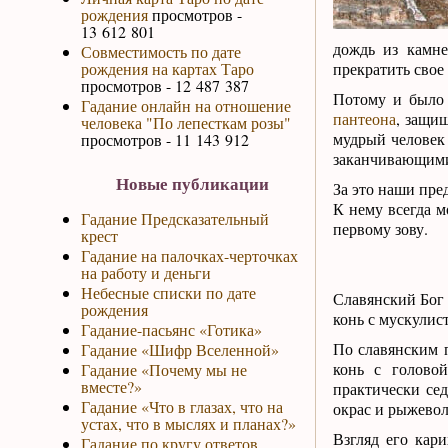
рождения
просмотров -
13 612 801
дождь из камне
Совместимость по дате
рождения на картах Таро
прекратить свое 
просмотров - 12 487 387
Потому и было
Гадание онлайн на отношение
пантеона
, защи
человека "По лепесткам розы"
мудрый человек 
просмотров - 11 143 912
заканчивающими
Новые публикации
За это наши пре
К нему всегда м
Гадание Предсказательный
первому зову.
крест
Гадание на палочках-черточках
на работу и деньги
Небесные списки по дате
Славянский Бог 
рождения
конь с мускулис
Гадание-пасьянс «Готика»
По славянским п
Гадание «Шифр Вселенной»
конь с голово
Гадание «Почему мы не
вместе?»
практически се
Гадание «Что в глазах, что на
окрас и рыжевол
устах, что в мыслях и планах?»
Взгляд его кари
Гадание по кругу ответов