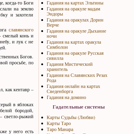
е, когда-то Боги
Гадания на картах Эльтины
аслали на землю
Гадания на оракуле мадам
Эндоры
бку и захотели
Гадания на оракулах Дорин
Верче
Бога
славянского
Гадания на оракуле Дыхание
– смелый конь и
ночи
небу, и лук с не
Гадания на картах оракула
Симболон
ей.
Гадания на оракуле Русская
ственных Богов.
сивилла
вой просьбе, по
Гадания Мистический
хранитель
Гадания на Славянских Резах
Рода
Гадания онлайн на картах
, как кентавр –
Сведенборга
Гадания на домино
серый в яблоках
Гадательные системы
белой бородой,
 – светло-рыжий
Карты Судьбы (Любви)
Карты Таро
Таро Манара
кже у него есть