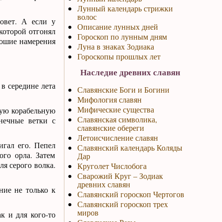
Лунный календарь стрижки
волос
овет. А если у
Описание лунных дней
которой отгонял
Гороскоп по лунным дням
орошие намерения
Луна в знаках Зодиака
Гороскопы прошлых лет
Наследие древних славян
 в середине лета
Славянские Боги и Богини
Мифология славян
Мифические существа
вую корабельную
Славянская символика,
нечные ветки с
славянские обереги
Летоисчисление славян
игал его. Пепел
Славянский календарь Коляды
ого орла. Затем
Дар
ля серого волка.
Круголет Числобога
Сварожий Круг – Зодиак
древних славян
ние не только к
Славянский гороскоп Чертогов
Славянский гороскоп трех
миров
к и для кого-то