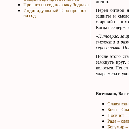
лично.
Прогноз на год по знаку Зодиака
Перед битвой н
Индивидуальный Таро прогноз
на год
защиты и смело
старший из них б
Когда все держа
«Китоврас, защи
смелости и разу
серого волка. П
После этого ст
замкнуть круг,
колосьев. Пепел
удара меча и уко
Возможно, Вас т
Славянски
Боян – Сл
Посвист – 
Рада – сла
Богумир – 