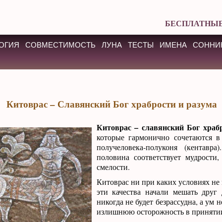
БЕСПЛАТНЫЕ
ОГИЯ
СОВМЕСТИМОСТЬ
ЛУНА
ТЕСТЫ
ИМЕНА
СОННИ
Китоврас – Славянский Бог храбрости и разума
Китоврас – славянский Бог храб
которые гармонично сочетаются в
получеловека-полуконя (кентавра
половина соответствует мудрости
смелости.
Китоврас ни при каких условиях не 
эти качества начали мешать друг 
никогда не будет безрассудна, а ум н
излишнюю осторожность в приняти