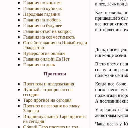
Гадания по книгам
в лес, лечь под
Гадания на кубиках
Как правило, в
Народные гадания
пришедшего были
Гадания на любовь
все неприятност
Гадания на будущее
в отношении тех
Гадания ответ на вопрос
Гадания на совместимость
Онлайн гадания на Новый год и
Рождество
День, посвященн
Нумерология онлайн
и в конце осени.
Гадания онлайн Да Нет
В это время наш
Гадания на день
сосну и перека
Прогнозы
поломанными м
Прогнозы и предсказания
Когда все было
Лунный астропрогноз на
после него нуж
сегодня
поджигали второ
Таро прогноз на сегодня
А последний сно
Прогноз на сегодня по знаку
У древних слав
Зодиака
животным Китовр
Индивидуальный Таро прогноз
на сегодня
Чаще всего у Ки
Общий Таро прогноз на год