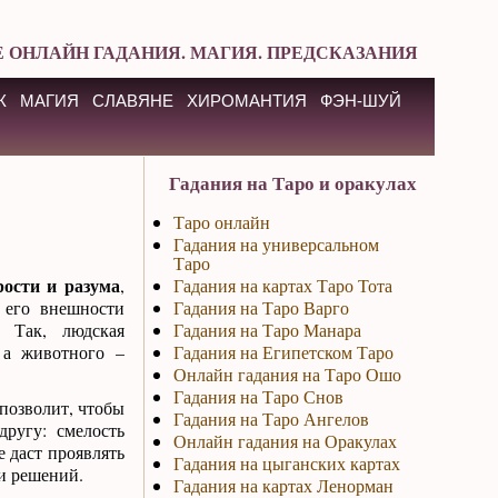
 ОНЛАЙН ГАДАНИЯ. МАГИЯ. ПРЕДСКАЗАНИЯ
К
МАГИЯ
СЛАВЯНЕ
ХИРОМАНТИЯ
ФЭН-ШУЙ
Гадания на Таро и оракулах
Таро онлайн
Гадания на универсальном
Таро
рости и разума
,
Гадания на картах Таро Тота
 его внешности
Гадания на Таро Варго
). Так, людская
Гадания на Таро Манара
, а животного –
Гадания на Египетском Таро
Онлайн гадания на Таро Ошо
Гадания на Таро Снов
позволит, чтобы
Гадания на Таро Ангелов
другу: смелость
Онлайн гадания на Оракулах
е даст проявлять
Гадания на цыганских картах
и решений.
Гадания на картах Ленорман