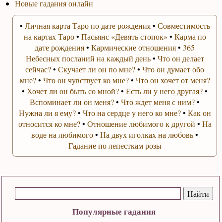
Новые гадания онлайн
•
Личная карта Таро по дате рождения
•
Совместимость
на картах Таро
•
Пасьянс «Девять стопок»
•
Карма по
дате рождения
•
Кармические отношения
•
365
Небесных посланий на каждый день
•
Что он делает
сейчас?
•
Скучает ли он по мне?
•
Что он думает обо
мне?
•
Что он чувствует ко мне?
•
Что он хочет от меня?
•
Хочет ли он быть со мной?
•
Есть ли у него другая?
•
Вспоминает ли он меня?
•
Что ждет меня с ним?
•
Нужна ли я ему?
•
Что на сердце у него ко мне?
•
Как он
относится ко мне?
•
Отношение любимого к другой
•
На
воде на любимого
•
На двух иголках на любовь
•
Гадание по лепесткам розы
Популярные гадания