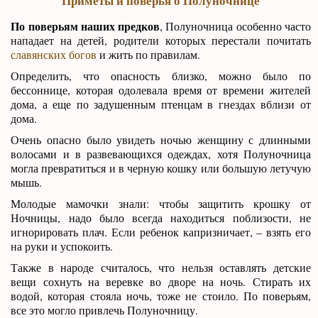
Приметы и поверья о Полуночнице
По поверьям наших предков
, Полуночница особенно часто
нападает на детей, родители которых перестали почитать
славянских богов
и жить по правилам.
Определить, что опасность близко, можно было по
бессоннице, которая одолевала время от времени жителей
дома, а еще по задушенным птенцам в гнездах вблизи от
дома.
Очень опасно было увидеть ночью женщину с длинными
волосами и в развевающихся одеждах, хотя Полуночница
могла превратиться и в черную кошку или большую летучую
мышь.
Молодые мамочки знали: чтобы защитить крошку от
Ночницы, надо было всегда находиться поблизости, не
игнорировать плач. Если ребенок капризничает, – взять его
на руки и успокоить.
Также в народе считалось, что нельзя оставлять детские
вещи сохнуть на веревке во дворе на ночь. Стирать их
водой, которая стояла ночь, тоже не стоило. По поверьям,
все это могло привлечь Полуночницу.