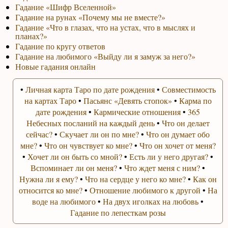
Гадание «Шифр Вселенной»
Гадание на рунах «Почему мы не вместе?»
Гадание «Что в глазах, что на устах, что в мыслях и
планах?»
Гадание по кругу ответов
Гадание на любимого «Выйду ли я замуж за него?»
Новые гадания онлайн
•
Личная карта Таро по дате рождения
•
Совместимость
на картах Таро
•
Пасьянс «Девять стопок»
•
Карма по
дате рождения
•
Кармические отношения
•
365
Небесных посланий на каждый день
•
Что он делает
сейчас?
•
Скучает ли он по мне?
•
Что он думает обо
мне?
•
Что он чувствует ко мне?
•
Что он хочет от меня?
•
Хочет ли он быть со мной?
•
Есть ли у него другая?
•
Вспоминает ли он меня?
•
Что ждет меня с ним?
•
Нужна ли я ему?
•
Что на сердце у него ко мне?
•
Как он
относится ко мне?
•
Отношение любимого к другой
•
На
воде на любимого
•
На двух иголках на любовь
•
Гадание по лепесткам розы