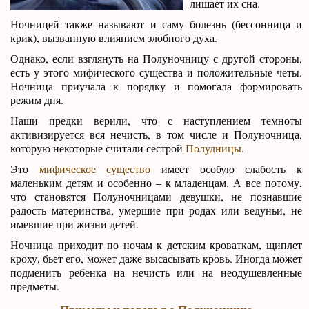
лишает их сна.
Ночницей также называют и саму болезнь (бессонница и
крик), вызванную влиянием злобного духа.
Однако, если взглянуть на Полуночницу с другой стороны,
есть у этого мифического существа и положительные четы.
Ночница приучала к порядку и помогала формировать
режим дня.
Наши предки верили, что с наступлением темноты
активизируется вся нечисть, в том числе и Полуночница,
которую некоторые считали сестрой
Полудницы
.
Это
мифическое существо
имеет особую слабость к
маленьким детям и особенно – к младенцам. А все потому,
что становятся Полуночницами девушки, не познавшие
радость материнства, умершие при родах или ведуньи, не
имевшие при жизни детей.
Ночница приходит по ночам к детским кроваткам, щиплет
кроху, бьет его, может даже высасывать кровь. Иногда может
подменить ребенка на нечисть или на неодушевленные
предметы.