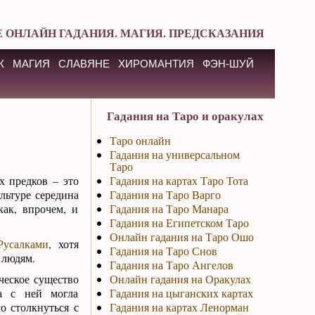
 ОНЛАЙН ГАДАНИЯ. МАГИЯ. ПРЕДСКАЗАНИЯ
К
МАГИЯ
СЛАВЯНЕ
ХИРОМАНТИЯ
ФЭН-ШУЙ
Гадания на Таро и оракулах
Таро онлайн
Гадания на универсальном
Таро
 предков – это
Гадания на картах Таро Тота
льтуре середина
Гадания на Таро Варго
как, впрочем, и
Гадания на Таро Манара
Гадания на Египетском Таро
Онлайн гадания на Таро Ошо
Русалками
, хотя
Гадания на Таро Снов
 людям.
Гадания на Таро Ангелов
ческое существо
Онлайн гадания на Оракулах
а с ней могла
Гадания на цыганских картах
о столкнуться с
Гадания на картах Ленорман