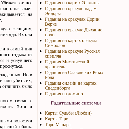
 Убежать от нее
Гадания на картах Эльтины
просто насылает
Гадания на оракуле мадам
Эндоры
акидывается на
Гадания на оракулах Дорин
.
Верче
лодую женщину,
Гадания на оракуле Дыхание
никогда. Их она
ночи
Гадания на картах оракула
Симболон
ли в самый пик
Гадания на оракуле Русская
нного отдыха от
сивилла
ося и уснувшего
Гадания Мистический
проснуться.
хранитель
Гадания на Славянских Резах
орожденных. Но в
Рода
и или убить их,
Гадания онлайн на картах
а отличить было
Сведенборга
Гадания на домино
ногом связан с
Гадательные системы
ности. Хотя и
Карты Судьбы (Любви)
Карты Таро
инными волосами
Таро Манара
екрасный облик.