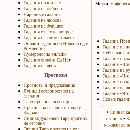
Гадания по книгам
Метки:
мифическ
Гадания на кубиках
Народные гадания
Гадания на любовь
Гадания на будущее
Гадания ответ на вопрос
Гадания на совместимость
Гадание Пред
Онлайн гадания на Новый год и
Гадание на па
Рождество
Небесные спи
Нумерология онлайн
Гадание-пась
Гадания онлайн Да Нет
Гадание «Ши
Гадания на день
Гадание на р
Прогнозы
Гадание «Что 
Гадание по к
Прогнозы и предсказания
Гадание на л
Лунный астропрогноз на
Гадание «Что
сегодня
Новые гадани
Таро прогноз на сегодня
Прогноз на сегодня по знаку
•
Личная ка
Зодиака
Индивидуальный Таро прогноз
стопок»
•
К
на сегодня
каждый день
Общий Таро прогноз на год