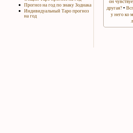
он чувствуе
Прогноз на год по знаку Зодиака
другая?
•
Вс
Индивидуальный Таро прогноз
у него ко 
на год