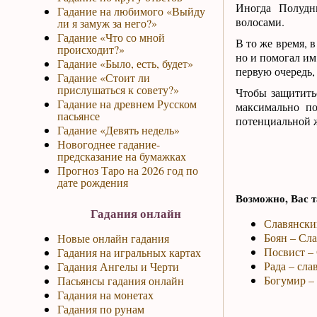
Иногда Полудн
Гадание на любимого «Выйду
волосами.
ли я замуж за него?»
Гадание «Что со мной
В то же время, 
происходит?»
но и помогал им
Гадание «Было, есть, будет»
первую очередь,
Гадание «Стоит ли
прислушаться к совету?»
Чтобы защитить
Гадание на древнем Русском
максимально по
пасьянсе
потенциальной 
Гадание «Девять недель»
Новогоднее гадание-
предсказание на бумажках
Прогноз Таро на 2026 год по
дате рождения
Возможно, Вас т
Гадания онлайн
Славянски
Боян – Сл
Новые онлайн гадания
Посвист – 
Гадания на игральных картах
Рада – сла
Гадания Ангелы и Черти
Богумир – 
Пасьянсы гадания онлайн
Гадания на монетах
Гадания по рунам