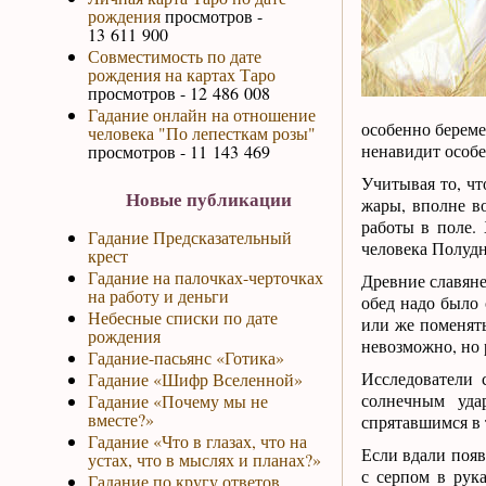
рождения
просмотров -
13 611 900
Совместимость по дате
рождения на картах Таро
просмотров - 12 486 008
Гадание онлайн на отношение
особенно береме
человека "По лепесткам розы"
ненавидит особе
просмотров - 11 143 469
Учитывая то, чт
Новые публикации
жары, вполне в
работы в поле. 
Гадание Предсказательный
человека Полудн
крест
Гадание на палочках-черточках
Древние славяне
на работу и деньги
обед надо было 
Небесные списки по дате
или же поменят
рождения
невозможно, но 
Гадание-пасьянс «Готика»
Исследователи 
Гадание «Шифр Вселенной»
солнечным уда
Гадание «Почему мы не
вместе?»
спрятавшимся в 
Гадание «Что в глазах, что на
Если вдали поя
устах, что в мыслях и планах?»
с серпом в рук
Гадание по кругу ответов