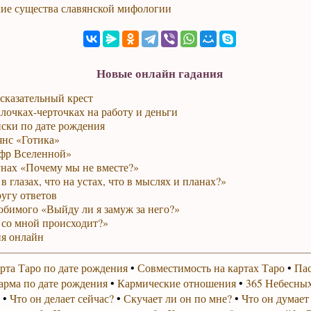
ие существа славянской мифологии
Новые онлайн гадания
сказательный крест
лочках-черточках на работу и деньги
ски по дате рождения
янс «Готика»
фр Вселенной»
унах «Почему мы не вместе?»
в глазах, что на устах, что в мыслях и планах?»
ругу ответов
юбимого «Выйду ли я замуж за него?»
 со мной происходит?»
я онлайн
рта Таро по дате рождения
•
Совместимость на картах Таро
•
Пас
арма по дате рождения
•
Кармические отношения
•
365 Небесных
•
Что он делает сейчас?
•
Скучает ли он по мне?
•
Что он думает