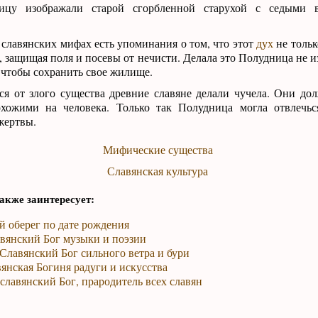
ицу изображали старой сгорбленной старухой с седыми 
в славянских мифах есть упоминания о том, что этот
дух
не тольк
, защищая поля и посевы от нечисти. Делала это Полудница не из
 чтобы сохранить свое жилище.
ся от злого существа древние славяне делали чучела. Они д
хожими на человека. Только так Полудница могла отвлечьс
жертвы.
Мифические существа
Славянская культура
акже заинтересует:
й оберег по дате рождения
авянский Бог музыки и поэзии
Славянский Бог сильного ветра и бури
вянская Богиня радуги и искусства
славянский Бог, прародитель всех славян