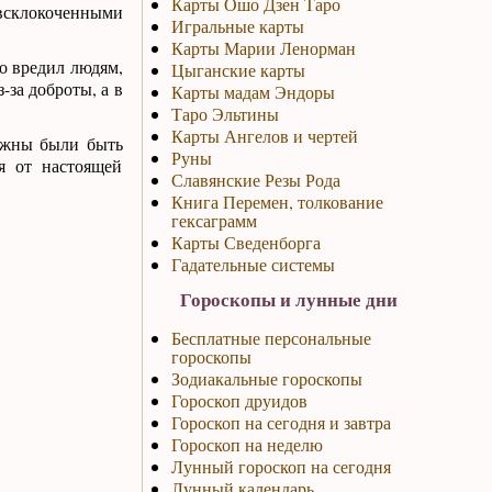
Карты Ошо Дзен Таро
всклокоченными
Игральные карты
Карты Марии Ленорман
о вредил людям,
Цыганские карты
-за доброты, а в
Карты мадам Эндоры
Таро Эльтины
Карты Ангелов и чертей
олжны были быть
Руны
я от настоящей
Славянские Резы Рода
Книга Перемен, толкование
гексаграмм
Карты Сведенборга
Гадательные системы
Гороскопы и лунные дни
Бесплатные персональные
гороскопы
Зодиакальные гороскопы
Гороскоп друидов
Гороскоп на сегодня и завтра
Гороскоп на неделю
Лунный гороскоп на сегодня
Лунный календарь