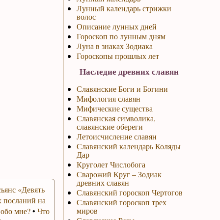
Лунный календарь стрижки
волос
Описание лунных дней
Гороскоп по лунным дням
Луна в знаках Зодиака
Гороскопы прошлых лет
Наследие древних славян
Славянские Боги и Богини
Мифология славян
Мифические существа
Славянская символика,
славянские обереги
Летоисчисление славян
Славянский календарь Коляды
Дар
Круголет Числобога
Сварожий Круг – Зодиак
древних славян
ьянс «Девять
Славянский гороскоп Чертогов
 посланий на
Славянский гороскоп трех
миров
 обо мне?
•
Что