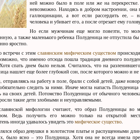
ней можно было в поле или же на перекрестке.
невозможно. Находясь в добром настроении, она 
галлюцинации, а вот если рассердить ее, – н
человека и убивает его, а после отрезает ему голову
Но если мужчинам еще могло повезти, то мо
нную, а также маленького ребенка Полуденица не отпустила бы 
нно яростно.
о встречи с этим
славянским мифическим существом
происходи
озможно, что именно отсюда пошла традиция дневного полуде
Хотя спать днем было нельзя. Считалось, что на разленившег
ица нашлет еще более глубокий сон, после которого можно и не 
, отправляясь на работу в поле, брали с собой детей, даже нов
обязательно следить за ними. Иначе могла напасть Полуденица 
ь на своих детей. Потомство Полуденицы от обычного человек
росли такие дети злобными и неуправляемыми.
славянской мифологии считают, что образ Полуденицы во м
ром. Ведь получить его можно только на открытой мест
тень иногда удавалось увидеть это
мифическое существо
.
влялся образ девушки в золотистом платье и распущенными дл
ах, было ясно – это Полудница. Хотя она не всегда имела пр