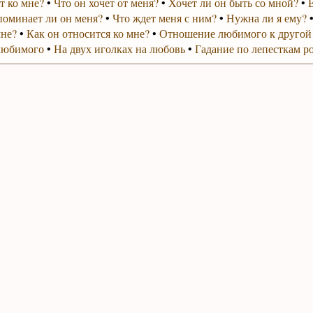
т ко мне?
•
Что он хочет от меня?
•
Хочет ли он быть со мной?
•
поминает ли он меня?
•
Что ждет меня с ним?
•
Нужна ли я ему?
мне?
•
Как он относится ко мне?
•
Отношение любимого к другой
любимого
•
На двух иголках на любовь
•
Гадание по лепесткам р