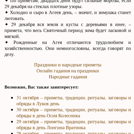
✦ По приметам, двадцать дней будут сильные морозы, если
29 декабря на стеклах плотные узоры.
✦ Холодно и сыро в Агеев день, – значит, и зимушка станет
лютовать.
✦ 29 декабря вся земля и кусты с деревьями в инее, –
примета, что весь Святочный период зима будет ласковой и
мягкой.
✦ Рожденные на Агея отличаются трудолюбием и
хозяйственностью. Они немногословны, всегда говорят по
делу.
Праздники и народные приметы
Онлайн гадания на праздники
Народные гадания
Возможно, Вас также заинтересует:
31 октября – приметы, традиции, ритуалы, заговоры и
обряды в Луков день
30 октября – приметы, традиции, ритуалы, заговоры и
обряды в день Осия Колесника
29 октября – приметы, традиции, ритуалы, заговоры и
обряды в день Лонгина Вратника
28 октября – приметы, традиции, ритуалы, заговоры и