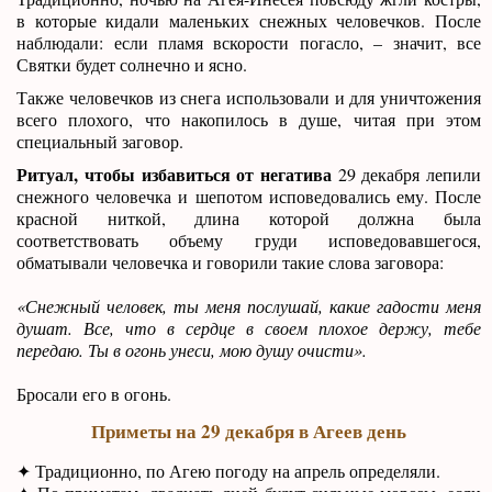
в которые кидали маленьких снежных человечков. После
наблюдали: если пламя вскорости погасло, – значит, все
Святки будет солнечно и ясно.
Также человечков из снега использовали и для уничтожения
всего плохого, что накопилось в душе, читая при этом
специальный заговор.
Ритуал, чтобы избавиться от негатива
29 декабря лепили
снежного человечка и шепотом исповедовались ему. После
красной ниткой, длина которой должна была
соответствовать объему груди исповедовавшегося,
обматывали человечка и говорили такие слова заговора:
«Снежный человек, ты меня послушай, какие гадости меня
душат. Все, что в сердце в своем плохое держу, тебе
передаю. Ты в огонь унеси, мою душу очисти».
Бросали его в огонь.
Приметы на 29 декабря в Агеев день
✦ Традиционно, по Агею погоду на апрель определяли.