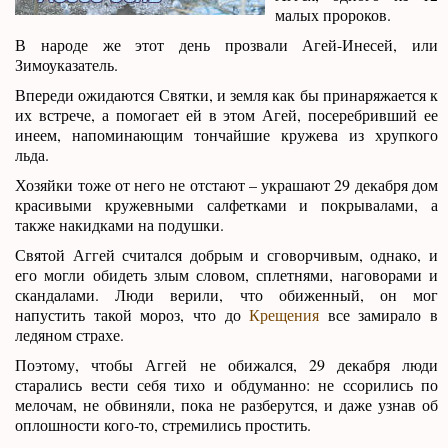
малых пророков.
В народе же этот день прозвали Агей-Инесей, или
Зимоуказатель.
Впереди ожидаются Святки, и земля как бы принаряжается к
их встрече, а помогает ей в этом Агей, посеребривший ее
инеем, напоминающим тончайшие кружева из хрупкого
льда.
Хозяйки тоже от него не отстают – украшают 29 декабря дом
красивыми кружевными салфетками и покрывалами, а
также накидками на подушки.
Святой Аггей считался добрым и сговорчивым, однако, и
его могли обидеть злым словом, сплетнями, наговорами и
скандалами. Люди верили, что обиженный, он мог
напустить такой мороз, что до
Крещения
все замирало в
ледяном страхе.
Поэтому, чтобы Аггей не обижался, 29 декабря люди
старались вести себя тихо и обдуманно: не ссорились по
мелочам, не обвиняли, пока не разберутся, и даже узнав об
оплошности кого-то, стремились простить.