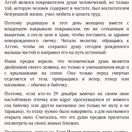
Аггей являлся покровителем души человеческой, но только
той, которую человек содержит в чистоте, был воспитателем
безгрешной жизни, учил любить и ценить труд.
Поэтому родившую в этот день женщину вместе с
младенцем накрывали покрывалом, ею же сотканным и
вышитым, а после шли в храм, чтобы поставить за здравие
новорожденного свечку. Читали молитву, обращаясь к
Аггею, чтобы он сохранил душу сегодня рожденного
малыша чистой и направил его на путь истинный.
Наши предки верили, что человеческая душа является
двойником своего хозяина, но только в уменьшенном виде и
с крылышками на спине. Она только перед смертью
отделяется от тела, превращаясь в ветер, птицу или
насекомое, – обычно в бабочку.
Поэтому, если кто-то 29 декабря замечал на своем окне
настойчивую птичку или вдруг проснувшуюся от зимнего
сна бабочку или другое насекомое (но только не муху и не
таракана), то птаху нужно было накормить, а для насекомого
открыть окно. Считалось, что это души предков прилетали
посмотреть на своих живых близких.
Традиционно, ночью на Агея-Инесея повсюду жгли костры,