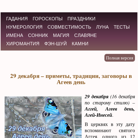
ГАДАНИЯ
ГОРОСКОПЫ
ПРАЗДНИКИ
НУМЕРОЛОГИЯ
СОВМЕСТИМОСТЬ
ЛУНА
ТЕСТЫ
ИМЕНА
СОННИК
МАГИЯ
СЛАВЯНЕ
ХИРОМАНТИЯ
ФЭН-ШУЙ
КАМНИ
29 декабря – приметы, традиции, заговоры в
Агеев день
29 декабря
(16 декабря
по старому стилю) –
Аггей, Агеев день,
Агей-Инесей
.
В церквях в эту дату
вспоминают святого
Аггея, одного из 12