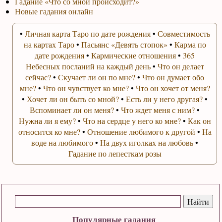
Гадание «Что со мной происходит?»
Новые гадания онлайн
•
Личная карта Таро по дате рождения
•
Совместимость
на картах Таро
•
Пасьянс «Девять стопок»
•
Карма по
дате рождения
•
Кармические отношения
•
365
Небесных посланий на каждый день
•
Что он делает
сейчас?
•
Скучает ли он по мне?
•
Что он думает обо
мне?
•
Что он чувствует ко мне?
•
Что он хочет от меня?
•
Хочет ли он быть со мной?
•
Есть ли у него другая?
•
Вспоминает ли он меня?
•
Что ждет меня с ним?
•
Нужна ли я ему?
•
Что на сердце у него ко мне?
•
Как он
относится ко мне?
•
Отношение любимого к другой
•
На
воде на любимого
•
На двух иголках на любовь
•
Гадание по лепесткам розы
Популярные гадания