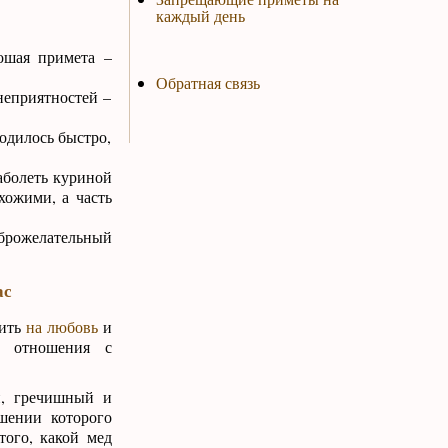
каждый день
ошая примета –
Обратная связь
 неприятностей –
одилось быстро,
аболеть куриной
хожими, а часть
оброжелательный
ас
жить
на любовь
и
 отношения с
й, гречишный и
ошении которого
того, какой мед