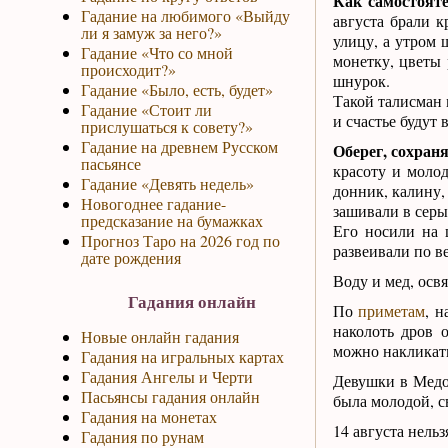
Как самостояте
Гадание на любимого «Выйду
августа брали 
ли я замуж за него?»
улицу, а утром 
Гадание «Что со мной
монетку, цветы
происходит?»
шнурок.
Гадание «Было, есть, будет»
Такой талисман 
Гадание «Стоит ли
и счастье будут
прислушаться к совету?»
Гадание на древнем Русском
Оберег, сохран
пасьянсе
красоту и молод
Гадание «Девять недель»
донник, калину,
Новогоднее гадание-
зашивали в сер
предсказание на бумажках
Его носили на 
Прогноз Таро на 2026 год по
развеивали по ве
дате рождения
Воду и мед, осв
Гадания онлайн
По
приметам
, 
наколоть дров 
Новые онлайн гадания
можно накликать
Гадания на игральных картах
Гадания Ангелы и Черти
Девушки в Медов
Пасьянсы гадания онлайн
была молодой, с
Гадания на монетах
14 августа нель
Гадания по рунам