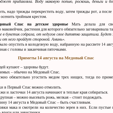
джет прибавляла. Воду маковую попью, роскошь, деньги и б
ить, надо трижды перекрестить воду, затем трижды рот, а после 
о осенить тройным крестом.
овый Спас на детское здоровье
Мать делала для сво
 маковейчик, растения для которого обязательно заговаривала т
е в букетик собрала, от недугов свое дитятко защитила. Будет 
ни от него пройдут стороной. Аминь».
ыло опустить в колодезную воду, набранную на рассвете 14 авг
ная с головы и заканчивая пяточками.
Приметы 14 августа на Медовый Спас
ей купают – здоровы будут.
зимых – обычно на Медовый Спас.
ужно обязательно угостить медом трех нищих, тогда по прим
хи в Первый Спас можно отмолить.
жи и ласточки 14 августа начинают в теплые края собираться.
рупная – можно высевать рожь, мелкая – стоит подождать.
ину 14 августа в Медовый Спас – быть счастливым.
вки мака и смотрели на количество зерен в них. Если пустые 
ь враги или завистники.