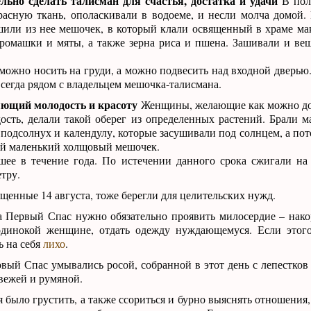
льно сделать талисман для счастья, достатка и удачи
В полн
красную ткань, ополаскивали в водоеме, и несли молча домой
шили из нее мешочек, в который клали освященный в храме мак
 ромашки и мяты, а также зерна риса и пшена. Зашивали и ве
можно носить на груди, а можно подвесить над входной дверью.
 всегда рядом с владельцем мешочка-талисмана.
яющий молодость и красоту
Женщины, желающие как можно до
ость, делали такой оберег из определенных растений. Брали м
 подсолнух и календулу, которые засушивали под солнцем, а по
ый маленький холщовый мешочек.
шее в течение года. По истечении данного срока сжигали на 
тру.
ященные 14 августа, тоже берегли для целительских нужд.
на Первый Спас нужно обязательно проявить милосердие – нако
одинокой женщине, отдать одежду нуждающемуся. Если этого
 на себя
лихо
.
ый Спас умывались росой, собранной в этот день с лепестков 
вежей и румяной.
зя было грустить, а также ссориться и бурно выяснять отношения