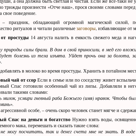
души, а она должна быть светлая и чистая. Если же все-таки не 
о трижды произнести «Отче наш», прося своими словами перед
а свое поведение.
– праздник, обладающий огромной магической силой, по
ество ритуалов и читали различные
заговоры
, избавляющие от м
 от простуды
14 августа налить в емкость свежего меда и наг
у природы силы брали. В дом в свой приносили, в мед его влож
будет болезнь из тела изъята. Уйдет прочь она за болота, за
.
добавлять в молоко во время простуды. Хранить в потайном мест
овый чай от ссор
Если в семье или по соседству живет вспыльчи
овый Спас готовили особенный чай из липы. Добавляли в нег
ивали такими словами:
ь милок, усмири гневный раба Божьего (имя) нравок. Чтобы был
Аминь».
 агрессивной особе, – очень скоро человек станет мягче и сдерж
ый Спас на деньги и богатство
Нужно взять воды, освященно
емного мака, перемешать и сказать такие слова:
 не могу посчитать, так и денег счета мне не знать. В воде