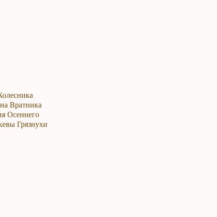
 Колесника
ина Вратника
ия Осеннего
скевы Грязнухи