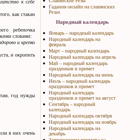
Славянские Резы
огатство к себе
Гадания онлайн на славянских
Резах
того, как стакан
Народный календарь
его ребеночка
Январь – народный календарь
акими словами:
Народный календарь на
здорово и крепко
февраль
Март – народный календарь
уста, и окропить
Народный календарь на апрель
Май – народный календарь
праздников и примет
Народный календарь на июнь
Июль – народный календарь
праздников и примет
Народный календарь
етам, год нужды
праздников и примет на август
Сентябрь – народный
календарь
Народный календарь октября
Народный календарь на ноябрь
Народный календарь на
или в них очень
декабрь
Запрещающие приметы на