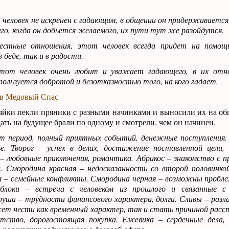
человек не искренен с гадающим, в общении он придерживаетс
сего, когда он добьется желаемого, их пути тут же разойдутся.
естные отношения, этот человек всегда придет на помощ
 беде, так и в радости.
тот человек очень любит и уважает гадающего, в их отн
ользуется добротой и безотказностью того, на кого гадает.
 в Медовый Спас
йки пекли пряники с разными начинками и выносили их на об
ть на будущее брали по одному и смотрели, чем он начинен.
т период, полный приятных событий, денежные поступления.
лье. Творог – успех в делах, достижение поставленной цели,
– любовные приключения, романтика. Абрикос – знакомство с п
. Смородина красная – недосказанность со второй половинкой
я – семейные конфликты. Смородина черная – возможны пробле
Яблоки – встреча с человеком из прошлого и связанные 
руша – трудности финансового характера, долги. Сливы – разл
жет нести как временный характер, так и стать причиной расс
атство, дорогостоящая покупка. Ежевика – сердечные дела,