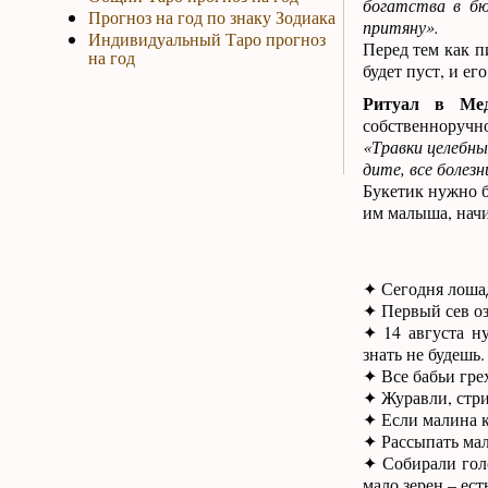
богатства в бю
Прогноз на год по знаку Зодиака
притяну».
Индивидуальный Таро прогноз
Перед тем как п
на год
будет пуст, и ег
Ритуал в Мед
собственноручно
«Травки целебны
дите, все болез
Букетик нужно б
им малыша, начи
✦ Сегодня лошад
✦ Первый сев о
✦ 14 августа н
знать не будешь.
✦ Все бабьи гре
✦ Журавли, стри
✦ Если малина к
✦ Рассыпать мал
✦ Собирали голо
мало зерен – ест