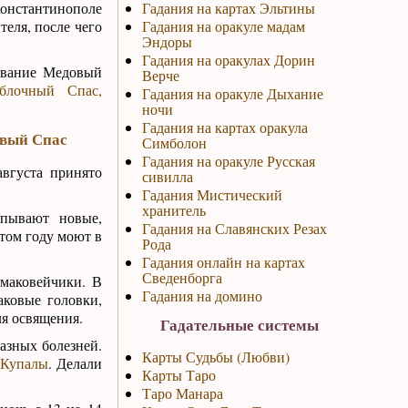
онстантинополе
Гадания на картах Эльтины
еля, после чего
Гадания на оракуле мадам
Эндоры
Гадания на оракулах Дорин
азвание Медовый
Верче
блочный Спас,
Гадания на оракуле Дыхание
ночи
Гадания на картах оракула
овый Спас
Симболон
Гадания на оракуле Русская
вгуста принято
сивилла
Гадания Мистический
хранитель
апывают новые,
Гадания на Славянских Резах
этом году моют в
Рода
Гадания онлайн на картах
Сведенборга
 маковейчики. В
Гадания на домино
аковые головки,
ля освящения.
Гадательные системы
азных болезней.
Карты Судьбы (Любви)
 Купалы
. Делали
Карты Таро
Таро Манара