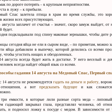
к по дороге потерять – к крупным неприятностям.
уста в лужу – к прибыли.
ый Спас залетела птица в храм во время службы, это хор
 в жизни всех присутствующих.
 августа заплачет от счастья – значит, скоро замуж выйдет, от
й будет.
одня подкладывали под спину маковые зернышки, чтобы дите р
ицы сегодня яйца не ели в сыром виде, – по приметам, можно з
эти яйца добавляли в выпечку, которой делились со всеми про
у, чтобы угостить нищих и обездоленных.
4 августа всегда будет жить в достатке. У него веселый и д
 человек всегда найдет общий язык со всеми.
пособы гадания 14 августа на Медовый Спас, Первый сп
 14 августа не рекомендуется
гадать на деньги и работу
, воро
е отношения, а вот
предсказать будущее
и как сложатся
можно.
три емкости, в которые лили разные сорта меда – липовы
ем гадающий закрывал глаза, представлял человека, об отн
нать, и подносил ложку к посуде с медом. В зависимости от 