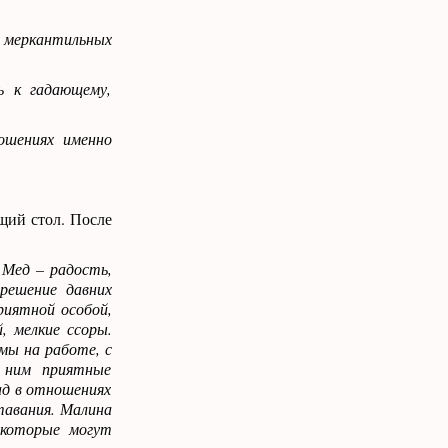
я меркантильных
ь к гадающему,
ошениях именно
щий стол. После
 Мед – радость,
 решение давних
риятной особой,
, мелкие ссоры.
мы на работе, с
с ним приятные
ад в отношениях
тавания. Малина
 которые могут