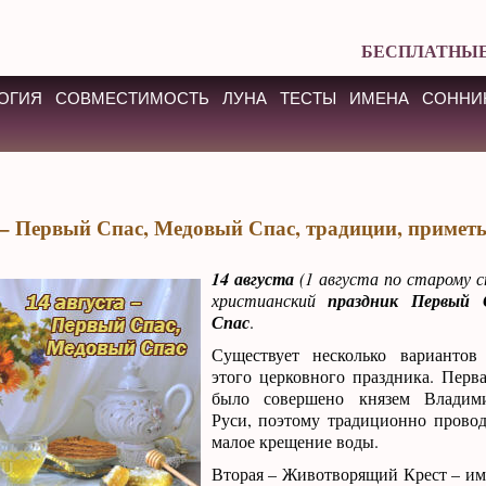
БЕСПЛАТНЫЕ
ОГИЯ
СОВМЕСТИМОСТЬ
ЛУНА
ТЕСТЫ
ИМЕНА
СОННИ
 – Первый Спас, Медовый Спас, традиции, примет
14 августа
(1 августа по старому с
христианский
праздник Первый 
Спас
.
Существует несколько вариантов
этого церковного праздника. Перва
было совершено князем Владим
Руси, поэтому традиционно провод
малое крещение воды.
Вторая – Животворящий Крест – им