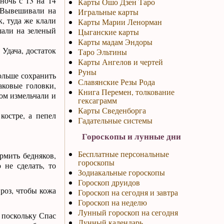
очь с 13 на 14
Карты Ошо Дзен Таро
. Вывешивали на
Игральные карты
, туда же клали
Карты Марии Ленорман
шали на зеленый
Цыганские карты
Карты мадам Эндоры
 Удача, достаток
Таро Эльтины
Карты Ангелов и чертей
Руны
льше сохранить
Славянские Резы Рода
аковые головки,
Книга Перемен, толкование
том измельчали и
гексаграмм
Карты Сведенборга
костре, а пепел
Гадательные системы
Гороскопы и лунные дни
Бесплатные персональные
рмить бедняков,
гороскопы
 не сделать, то
Зодиакальные гороскопы
Гороскоп друидов
роз, чтобы кожа
Гороскоп на сегодня и завтра
Гороскоп на неделю
Лунный гороскоп на сегодня
, поскольку Спас
Лунный календарь