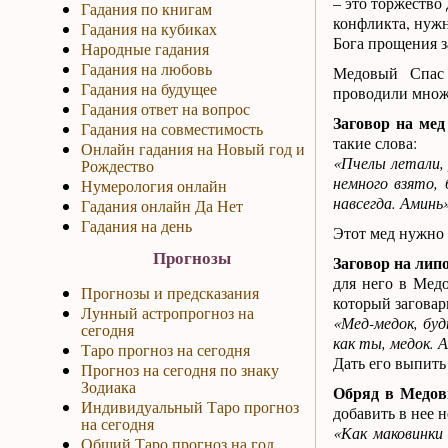
– это торжество 
Гадания по книгам
конфликта, нужн
Гадания на кубиках
Бога прощения з
Народные гадания
Гадания на любовь
Медовый Спас 
Гадания на будущее
проводили множ
Гадания ответ на вопрос
Заговор на мед
Гадания на совместимость
такие слова:
Онлайн гадания на Новый год и
«Пчелы летали, 
Рождество
немного взято, 
Нумерология онлайн
навсегда. Аминь»
Гадания онлайн Да Нет
Гадания на день
Этот мед нужно 
Прогнозы
Заговор на лип
для него в Мед
Прогнозы и предсказания
который заговар
Лунный астропрогноз на
«Мед-медок, буд
сегодня
как ты, медок. 
Таро прогноз на сегодня
Дать его выпить
Прогноз на сегодня по знаку
Зодиака
Обряд в Медов
Индивидуальный Таро прогноз
добавить в нее н
на сегодня
«Как маковинки
Общий Таро прогноз на год