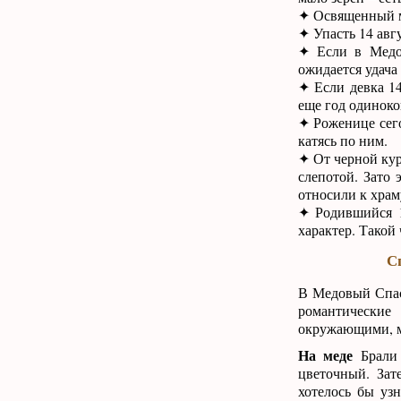
✦ Освященный ма
✦ Упасть 14 авг
✦ Если в Медов
ожидается удача
✦ Если девка 14
еще год одиноко
✦ Роженице сег
катясь по ним.
✦ От черной кур
слепотой. Зато 
относили к храм
✦ Родившийся 1
характер. Такой
С
В Медовый Спас
романтически
окружающими, 
На меде
Брали 
цветочный. Зат
хотелось бы уз