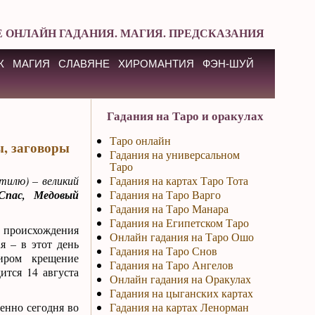
 ОНЛАЙН ГАДАНИЯ. МАГИЯ. ПРЕДСКАЗАНИЯ
К
МАГИЯ
СЛАВЯНЕ
ХИРОМАНТИЯ
ФЭН-ШУЙ
Гадания на Таро и оракулах
Таро онлайн
ы, заговоры
Гадания на универсальном
Таро
тилю) – великий
Гадания на картах Таро Тота
Спас, Медовый
Гадания на Таро Варго
Гадания на Таро Манара
Гадания на Египетском Таро
 происхождения
Онлайн гадания на Таро Ошо
я – в этот день
Гадания на Таро Снов
иром крещение
Гадания на Таро Ангелов
ится 14 августа
Онлайн гадания на Оракулах
Гадания на цыганских картах
енно сегодня во
Гадания на картах Ленорман