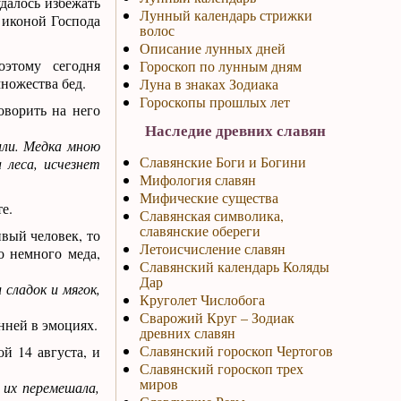
удалось избежать
Лунный календарь стрижки
 иконой Господа
волос
Описание лунных дней
этому сегодня
Гороскоп по лунным дням
ножества бед.
Луна в знаках Зодиака
Гороскопы прошлых лет
оворить на него
Наследие древних славян
или. Медка мною
Славянские Боги и Богини
 леса, исчезнет
Мифология славян
Мифические существа
е.
Славянская символика,
славянские обереги
вый человек, то
Летоисчисление славян
о немного меда,
Славянский календарь Коляды
Дар
 сладок и мягок,
Круголет Числобога
Сварожий Круг – Зодиак
анней в эмоциях.
древних славян
Славянский гороскоп Чертогов
й 14 августа, и
Славянский гороскоп трех
миров
 их перемешала,