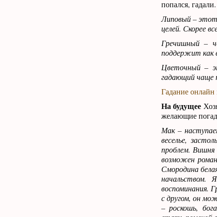
попался, гадали.
Липовый – этот 
целей. Скорее в
Гречишный – ч
поддержит как в
Цветочный – э
гадающий чаще п
Гадание онлайн
На будущее
Хозя
желающие погада
Мак – наступае
веселье, засто
проблем. Вишня 
возможен роман
Смородина бела
начальством. 
воспоминания. Г
с другом, он мо
– роскошь, бог