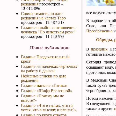
рождения
просмотров -
13 612 896
все недуги отст
Совместимость по дате
рождения на картах Таро
В народе с это
просмотров - 12 487 518
Спас, или Пе
Гадание онлайн на отношение
Преображение
и
человека "По лепесткам розы"
просмотров - 11 143 973
Обряды, р
Новые публикации
В
праздник
Перв
готовить маково
Гадание Предсказательный
крест
Сегодня прово
Гадание на палочках-черточках
освящают воду, 
на работу и деньги
проточных водах
Небесные списки по дате
В Медовый Спас
рождения
такой букет дол
Гадание-пасьянс «Готика»
чернобривцы, ка
Гадание «Шифр Вселенной»
Гадание «Почему мы не
Потом маковейчи
вместе?»
В следующем год
Гадание «Что в глазах, что на
также и другие
устах, что в мыслях и планах?»
Гадание по кругу ответов