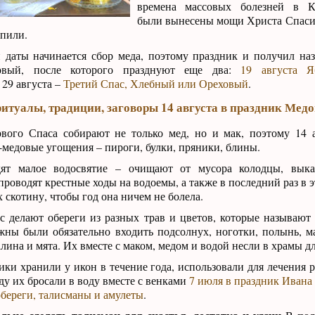
времена массовых болезней в К
были вынесены мощи Христа Спасит
упили.
й даты начинается сбор меда, поэтому праздник и получил н
рвый, после которого празднуют еще два:
19 августа Я
 29 августа –
Третий Спас, Хлебный или Ореховый
.
итуалы, традиции, заговоры 14 августа в праздник Мед
ого Спаса собирают не только мед, но и мак, поэтому 14 а
-медовые угощения – пироги, булки, пряники, блины.
дят малое водосвятие – очищают от мусора колодцы, вык
проводят крестные ходы на водоемы, а также в последний раз в 
 скотину, чтобы год она ничем не болела.
 делают обереги из разных трав и цветов, которые называют
жны были обязательно входить подсолнух, ноготки, полынь, м
лина и мята. Их вместе с маком, медом и водой несли в храмы д
ки хранили у икон в течение года, использовали для лечения р
у их бросали в воду вместе с венками
7 июля в праздник Ивана
обереги, талисманы и амулеты
.