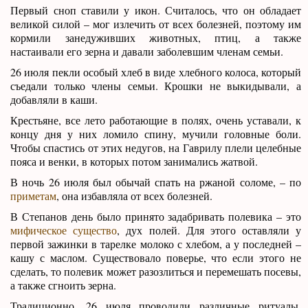
Первый сноп ставили у икон. Считалось, что он обладает
великой силой – мог излечить от всех болезней, поэтому им
кормили занедуживших животных, птиц, а также
настаивали его зерна и давали заболевшим членам семьи.
26 июля пекли особый хлеб в виде хлебного колоса, который
съедали только члены семьи. Крошки не выкидывали, а
добавляли в каши.
Крестьяне, все лето работающие в полях, очень уставали, к
концу дня у них ломило спину, мучили головные боли.
Чтобы спастись от этих недугов, на Гаврилу плели целебные
пояса и венки, в которых потом занимались жатвой.
В ночь 26 июля был обычай спать на ржаной соломе, – по
приметам
, она избавляла от всех болезней.
В Степанов день было принято задабривать полевика – это
мифическое существо
, дух полей. Для этого оставляли у
первой зажинки в тарелке молоко с хлебом, а у последней –
кашу с маслом. Существовало поверье, что если этого не
сделать, то полевик может разозлиться и перемешать посевы,
а также сгноить зерна.
Традиционно, 26 июля проводили различные ритуалы,