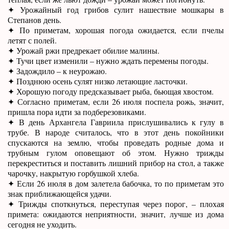
✦ Урожайный год грибов сулит нашествие мошкары в
Степанов день.
✦ По приметам, хорошая погода ожидается, если пчелы
летят с полей.
✦ Урожай ржи предрекает обилие малины.
✦ Тучи цвет изменили – нужно ждать перемены погоды.
✦ Задождило – к неурожаю.
✦ Позднюю осень сулят низко летающие ласточки.
✦ Хорошую погоду предсказывает рыба, бьющая хвостом.
✦ Согласно приметам, если 26 июля поспела рожь, значит,
пришла пора идти за подберезовиками.
✦ В день Архангела Гавриила прислушивались к гулу в
трубе. В народе считалось, что в этот день покойники
спускаются на землю, чтобы проведать родные дома и
трубным гулом оповещают об этом. Нужно трижды
перекреститься и поставить лишний прибор на стол, а также
чарочку, накрытую горбушкой хлеба.
✦ Если 26 июля в дом залетела бабочка, то по приметам это
знак приближающейся удачи.
✦ Трижды споткнуться, переступая через порог, – плохая
примета: ожидаются неприятности, значит, лучше из дома
сегодня не уходить.