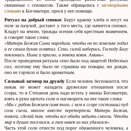
связанные с сенокосом. Также обращались с
заговорными
словами
к Богоматери, прося у нее помощи.
Ритуал на добрый сенокос
Берут краюху хлеба и несут на
поле за пазухой, достают у того места, где начнется сенокос.
Кладут на землю, трижды осенив себя крестным знамением,
и говорят такие слова:
«Матерь Божия Сына народила, чтобы он по земельке ходил
и ее своим духом освятил. Сено, силой наберись, Господу Богу
поклонись. Ныне и присно, и вовеки веков. Аминь».
После проведения ритуала сено было под защитой Небесных
сил, поэтому ему было не страшны ни пожары, ни дожди,
оно не горчило и было ароматным.
Сильный заговор на дружбу
Если человек беспокоится, что
никак не может наладить дружеские отношения после
ссоры, то в Степанов день надо встать у иконы Богоматери,
взять в руки щепоть соли и наговорить на нее такие слова:
«Мы с рабом Божием (имя того, с кем в ссоре состоишь) пуд
соли съели, многое вместе перетерпели. Матерь Божия,
помоги, сделай так, чтобы все обиды забыть смогли. Чтобы
мир в душах поселился, а гнев навек из них удалился».
Часть этой соли отнести под порог обиженного человека, а