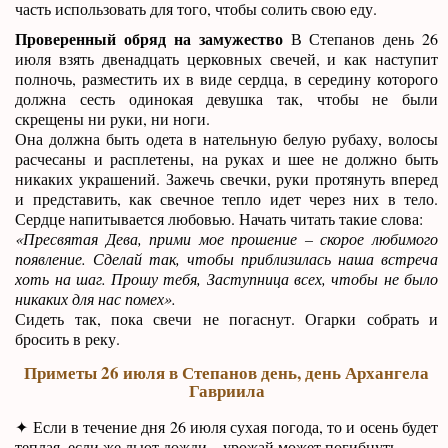
часть использовать для того, чтобы солить свою еду.
Проверенный обряд на замужество
В Степанов день 26
июля взять двенадцать церковных свечей, и как наступит
полночь, разместить их в виде сердца, в середину которого
должна сесть одинокая девушка так, чтобы не были
скрещены ни руки, ни ноги.
Она должна быть одета в нательную белую рубаху, волосы
расчесаны и расплетены, на руках и шее не должно быть
никаких украшений. Зажечь свечки, руки протянуть вперед
и представить, как свечное тепло идет через них в тело.
Сердце напитывается любовью. Начать читать такие слова:
«Пресвятая Дева, прими мое прошение – скорое любимого
появление. Сделай так, чтобы приблизилась наша встреча
хоть на шаг. Прошу тебя, Заступница всех, чтобы не было
никаких для нас помех».
Сидеть так, пока свечи не погаснут. Огарки собрать и
бросить в реку.
Приметы 26 июля в Степанов день, день Архангела
Гавриила
✦ Если в течение дня 26 июля сухая погода, то и осень будет
теплая, если же льют дожди – урожай может погибнуть.