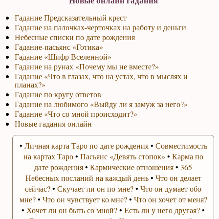
Новые онлайн гадания
Гадание Предсказательный крест
Гадание на палочках-черточках на работу и деньги
Небесные списки по дате рождения
Гадание-пасьянс «Готика»
Гадание «Шифр Вселенной»
Гадание на рунах «Почему мы не вместе?»
Гадание «Что в глазах, что на устах, что в мыслях и
планах?»
Гадание по кругу ответов
Гадание на любимого «Выйду ли я замуж за него?»
Гадание «Что со мной происходит?»
Новые гадания онлайн
•
Личная карта Таро по дате рождения
•
Совместимость
на картах Таро
•
Пасьянс «Девять стопок»
•
Карма по
дате рождения
•
Кармические отношения
•
365
Небесных посланий на каждый день
•
Что он делает
сейчас?
•
Скучает ли он по мне?
•
Что он думает обо
мне?
•
Что он чувствует ко мне?
•
Что он хочет от меня?
•
Хочет ли он быть со мной?
•
Есть ли у него другая?
•