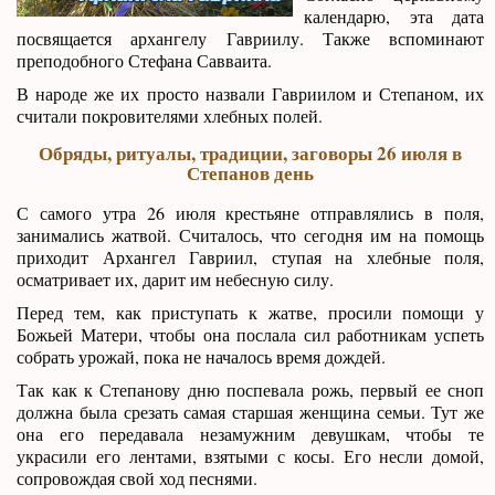
календарю, эта дата
посвящается архангелу Гавриилу. Также вспоминают
преподобного Стефана Савваита.
В народе же их просто назвали Гавриилом и Степаном, их
считали покровителями хлебных полей.
Обряды, ритуалы, традиции, заговоры 26 июля в
Степанов день
С самого утра 26 июля крестьяне отправлялись в поля,
занимались жатвой. Считалось, что сегодня им на помощь
приходит Архангел Гавриил, ступая на хлебные поля,
осматривает их, дарит им небесную силу.
Перед тем, как приступать к жатве, просили помощи у
Божьей Матери, чтобы она послала сил работникам успеть
собрать урожай, пока не началось время дождей.
Так как к Степанову дню поспевала рожь, первый ее сноп
должна была срезать самая старшая женщина семьи. Тут же
она его передавала незамужним девушкам, чтобы те
украсили его лентами, взятыми с косы. Его несли домой,
сопровождая свой ход песнями.