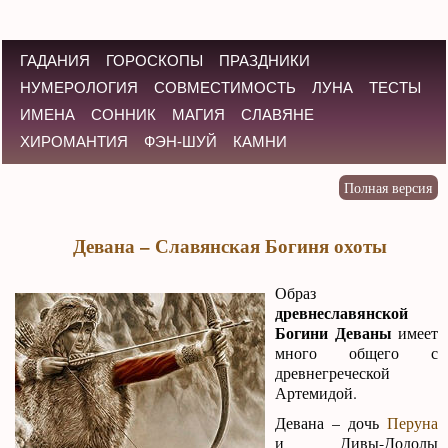
ГАДАНИЯ
ГОРОСКОПЫ
ПРАЗДНИКИ
НУМЕРОЛОГИЯ
СОВМЕСТИМОСТЬ
ЛУНА
ТЕСТЫ
ИМЕНА
СОННИК
МАГИЯ
СЛАВЯНЕ
ХИРОМАНТИЯ
ФЭН-ШУЙ
КАМНИ
Девана – Славянская Богиня охоты
Образ
древнеславянской
Богини Деваны
имеет
много общего с
древнегреческой
Артемидой.
Девана – дочь
Перуна
и Дивы-Додолы