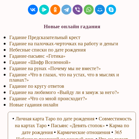
Новые онлайн гадания
Гадание Предсказательный крест
Гадание на палочках-черточках на работу и деньги
Небесные списки по дате рождения
Гадание-пасьянс «Готика»
Гадание «Шифр Вселенной»
Гадание на рунах «Почему мы не вместе?»
Гадание «Что в глазах, что на устах, что в мыслях и
планах?»
Гадание по кругу ответов
Гадание на любимого «Выйду ли я замуж за него?»
Гадание «Что со мной происходит?»
Новые гадания онлайн
•
Личная карта Таро по дате рождения
•
Совместимость
на картах Таро
•
Пасьянс «Девять стопок»
•
Карма по
дате рождения
•
Кармические отношения
•
365
Небесных посланий на каждый день
•
Что он делает