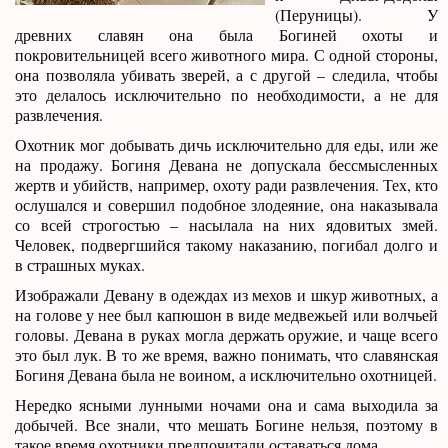
(Перуницы). У
древних славян она была Богиней охоты и
покровительницей всего животного мира. С одной стороны,
она позволяла убивать зверей, а с другой – следила, чтобы
это делалось исключительно по необходимости, а не для
развлечения.
Охотник мог добывать дичь исключительно для еды, или же
на продажу. Богиня Девана не допускала бессмысленных
жертв и убийств, например, охоту ради развлечения. Тех, кто
ослушался и совершил подобное злодеяние, она наказывала
со всей строгостью – насылала на них ядовитых змей.
Человек, подвергшийся такому наказанию, погибал долго и
в страшных муках.
Изображали Девану в одеждах из мехов и шкур животных, а
на голове у нее был капюшон в виде медвежьей или волчьей
головы. Девана в руках могла держать оружие, и чаще всего
это был лук. В то же время, важно понимать, что славянская
Богиня Девана была не воином, а исключительно охотницей.
Нередко ясными лунными ночами она и сама выходила за
добычей. Все знали, что мешать Богине нельзя, поэтому в
такое время охотники предпочитали оставаться дома.