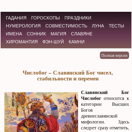
ГАДАНИЯ
ГОРОСКОПЫ
ПРАЗДНИКИ
НУМЕРОЛОГИЯ
СОВМЕСТИМОСТЬ
ЛУНА
ТЕСТЫ
ИМЕНА
СОННИК
МАГИЯ
СЛАВЯНЕ
ХИРОМАНТИЯ
ФЭН-ШУЙ
КАМНИ
Числобог – Славянский Бог чисел,
стабильности и перемен
Славянский Бог
Числобог
относится к
категории Высших
Богов
древнеславянской
мифологии. Здесь
следует сразу отметить,