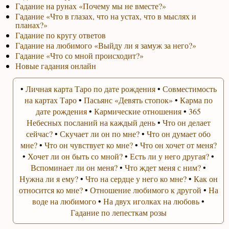
Гадание на рунах «Почему мы не вместе?»
Гадание «Что в глазах, что на устах, что в мыслях и
планах?»
Гадание по кругу ответов
Гадание на любимого «Выйду ли я замуж за него?»
Гадание «Что со мной происходит?»
Новые гадания онлайн
•
Личная карта Таро по дате рождения
•
Совместимость
на картах Таро
•
Пасьянс «Девять стопок»
•
Карма по
дате рождения
•
Кармические отношения
•
365
Небесных посланий на каждый день
•
Что он делает
сейчас?
•
Скучает ли он по мне?
•
Что он думает обо
мне?
•
Что он чувствует ко мне?
•
Что он хочет от меня?
•
Хочет ли он быть со мной?
•
Есть ли у него другая?
•
Вспоминает ли он меня?
•
Что ждет меня с ним?
•
Нужна ли я ему?
•
Что на сердце у него ко мне?
•
Как он
относится ко мне?
•
Отношение любимого к другой
•
На
воде на любимого
•
На двух иголках на любовь
•
Гадание по лепесткам розы