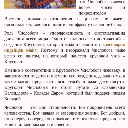
что Числобог, являясь
Богом чисел и
покровителем
Времени, никакого отношения к цифрам не имеет,
поскольку как такового понятия «цифры» у славян не было.
Роль Числобога – упорядоченность и систематизация
движения всего мира. Одно из главных его достижений –
создание Круголета, который можно сравнить с
календарем
индейцев Майя
. Поэтому и изображали Числобога чаще
всего со щитом, на который нанесен круговой узор –
Круголет.
Именно в соответствии с Круголетом Числобога человеку, в
зависимости от даты и времени его рождения, давали имя, а
также могли предсказать всю судьбу и даже дату смерти.
Круголет Числобога не стоит путать со славянским
Календарем – Коляды Даром, который был подарен людям
Колядой.
Числобог – это Бог стабильности, Бог-покровитель всего
человечества, Бог начала и завершения жизни. Бог добрый,
но в первую очередь он помогает тем, кто чтит предков, кто
живет по законам мира и совести.