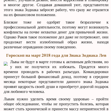
и многое другое. Создавая домашний уют, представители
этого знака Зодиака забросят работу, что сразу же отразится
на их финансовом положении.
Близкие тоже не одобрят такое безразличие к
профессиональной деятельности, поэтому могут возникнуть
конфликты на почве нехватки денег для привычной жизни.
Однако Раков такое положение дел даже не потревожит, они
продолжат вести излюбленный образ жизни, находя
различные оправдания своему поведению.
Гороскоп на март 2018 года для Знака Зодиака Лев
Львы не будут в марте готовы к активным действиям, но
у них не получится их избежать. Придется много
времени проводить в рабочих разъездах. Командировки
принесут большой финансовый доход, поэтому в середине
месяца некоторые представители данного знака Зодиака
проявят щедрость своей души и приобретут дорогой подарок
для любимого человека.
Львам нужно уделить время своему здоровью – пройти
общее обследование, чтобы не пропустить болезнь, которая
может стать хронической и принести массу неприятностей в