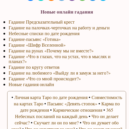
Новые онлайн гадания
Гадание Предсказательный крест
Гадание на палочках-черточках на работу и деньги
Небесные списки по дате рождения
Гадание-пасьянс «Готика»
Гадание «Шифр Вселенной»
Гадание на рунах «Почему мы не вместе?»
Гадание «Что в глазах, что на устах, что в мыслях и
планах?»
Гадание по кругу ответов
Гадание на любимого «Выйду ли я замуж за него?»
Гадание «Что со мной происходит?»
Новые гадания онлайн
•
Личная карта Таро по дате рождения
•
Совместимость
на картах Таро
•
Пасьянс «Девять стопок»
•
Карма по
дате рождения
•
Кармические отношения
•
365
Небесных посланий на каждый день
•
Что он делает
сейчас?
•
Скучает ли он по мне?
•
Что он думает обо
мне?
•
Что он чувствует ко мне?
•
Что он хочет от меня?