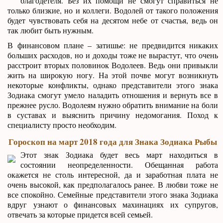
благодетеля. Без их помощи не смогут справиться не
только близкие, но и коллеги. Водолей от такого положения
будет чувствовать себя на десятом небе от счастья, ведь он
так любит быть нужным.
В финансовом плане – затишье: не предвидится никаких
больших расходов, но и доходы тоже не вырастут, что очень
расстроит вторых половинок Водолеев. Ведь они привыкли
жить на широкую ногу. На этой почве могут возникнуть
некоторые конфликты, однако представители этого знака
Зодиака смогут умело наладить отношения и вернуть все в
прежнее русло. Водолеям нужно обратить внимание на боли
в суставах и выяснить причину недомогания. Поход к
специалисту просто необходим.
Гороскоп на март 2018 года для Знака Зодиака Рыбы
Этот знак Зодиака будет весь март находиться в
состоянии неопределенности. Обещанная работа
окажется не столь интересной, да и заработная плата не
очень высокой, как предполагалось ранее. В любви тоже не
все спокойно. Семейные представители этого знака Зодиака
вдруг узнают о финансовых махинациях их супругов,
отвечать за которые придется всей семьей.