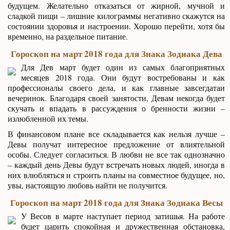
будущем. Желательно отказаться от жирной, мучной и
сладкой пищи – лишние килограммы негативно скажутся на
состоянии здоровья и настроении. Хорошо перейти, хотя бы
временно, на раздельное питание.
Гороскоп на март 2018 года для Знака Зодиака Дева
Для Дев март будет один из самых благоприятных
месяцев 2018 года. Они будут востребованы и как
профессионалы своего дела, и как главные завсегдатаи
вечеринок. Благодаря своей занятости, Девам некогда будет
скучать и впадать в рассуждения о бренности жизни –
излюбленной их темы.
В финансовом плане все складывается как нельзя лучше –
Девы получат интересное предложение от влиятельной
особы. Следует согласиться. В любви не все так однозначно
– каждый день Девы будут встречать новых людей, иногда в
них влюбляться и строить планы на совместное будущее, но,
увы, настоящую любовь найти не получится.
Гороскоп на март 2018 года для Знака Зодиака Весы
У Весов в марте наступает период затишья. На работе
будет царить спокойная и дружественная обстановка,