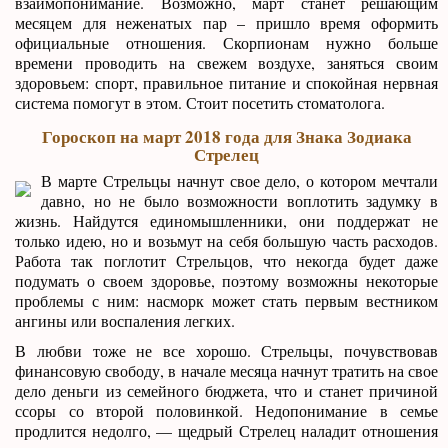
взаимопонимание. Возможно, март станет решающим
месяцем для неженатых пар – пришло время оформить
официальные отношения. Скорпионам нужно больше
времени проводить на свежем воздухе, заняться своим
здоровьем: спорт, правильное питание и спокойная нервная
система помогут в этом. Стоит посетить стоматолога.
Гороскоп на март 2018 года для Знака Зодиака
Стрелец
В марте Стрельцы начнут свое дело, о котором мечтали
давно, но не было возможности воплотить задумку в
жизнь. Найдутся единомышленники, они поддержат не
только идею, но и возьмут на себя большую часть расходов.
Работа так поглотит Стрельцов, что некогда будет даже
подумать о своем здоровье, поэтому возможны некоторые
проблемы с ним: насморк может стать первым вестником
ангины или воспаления легких.
В любви тоже не все хорошо. Стрельцы, почувствовав
финансовую свободу, в начале месяца начнут тратить на свое
дело деньги из семейного бюджета, что и станет причиной
ссоры со второй половинкой. Недопонимание в семье
продлится недолго, — щедрый Стрелец наладит отношения