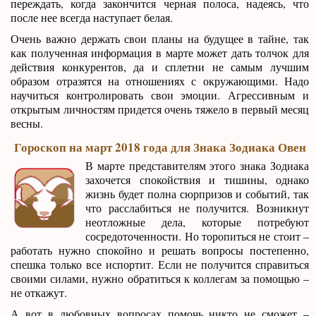
переждать, когда закончится черная полоса, надеясь, что
после нее всегда наступает белая.
Очень важно держать свои планы на будущее в тайне, так
как полученная информация в марте может дать толчок для
действия конкурентов, да и сплетни не самым лучшим
образом отразятся на отношениях с окружающими. Надо
научиться контролировать свои эмоции. Агрессивным и
открытым личностям придется очень тяжело в первый месяц
весны.
Гороскоп на март 2018 года для Знака Зодиака Овен
В марте представителям этого знака Зодиака
захочется спокойствия и тишины, однако
жизнь будет полна сюрпризов и событий, так
что расслабиться не получится. Возникнут
неотложные дела, которые потребуют
сосредоточенности. Но торопиться не стоит –
работать нужно спокойно и решать вопросы постепенно,
спешка только все испортит. Если не получится справиться
своими силами, нужно обратиться к коллегам за помощью –
не откажут.
А вот в любовных вопросах помочь никто не сможет –