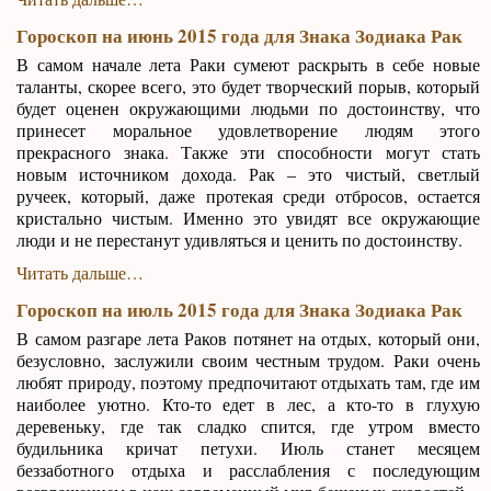
Гороскоп на июнь 2015 года для Знака Зодиака Рак
В самом начале лета Раки сумеют раскрыть в себе новые
таланты, скорее всего, это будет творческий порыв, который
будет оценен окружающими людьми по достоинству, что
принесет моральное удовлетворение людям этого
прекрасного знака. Также эти способности могут стать
новым источником дохода. Рак – это чистый, светлый
ручеек, который, даже протекая среди отбросов, остается
кристально чистым. Именно это увидят все окружающие
люди и не перестанут удивляться и ценить по достоинству.
Читать дальше…
Гороскоп на июль 2015 года для Знака Зодиака Рак
В самом разгаре лета Раков потянет на отдых, который они,
безусловно, заслужили своим честным трудом. Раки очень
любят природу, поэтому предпочитают отдыхать там, где им
наиболее уютно. Кто-то едет в лес, а кто-то в глухую
деревеньку, где так сладко спится, где утром вместо
будильника кричат петухи. Июль станет месяцем
беззаботного отдыха и расслабления с последующим