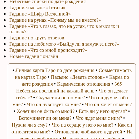
Небесные списки по дате рождения
Гадание-пасьянс «Готика»
Гадание «Шифр Вселенной»
Гадание на рунах «Почему мы не вместе?»
Гадание «Что в глазах, что на устах, что в мыслях и
планах?»
Гадание по кругу ответов
Гадание на любимого «Выйду ли я замуж за него?»
Гадание «Что со мной происходит?»
Новые гадания онлайн
•
Личная карта Таро по дате рождения
•
Совместимость
на картах Таро
•
Пасьянс «Девять стопок»
•
Карма по
дате рождения
•
Кармические отношения
•
365
Небесных посланий на каждый день
•
Что он делает
сейчас?
•
Скучает ли он по мне?
•
Что он думает обо
мне?
•
Что он чувствует ко мне?
•
Что он хочет от меня?
•
Хочет ли он быть со мной?
•
Есть ли у него другая?
•
Вспоминает ли он меня?
•
Что ждет меня с ним?
•
Нужна ли я ему?
•
Что на сердце у него ко мне?
•
Как он
относится ко мне?
•
Отношение любимого к другой
•
На
воде на любимого
•
На двух иголках на любовь
•