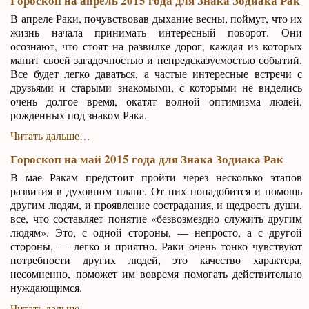
Гороскоп на апрель 2015 года для Знака Зодиака Рак
В апреле Раки, почувствовав дыхание весны, поймут, что их
жизнь начала принимать интересный поворот. Они
осознают, что стоят на развилке дорог, каждая из которых
манит своей загадочностью и непредсказуемостью событий.
Все будет легко даваться, а частые интересные встречи с
друзьями и старыми знакомыми, с которыми не виделись
очень долгое время, окатят волной оптимизма людей,
рожденных под знаком Рака.
Читать дальше…
Гороскоп на май 2015 года для Знака Зодиака Рак
В мае Ракам предстоит пройти через несколько этапов
развития в духовном плане. От них понадобится и помощь
другим людям, и проявление сострадания, и щедрость души,
все, что составляет понятие «безвозмездно служить другим
людям». Это, с одной стороны, — непросто, а с другой
стороны, — легко и приятно. Раки очень тонко чувствуют
потребности других людей, это качество характера,
несомненно, поможет им вовремя помогать действительно
нуждающимся.
Читать дальше…