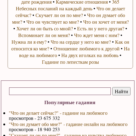
дате рождения
•
Кармические отношения
•
365
Небесных посланий на каждый день
•
Что он делает
сейчас?
•
Скучает ли он по мне?
•
Что он думает обо
мне?
•
Что он чувствует ко мне?
•
Что он хочет от меня?
•
Хочет ли он быть со мной?
•
Есть ли у него другая?
•
Вспоминает ли он меня?
•
Что ждет меня с ним?
•
Нужна ли я ему?
•
Что на сердце у него ко мне?
•
Как он
относится ко мне?
•
Отношение любимого к другой
•
На
воде на любимого
•
На двух иголках на любовь
•
Гадание по лепесткам розы
Популярные гадания
"Что он делает сейчас?" - гадание на любимого
просмотров - 23 675 332
"Что он думает обо мне?" - гадание онлайн на любимого
просмотров - 18 940 253
"Скучает ли он по мне?" - гадание на чувства любимого