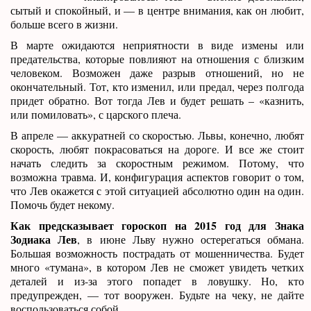
сытый и спокойный, и — в центре внимания, как он любит,
больше всего в жизни.
В марте ожидаются неприятности в виде измены или
предательства, которые повлияют на отношения с близким
человеком. Возможен даже разрыв отношений, но не
окончательный. Тот, кто изменил, или предал, через полгода
придет обратно. Вот тогда Лев и будет решать – «казнить,
или помиловать», с царского плеча.
В апреле — аккуратней со скоростью. Львы, конечно, любят
скорость, любят покрасоваться на дороге. И все же стоит
начать следить за скоростным режимом. Потому, что
возможна травма. И, конфигурация аспектов говорит о том,
что Лев окажется с этой ситуацией абсолютно один на один.
Помочь будет некому.
Как предсказывает гороскоп на 2015 год для Знака
Зодиака Лев
, в июне Льву нужно остерегаться обмана.
Большая возможность пострадать от мошенничества. Будет
много «тумана», в котором Лев не сможет увидеть четких
деталей и из-за этого попадет в ловушку. Но, кто
предупрежден, — тот вооружен. Будьте на чеку, не дайте
воспользоваться собой.