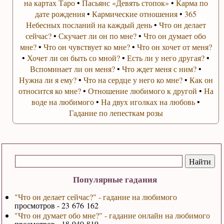
на картах Таро
•
Пасьянс «Девять стопок»
•
Карма по
дате рождения
•
Кармические отношения
•
365
Небесных посланий на каждый день
•
Что он делает
сейчас?
•
Скучает ли он по мне?
•
Что он думает обо
мне?
•
Что он чувствует ко мне?
•
Что он хочет от меня?
•
Хочет ли он быть со мной?
•
Есть ли у него другая?
•
Вспоминает ли он меня?
•
Что ждет меня с ним?
•
Нужна ли я ему?
•
Что на сердце у него ко мне?
•
Как он
относится ко мне?
•
Отношение любимого к другой
•
На
воде на любимого
•
На двух иголках на любовь
•
Гадание по лепесткам розы
Популярные гадания
"Что он делает сейчас?" - гадание на любимого
просмотров - 23 676 162
"Что он думает обо мне?" - гадание онлайн на любимого
просмотров - 18 940 819