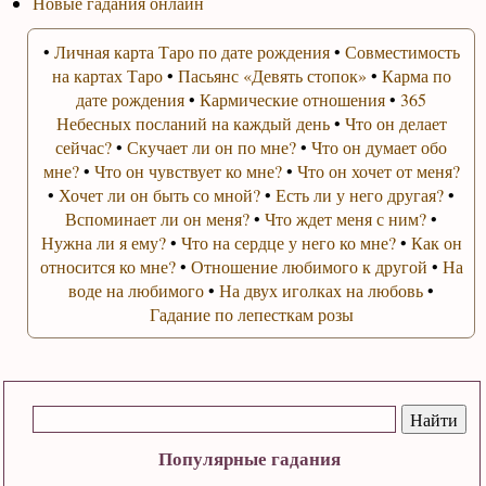
Новые гадания онлайн
•
Личная карта Таро по дате рождения
•
Совместимость
на картах Таро
•
Пасьянс «Девять стопок»
•
Карма по
дате рождения
•
Кармические отношения
•
365
Небесных посланий на каждый день
•
Что он делает
сейчас?
•
Скучает ли он по мне?
•
Что он думает обо
мне?
•
Что он чувствует ко мне?
•
Что он хочет от меня?
•
Хочет ли он быть со мной?
•
Есть ли у него другая?
•
Вспоминает ли он меня?
•
Что ждет меня с ним?
•
Нужна ли я ему?
•
Что на сердце у него ко мне?
•
Как он
относится ко мне?
•
Отношение любимого к другой
•
На
воде на любимого
•
На двух иголках на любовь
•
Гадание по лепесткам розы
Популярные гадания