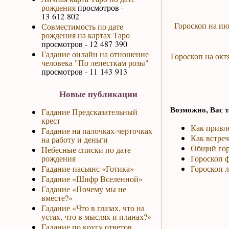
рождения
просмотров -
13 612 802
Гороскоп на ию
Совместимость по дате
рождения на картах Таро
просмотров - 12 487 390
Гадание онлайн на отношение
Гороскоп на окт
человека "По лепесткам розы"
просмотров - 11 143 913
Новые публикации
Возможно, Вас т
Гадание Предсказательный
крест
Как привле
Гадание на палочках-черточках
Как встреч
на работу и деньги
Общий гор
Небесные списки по дате
рождения
Гороскоп ф
Гадание-пасьянс «Готика»
Гороскоп 
Гадание «Шифр Вселенной»
Гадание «Почему мы не
вместе?»
Гадание «Что в глазах, что на
устах, что в мыслях и планах?»
Гадание по кругу ответов