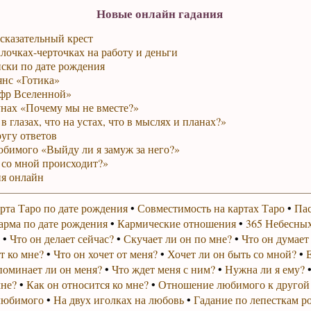
Новые онлайн гадания
сказательный крест
лочках-черточках на работу и деньги
ски по дате рождения
янс «Готика»
фр Вселенной»
унах «Почему мы не вместе?»
в глазах, что на устах, что в мыслях и планах?»
ругу ответов
юбимого «Выйду ли я замуж за него?»
 со мной происходит?»
я онлайн
рта Таро по дате рождения
•
Совместимость на картах Таро
•
Пас
арма по дате рождения
•
Кармические отношения
•
365 Небесных
•
Что он делает сейчас?
•
Скучает ли он по мне?
•
Что он думает
т ко мне?
•
Что он хочет от меня?
•
Хочет ли он быть со мной?
•
поминает ли он меня?
•
Что ждет меня с ним?
•
Нужна ли я ему?
мне?
•
Как он относится ко мне?
•
Отношение любимого к другой
любимого
•
На двух иголках на любовь
•
Гадание по лепесткам р