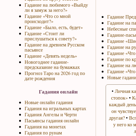
Гадание на любимого «Выйду
ли я замуж за него?»
Гадание «Что со мной
Гадание Пред
происходит?»
Гадание на па
Гадание «Было, есть, будет»
Небесные спи
Гадание «Стоит ли
Гадание-пась
прислушаться к совету?»
Гадание «Ши
Гадание на древнем Русском
Гадание на р
пасьянсе
Гадание «Что 
Гадание «Девять недель»
Гадание по к
Новогоднее гадание-
Гадание на л
предсказание на бумажках
Гадание «Что
Прогноз Таро на 2026 год по
Новые гадани
дате рождения
Гадания онлайн
•
Личная ка
стопок»
•
К
Новые онлайн гадания
каждый день
Гадания на игральных картах
он чувствуе
Гадания Ангелы и Черти
другая?
•
Вс
Пасьянсы гадания онлайн
у него ко 
Гадания на монетах
Гадания по рунам