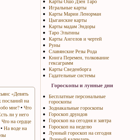
Карты Ошо Дзен Таро
Игральные карты
Карты Марии Ленорман
Цыганские карты
Карты мадам Эндоры
Таро Эльтины
Карты Ангелов и чертей
Руны
Славянские Резы Рода
Книга Перемен, толкование
гексаграмм
Карты Сведенборга
Гадательные системы
Гороскопы и лунные дни
ьянс «Девять
Бесплатные персональные
 посланий на
гороскопы
 обо мне?
•
Что
Зодиакальные гороскопы
Гороскоп друидов
Есть ли у него
Гороскоп на сегодня и завтра
•
Что на сердце
Гороскоп на неделю
•
На воде на
Лунный гороскоп на сегодня
озы
Лунный календарь