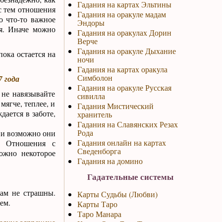
Гадания на картах Эльтины
 с тем отношения
Гадания на оракуле мадам
о что-то важное
Эндоры
бя. Иначе можно
Гадания на оракулах Дорин
Верче
Гадания на оракуле Дыхание
ока остается на
ночи
Гадания на картах оракула
Симболон
7 года
Гадания на оракуле Русская
 не навязывайте
сивилла
ягче, теплее, и
Гадания Мистический
дается в заботе,
хранитель
Гадания на Славянских Резах
Рода
 и возможно они
Гадания онлайн на картах
. Отношения с
Сведенборга
ожно некоторое
Гадания на домино
Гадательные системы
вам не страшны.
Карты Судьбы (Любви)
ем.
Карты Таро
Таро Манара