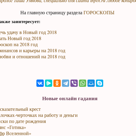
ролог Таша Умнова, специально для сайта
inpot.ru
Любое копиро
На главную страницу раздела
ГОРОСКОПЫ
акже заинтересует:
чь удачу в Новый год 2018
ать Новый год 2018
оскоп на 2018 год
инансов и карьеры на 2018 год
любви и отношений на 2018 год
Новые онлайн гадания
сказательный крест
лочках-черточках на работу и деньги
ски по дате рождения
янс «Готика»
фр Вселенной»