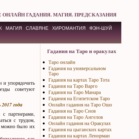
 ОНЛАЙН ГАДАНИЯ. МАГИЯ. ПРЕДСКАЗАНИЯ
К
МАГИЯ
СЛАВЯНЕ
ХИРОМАНТИЯ
ФЭН-ШУЙ
Гадания на Таро и оракулах
Таро онлайн
Гадания на универсальном
Таро
Гадания на картах Таро Тота
и и упорядочить
Гадания на Таро Варго
езды советуют
Гадания на Таро Манара
Гадания на Египетском Таро
 2017 года
Онлайн гадания на Таро Ошо
Гадания на Таро Снов
 с партнерами,
Гадания на Таро Ангелов
аться с трудом,
Онлайн гадания на Оракулах
бы можно было их
Гадания на цыганских картах
Гадания на картах Ленорман
безнадежно, как