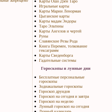
вание запрещено
Карты Ошо Дзен Таро
Игральные карты
Карты Марии Ленорман
Цыганские карты
Карты мадам Эндоры
Таро Эльтины
Карты Ангелов и чертей
Руны
Славянские Резы Рода
Книга Перемен, толкование
гексаграмм
Карты Сведенборга
Гадательные системы
Гороскопы и лунные дни
Бесплатные персональные
гороскопы
Зодиакальные гороскопы
Гороскоп друидов
Гороскоп на сегодня и завтра
Гороскоп на неделю
Лунный гороскоп на сегодня
Лунный календарь