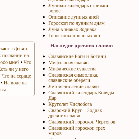
Лунный календарь стрижки
волос
Описание лунных дней
Гороскоп по лунным дням
Луна в знаках Зодиака
Гороскопы прошлых лет
Наследие древних славян
ьянс «Девять
 посланий на
Славянские Боги и Богини
 обо мне?
•
Что
Мифология славян
Мифические существа
Есть ли у него
Славянская символика,
•
Что на сердце
славянские обереги
•
На воде на
Летоисчисление славян
озы
Славянский календарь Коляды
Дар
Круголет Числобога
Сварожий Круг – Зодиак
древних славян
Славянский гороскоп Чертогов
Славянский гороскоп трех
миров