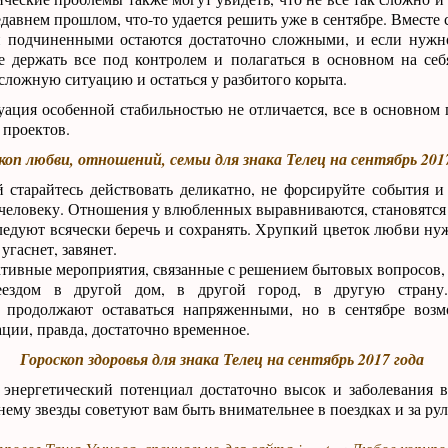
недавнем прошлом, что-то удается решить уже в сентябре. Вместе
и подчиненными остаются достаточно сложными, и если нужн
ше держать все под контролем и полагаться в основном на се
 сложную ситуацию и остаться у разбитого корыта.
ация особенной стабильностью не отличается, все в основном п
 проектов.
коп любви, отношений, семьи для знака Телец на сентябрь 201
 старайтесь действовать деликатно, не форсируйте события и
человеку. Отношения у влюбленных выравниваются, становятся м
ледуют всячески беречь и сохранять. Хрупкий цветок любви нуж
угаснет, завянет.
ктивные мероприятия, связанные с решением бытовых вопросов,
еездом в другой дом, в другой город, в другую страну
 продолжают оставаться напряженными, но в сентябре возм
ции, правда, достаточно временное.
Гороскоп здоровья для знака Телец на сентябрь 2017 года
 энергетический потенциал достаточно высок и заболевания 
ему звезды советуют вам быть внимательнее в поездках и за рул