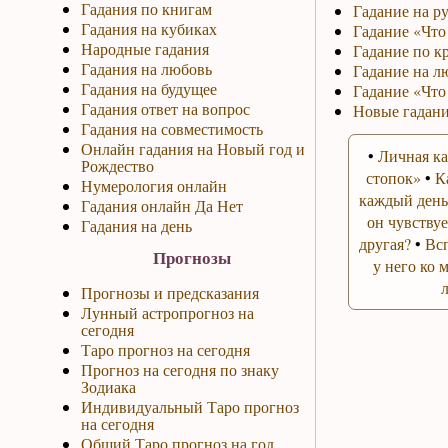
Гадания по книгам
Гадание на р
Гадания на кубиках
Гадание «Что 
Народные гадания
Гадание по к
Гадания на любовь
Гадание на л
Гадания на будущее
Гадание «Что
Гадания ответ на вопрос
Новые гадани
Гадания на совместимость
Онлайн гадания на Новый год и
•
Личная ка
Рождество
стопок»
•
К
Нумерология онлайн
каждый день
Гадания онлайн Да Нет
он чувствуе
Гадания на день
другая?
•
Вс
Прогнозы
у него ко 
Прогнозы и предсказания
Лунный астропрогноз на
сегодня
Таро прогноз на сегодня
Прогноз на сегодня по знаку
Зодиака
Индивидуальный Таро прогноз
на сегодня
Общий Таро прогноз на год