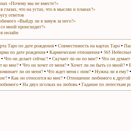
унах «Почему мы не вместе?»
в глазах, что на устах, что в мыслях и планах?»
ругу ответов
юбимого «Выйду ли я замуж за него?»
 со мной происходит?»
я онлайн
рта Таро по дате рождения
•
Совместимость на картах Таро
•
Пас
арма по дате рождения
•
Кармические отношения
•
365 Небесных
•
Что он делает сейчас?
•
Скучает ли он по мне?
•
Что он думает
т ко мне?
•
Что он хочет от меня?
•
Хочет ли он быть со мной?
•
поминает ли он меня?
•
Что ждет меня с ним?
•
Нужна ли я ему?
мне?
•
Как он относится ко мне?
•
Отношение любимого к другой
любимого
•
На двух иголках на любовь
•
Гадание по лепесткам р