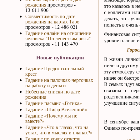
рождения
просмотров -
это казалось в 
13 611 906
с коллегами ил
Совместимость по дате
делать, то луч
рождения на картах Таро
попасть в очень
просмотров - 12 486 021
Гадание онлайн на отношение
Финансовая ситу
человека "По лепесткам розы"
уровне планов и
просмотров - 11 143 470
Горос
Новые публикации
В жизни личной
ничего другому 
Гадание Предсказательный
эту атмосферу с
крест
иначе он быстро 
Гадание на палочках-черточках
В семьях идут а
на работу и деньги
связаны с пер
Небесные списки по дате
родственниками
рождения
улучшение ситуа
Гадание-пасьянс «Готика»
Гадание «Шифр Вселенной»
Гадание «Почему мы не
вместе?»
В сентябре ваш
Гадание «Что в глазах, что на
Однако по-прежн
устах, что в мыслях и планах?»
Гадание по кругу ответов