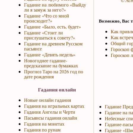
© Аст
Гадание на любимого «Выйду
ли я замуж за него?»
Гадание «Что со мной
происходит?»
Возможно, Вас т
Гадание «Было, есть, будет»
Как привле
Гадание «Стоит ли
Как встреч
прислушаться к совету?»
Общий гор
Гадание на древнем Русском
пасьянсе
Гороскоп ф
Гадание «Девять недель»
Гороскоп 
Новогоднее гадание-
предсказание на бумажках
Прогноз Таро на 2026 год по
дате рождения
Гадания онлайн
Новые онлайн гадания
Гадания на игральных картах
Гадание Пред
Гадания Ангелы и Черти
Гадание на па
Пасьянсы гадания онлайн
Небесные спи
Гадания на монетах
Гадание-пась
Гадания по рунам
Гадание «Ши