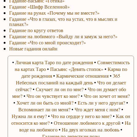
Гадание-пасьянс «Готика»
Гадание «Шифр Вселенной»
Гадание на рунах «Почему мы не вместе?»
Гадание «Что в глазах, что на устах, что в мыслях и
планах?»
Гадание по кругу ответов
Гадание на любимого «Выйду ли я замуж за него?»
Гадание «Что со мной происходит?»
Новые гадания онлайн
•
Личная карта Таро по дате рождения
•
Совместимость
на картах Таро
•
Пасьянс «Девять стопок»
•
Карма по
дате рождения
•
Кармические отношения
•
365
Небесных посланий на каждый день
•
Что он делает
сейчас?
•
Скучает ли он по мне?
•
Что он думает обо
мне?
•
Что он чувствует ко мне?
•
Что он хочет от меня?
•
Хочет ли он быть со мной?
•
Есть ли у него другая?
•
Вспоминает ли он меня?
•
Что ждет меня с ним?
•
Нужна ли я ему?
•
Что на сердце у него ко мне?
•
Как он
относится ко мне?
•
Отношение любимого к другой
•
На
воде на любимого
•
На двух иголках на любовь
•
Гадание по лепесткам розы