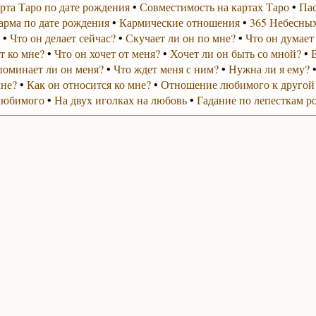
рта Таро по дате рождения
•
Совместимость на картах Таро
•
Пас
арма по дате рождения
•
Кармические отношения
•
365 Небесных
•
Что он делает сейчас?
•
Скучает ли он по мне?
•
Что он думает
т ко мне?
•
Что он хочет от меня?
•
Хочет ли он быть со мной?
•
поминает ли он меня?
•
Что ждет меня с ним?
•
Нужна ли я ему?
мне?
•
Как он относится ко мне?
•
Отношение любимого к другой
любимого
•
На двух иголках на любовь
•
Гадание по лепесткам р