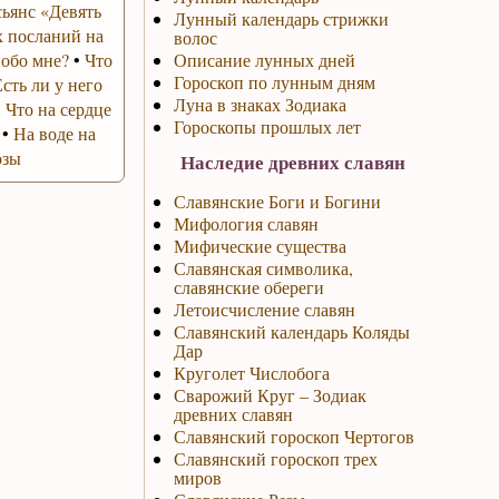
ьянс «Девять
Лунный календарь стрижки
 посланий на
волос
 обо мне?
•
Что
Описание лунных дней
Гороскоп по лунным дням
Есть ли у него
Луна в знаках Зодиака
•
Что на сердце
Гороскопы прошлых лет
•
На воде на
озы
Наследие древних славян
Славянские Боги и Богини
Мифология славян
Мифические существа
Славянская символика,
славянские обереги
Летоисчисление славян
Славянский календарь Коляды
Дар
Круголет Числобога
Сварожий Круг – Зодиак
древних славян
Славянский гороскоп Чертогов
Славянский гороскоп трех
миров