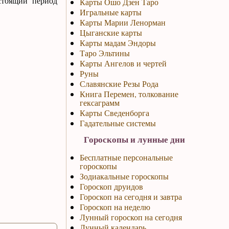
дстоящий период
Карты Ошо Дзен Таро
Игральные карты
Карты Марии Ленорман
Цыганские карты
Карты мадам Эндоры
Таро Эльтины
Карты Ангелов и чертей
Руны
Славянские Резы Рода
Книга Перемен, толкование
гексаграмм
Карты Сведенборга
Гадательные системы
Гороскопы и лунные дни
Бесплатные персональные
гороскопы
Зодиакальные гороскопы
Гороскоп друидов
Гороскоп на сегодня и завтра
Гороскоп на неделю
Лунный гороскоп на сегодня
Лунный календарь