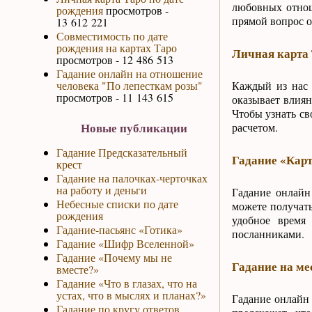
любовных отнош
рождения
просмотров -
прямой вопрос 
13 612 221
Совместимость по дате
рождения на картах Таро
Личная карта 
просмотров - 12 486 513
Гадание онлайн на отношение
человека "По лепесткам розы"
Каждый из нас 
просмотров - 11 143 615
оказывает влиян
Чтобы узнать с
Новые публикации
расчетом.
Гадание Предсказательный
Гадание «Карт
крест
Гадание на палочках-черточках
на работу и деньги
Гадание онлайн
Небесные списки по дате
можете получат
рождения
удобное время
Гадание-пасьянс «Готика»
посланниками.
Гадание «Шифр Вселенной»
Гадание «Почему мы не
Гадание на ме
вместе?»
Гадание «Что в глазах, что на
устах, что в мыслях и планах?»
Гадание онлайн 
Гадание по кругу ответов