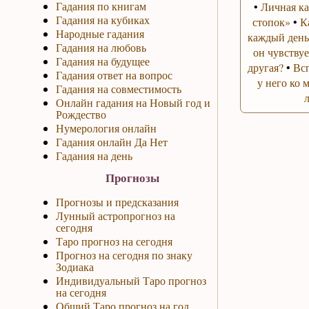
Гадания по книгам
•
Личная ка
Гадания на кубиках
стопок»
•
К
Народные гадания
каждый день
Гадания на любовь
он чувствуе
Гадания на будущее
другая?
•
Вс
Гадания ответ на вопрос
у него ко 
Гадания на совместимость
Онлайн гадания на Новый год и
Рождество
Нумерология онлайн
Гадания онлайн Да Нет
Гадания на день
Прогнозы
Прогнозы и предсказания
Лунный астропрогноз на
сегодня
Таро прогноз на сегодня
Прогноз на сегодня по знаку
Зодиака
Индивидуальный Таро прогноз
на сегодня
Общий Таро прогноз на год