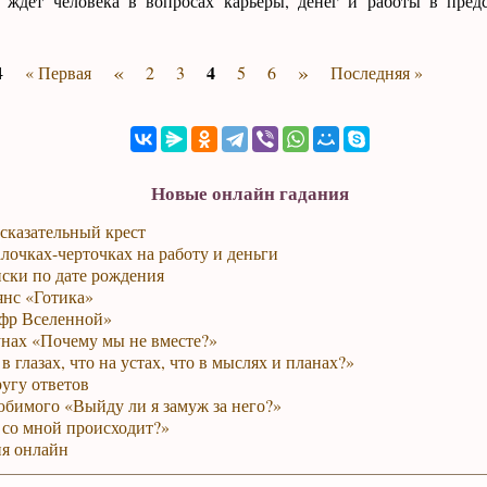
о ждет человека в вопросах карьеры, денег и работы в пре
«
»
4
4
« Первая
2
3
5
6
Последняя »
Новые онлайн гадания
сказательный крест
лочках-черточках на работу и деньги
ски по дате рождения
янс «Готика»
фр Вселенной»
унах «Почему мы не вместе?»
в глазах, что на устах, что в мыслях и планах?»
ругу ответов
юбимого «Выйду ли я замуж за него?»
 со мной происходит?»
я онлайн