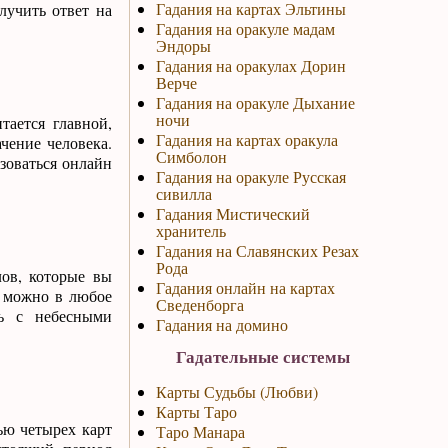
Гадания на картах Эльтины
учить ответ на
Гадания на оракуле мадам
Эндоры
Гадания на оракулах Дорин
Верче
Гадания на оракуле Дыхание
ночи
тается главной,
Гадания на картах оракула
ачение человека.
Симболон
зоваться онлайн
Гадания на оракуле Русская
сивилла
Гадания Мистический
хранитель
Гадания на Славянских Резах
Рода
лов, которые вы
Гадания онлайн на картах
а можно в любое
Сведенборга
ть с небесными
Гадания на домино
Гадательные системы
Карты Судьбы (Любви)
Карты Таро
ью четырех карт
Таро Манара