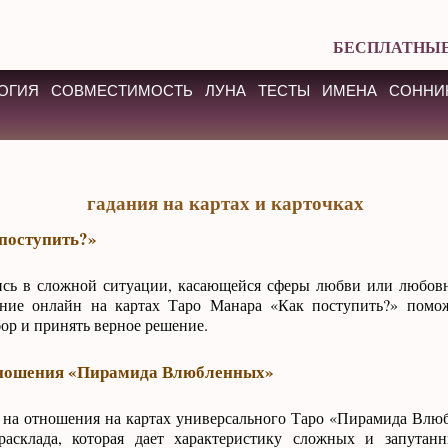
БЕСПЛАТНЫЕ
ОГИЯ
СОВМЕСТИМОСТЬ
ЛУНА
ТЕСТЫ
ИМЕНА
СОННИ
гадания на картах и карточках
поступить?»
ись в сложной ситуации, касающейся сферы любви или любов
ание онлайн на картах Таро Манара «Как поступить?» помож
р и принять верное решение.
тношения «Пирамида Влюбленных»
 на отношения на картах универсального Таро «Пирамида Вл
расклада, которая дает характеристику сложных и запутан