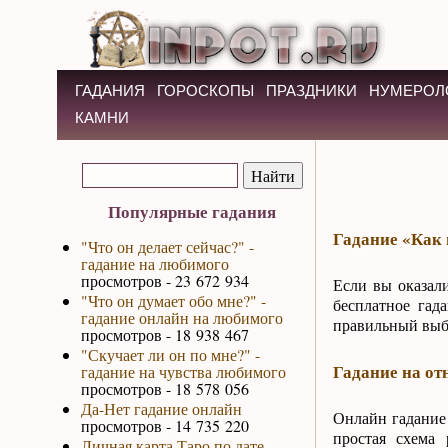
ГАДАНИЯ
ГОРОСКОПЫ
ПРАЗДНИКИ
НУМЕРОЛ
КАМНИ
Популярные гадания
Гадание «Как 
"Что он делает сейчас?" -
гадание на любимого
просмотров - 23 672 934
Если вы оказал
"Что он думает обо мне?" -
бесплатное гад
гадание онлайн на любимого
правильный выбо
просмотров - 18 938 467
"Скучает ли он по мне?" -
Гадание на о
гадание на чувства любимого
просмотров - 18 578 056
Да-Нет гадание онлайн
Онлайн гадание
просмотров - 14 735 220
простая схема 
Личная карта Таро по дате