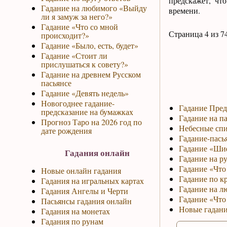
предскажет, чт
Гадание на любимого «Выйду
времени.
ли я замуж за него?»
Гадание «Что со мной
Страница 4 из 7
происходит?»
Гадание «Было, есть, будет»
Гадание «Стоит ли
прислушаться к совету?»
Гадание на древнем Русском
пасьянсе
Гадание «Девять недель»
Новогоднее гадание-
Гадание Пред
предсказание на бумажках
Гадание на па
Прогноз Таро на 2026 год по
Небесные спи
дате рождения
Гадание-пась
Гадание «Ши
Гадания онлайн
Гадание на р
Гадание «Что 
Новые онлайн гадания
Гадание по к
Гадания на игральных картах
Гадание на л
Гадания Ангелы и Черти
Гадание «Что
Пасьянсы гадания онлайн
Новые гадани
Гадания на монетах
Гадания по рунам