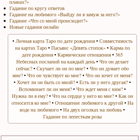
планах?»
Гадание по кругу ответов
Гадание на любимого «Выйду ли я замуж за него?»
Гадание «Что со мной происходит?»
Новые гадания онлайн
•
Личная карта Таро по дате рождения
•
Совместимость
на картах Таро
•
Пасьянс «Девять стопок»
•
Карма по
дате рождения
•
Кармические отношения
•
365
Небесных посланий на каждый день
•
Что он делает
сейчас?
•
Скучает ли он по мне?
•
Что он думает обо
мне?
•
Что он чувствует ко мне?
•
Что он хочет от меня?
•
Хочет ли он быть со мной?
•
Есть ли у него другая?
•
Вспоминает ли он меня?
•
Что ждет меня с ним?
•
Нужна ли я ему?
•
Что на сердце у него ко мне?
•
Как он
относится ко мне?
•
Отношение любимого к другой
•
На
воде на любимого
•
На двух иголках на любовь
•
Гадание по лепесткам розы