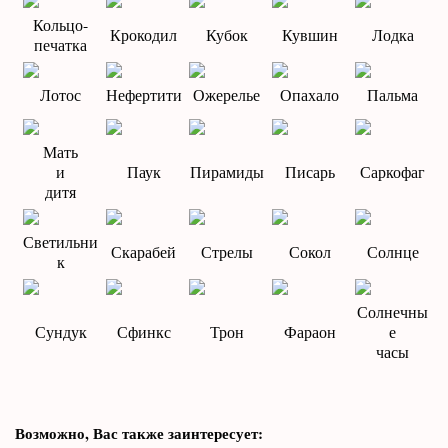
Кольцо-
Крокодил
Кубок
Кувшин
Лодка
печатка
Лотос
Нефертити
Ожерелье
Опахало
Пальма
Мать
и
Паук
Пирамиды
Писарь
Саркофаг
дитя
Светильни
Скарабей
Стрелы
Сокол
Солнце
к
Солнечны
Сундук
Сфинкс
Трон
Фараон
е
часы
Возможно, Вас также заинтересует: