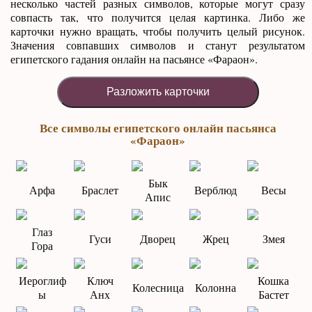
несколько частей разных символов, которые могут сразу
совпасть так, что получится целая картинка. Либо же
карточки нужно вращать, чтобы получить целый рисунок.
Значения совпавших символов и станут результатом
египетского гадания онлайн на пасьянсе «Фараон».
Разложить карточки
Все символы египетского онлайн пасьянса
«Фараон»
Бык
Арфа
Браслет
Верблюд
Весы
Апис
Глаз
Гуси
Дворец
Жрец
Змея
Гора
Иероглиф
Ключ
Кошка
Колесница
Колонна
ы
Анх
Бастет