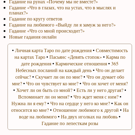
Гадание на рунах «Почему мы не вместе?»
Гадание «Что в глазах, что на устах, что в мыслях и
планах?»
Гадание по кругу ответов
Гадание на любимого «Выйду ли я замуж за него?»
Гадание «Что со мной происходит?»
Новые гадания онлайн
•
Личная карта Таро по дате рождения
•
Совместимость
на картах Таро
•
Пасьянс «Девять стопок»
•
Карма по
дате рождения
•
Кармические отношения
•
365
Небесных посланий на каждый день
•
Что он делает
сейчас?
•
Скучает ли он по мне?
•
Что он думает обо
мне?
•
Что он чувствует ко мне?
•
Что он хочет от меня?
•
Хочет ли он быть со мной?
•
Есть ли у него другая?
•
Вспоминает ли он меня?
•
Что ждет меня с ним?
•
Нужна ли я ему?
•
Что на сердце у него ко мне?
•
Как он
относится ко мне?
•
Отношение любимого к другой
•
На
воде на любимого
•
На двух иголках на любовь
•
Гадание по лепесткам розы