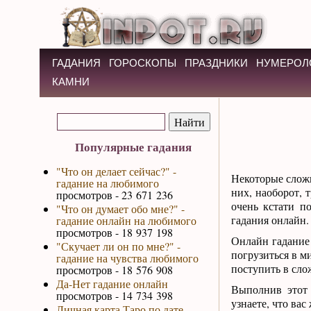
ГАДАНИЯ
ГОРОСКОПЫ
ПРАЗДНИКИ
НУМЕРОЛ
КАМНИ
Популярные гадания
"Что он делает сейчас?" -
Некоторые сложн
гадание на любимого
них, наоборот, 
просмотров - 23 671 236
очень кстати п
"Что он думает обо мне?" -
гадания онлайн.
гадание онлайн на любимого
просмотров - 18 937 198
Онлайн гадание
"Скучает ли он по мне?" -
погрузиться в м
гадание на чувства любимого
поступить в сло
просмотров - 18 576 908
Да-Нет гадание онлайн
Выполнив этот 
просмотров - 14 734 398
узнаете, что вас
Личная карта Таро по дате