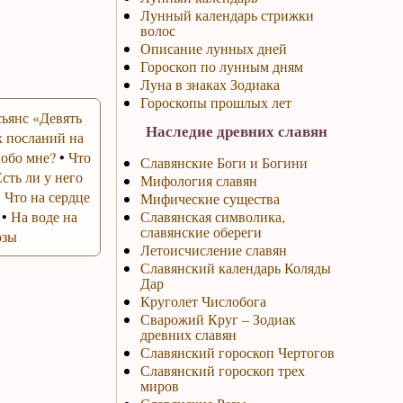
Лунный календарь стрижки
волос
Описание лунных дней
Гороскоп по лунным дням
Луна в знаках Зодиака
Гороскопы прошлых лет
ьянс «Девять
Наследие древних славян
 посланий на
 обо мне?
•
Что
Славянские Боги и Богини
Есть ли у него
Мифология славян
•
Что на сердце
Мифические существа
•
На воде на
Славянская символика,
славянские обереги
озы
Летоисчисление славян
Славянский календарь Коляды
Дар
Круголет Числобога
Сварожий Круг – Зодиак
древних славян
Славянский гороскоп Чертогов
Славянский гороскоп трех
миров