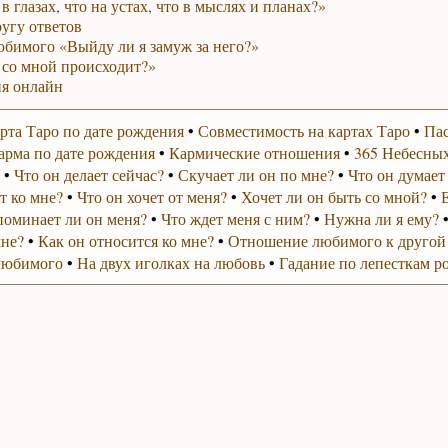
в глазах, что на устах, что в мыслях и планах?»
ругу ответов
юбимого «Выйду ли я замуж за него?»
 со мной происходит?»
я онлайн
рта Таро по дате рождения
•
Совместимость на картах Таро
•
Пас
арма по дате рождения
•
Кармические отношения
•
365 Небесных
•
Что он делает сейчас?
•
Скучает ли он по мне?
•
Что он думает
т ко мне?
•
Что он хочет от меня?
•
Хочет ли он быть со мной?
•
поминает ли он меня?
•
Что ждет меня с ним?
•
Нужна ли я ему?
мне?
•
Как он относится ко мне?
•
Отношение любимого к другой
любимого
•
На двух иголках на любовь
•
Гадание по лепесткам р