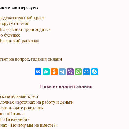
акже заинтересует:
редсказательный крест
 кругу ответов
Что со мной происходит?»
ро будущее
Цыганский расклад»
твет на вопрос
,
гадания онлайн
Новые онлайн гадания
сказательный крест
лочках-черточках на работу и деньги
ски по дате рождения
янс «Готика»
фр Вселенной»
унах «Почему мы не вместе?»