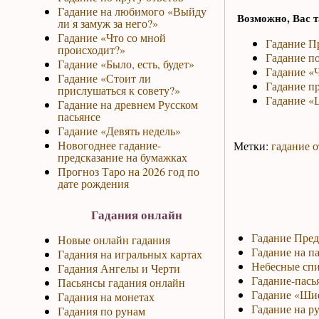
Гадание на любимого «Выйду
Возможно, Вас т
ли я замуж за него?»
Гадание «Что со мной
Гадание П
происходит?»
Гадание по
Гадание «Было, есть, будет»
Гадание «
Гадание «Стоит ли
Гадание п
прислушаться к совету?»
Гадание «
Гадание на древнем Русском
пасьянсе
Гадание «Девять недель»
Новогоднее гадание-
Метки:
гадание о
предсказание на бумажках
Прогноз Таро на 2026 год по
дате рождения
Гадания онлайн
Гадание Пред
Новые онлайн гадания
Гадание на па
Гадания на игральных картах
Небесные спи
Гадания Ангелы и Черти
Гадание-пась
Пасьянсы гадания онлайн
Гадание «Ши
Гадания на монетах
Гадание на р
Гадания по рунам