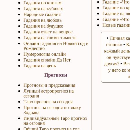
Гадание «Что 
Гадания по книгам
Гадание по к
Гадания на кубиках
Гадание на л
Народные гадания
Гадание «Что
Гадания на любовь
Новые гадани
Гадания на будущее
Гадания ответ на вопрос
Гадания на совместимость
•
Личная ка
Онлайн гадания на Новый год и
стопок»
•
К
Рождество
каждый день
Нумерология онлайн
он чувствуе
Гадания онлайн Да Нет
другая?
•
Вс
Гадания на день
у него ко 
Прогнозы
Прогнозы и предсказания
Лунный астропрогноз на
сегодня
Таро прогноз на сегодня
Прогноз на сегодня по знаку
Зодиака
Индивидуальный Таро прогноз
на сегодня
Общий Таро прогноз на год