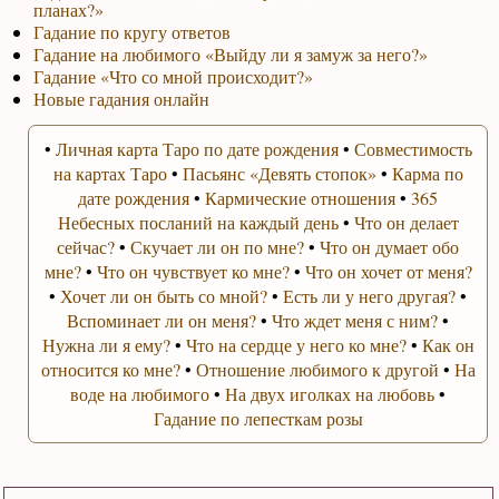
планах?»
Гадание по кругу ответов
Гадание на любимого «Выйду ли я замуж за него?»
Гадание «Что со мной происходит?»
Новые гадания онлайн
•
Личная карта Таро по дате рождения
•
Совместимость
на картах Таро
•
Пасьянс «Девять стопок»
•
Карма по
дате рождения
•
Кармические отношения
•
365
Небесных посланий на каждый день
•
Что он делает
сейчас?
•
Скучает ли он по мне?
•
Что он думает обо
мне?
•
Что он чувствует ко мне?
•
Что он хочет от меня?
•
Хочет ли он быть со мной?
•
Есть ли у него другая?
•
Вспоминает ли он меня?
•
Что ждет меня с ним?
•
Нужна ли я ему?
•
Что на сердце у него ко мне?
•
Как он
относится ко мне?
•
Отношение любимого к другой
•
На
воде на любимого
•
На двух иголках на любовь
•
Гадание по лепесткам розы