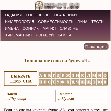
ГАДАНИЯ
ГОРОСКОПЫ
ПРАЗДНИКИ
НУМЕРОЛОГИЯ
СОВМЕСТИМОСТЬ
ЛУНА
ТЕСТЫ
ИМЕНА
СОННИК
МАГИЯ
СЛАВЯНЕ
ХИРОМАНТИЯ
ФЭН-ШУЙ
КАМНИ
Толкование снов на букву «Ч»
А
Б
В
Г
Д
Е
Ж
З
И
К
Л
М
Н
О
ВЫБРАТЬ
ТЕМУ СНА
П
Р
С
Т
У
Ф
Х
Ц
Ч
Ш
Щ
Э
Ю
Я
Чабан…
Чернила…
…Черепица
…Чучело
Если во сне вы увидели букву «Ч», сон говорит о том, что