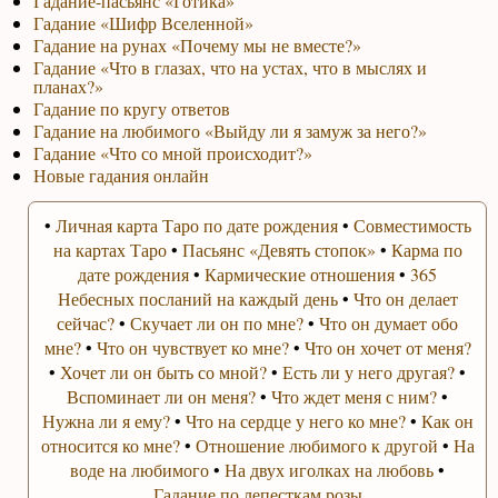
Гадание-пасьянс «Готика»
Гадание «Шифр Вселенной»
Гадание на рунах «Почему мы не вместе?»
Гадание «Что в глазах, что на устах, что в мыслях и
планах?»
Гадание по кругу ответов
Гадание на любимого «Выйду ли я замуж за него?»
Гадание «Что со мной происходит?»
Новые гадания онлайн
•
Личная карта Таро по дате рождения
•
Совместимость
на картах Таро
•
Пасьянс «Девять стопок»
•
Карма по
дате рождения
•
Кармические отношения
•
365
Небесных посланий на каждый день
•
Что он делает
сейчас?
•
Скучает ли он по мне?
•
Что он думает обо
мне?
•
Что он чувствует ко мне?
•
Что он хочет от меня?
•
Хочет ли он быть со мной?
•
Есть ли у него другая?
•
Вспоминает ли он меня?
•
Что ждет меня с ним?
•
Нужна ли я ему?
•
Что на сердце у него ко мне?
•
Как он
относится ко мне?
•
Отношение любимого к другой
•
На
воде на любимого
•
На двух иголках на любовь
•
Гадание по лепесткам розы