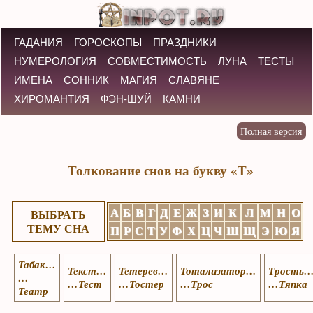
ГАДАНИЯ
ГОРОСКОПЫ
ПРАЗДНИКИ
НУМЕРОЛОГИЯ
СОВМЕСТИМОСТЬ
ЛУНА
ТЕСТЫ
ИМЕНА
СОННИК
МАГИЯ
СЛАВЯНЕ
ХИРОМАНТИЯ
ФЭН-ШУЙ
КАМНИ
Толкование снов на букву «Т»
А
Б
В
Г
Д
Е
Ж
З
И
К
Л
М
Н
О
ВЫБРАТЬ
ТЕМУ СНА
П
Р
С
Т
У
Ф
Х
Ц
Ч
Ш
Щ
Э
Ю
Я
Табак…
Текст…
Тетерев…
Тотализатор…
Трость
…
…Тест
…Тостер
…Трос
…Тяпка
Театр