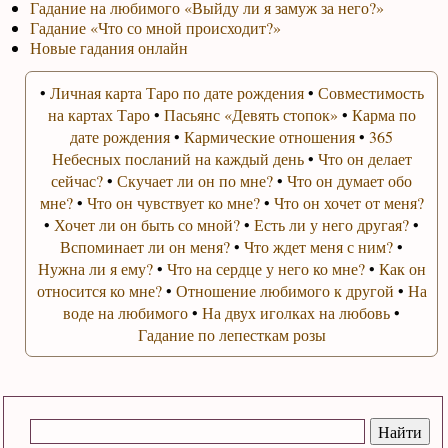
Гадание на любимого «Выйду ли я замуж за него?»
Гадание «Что со мной происходит?»
Новые гадания онлайн
•
Личная карта Таро по дате рождения
•
Совместимость
на картах Таро
•
Пасьянс «Девять стопок»
•
Карма по
дате рождения
•
Кармические отношения
•
365
Небесных посланий на каждый день
•
Что он делает
сейчас?
•
Скучает ли он по мне?
•
Что он думает обо
мне?
•
Что он чувствует ко мне?
•
Что он хочет от меня?
•
Хочет ли он быть со мной?
•
Есть ли у него другая?
•
Вспоминает ли он меня?
•
Что ждет меня с ним?
•
Нужна ли я ему?
•
Что на сердце у него ко мне?
•
Как он
относится ко мне?
•
Отношение любимого к другой
•
На
воде на любимого
•
На двух иголках на любовь
•
Гадание по лепесткам розы