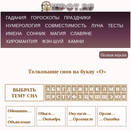
ГАДАНИЯ
ГОРОСКОПЫ
ПРАЗДНИКИ
НУМЕРОЛОГИЯ
СОВМЕСТИМОСТЬ
ЛУНА
ТЕСТЫ
ИМЕНА
СОННИК
МАГИЯ
СЛАВЯНЕ
ХИРОМАНТИЯ
ФЭН-ШУЙ
КАМНИ
Толкование снов на букву «О»
А
Б
В
Г
Д
Е
Ж
З
И
К
Л
М
Н
О
ВЫБРАТЬ
ТЕМУ СНА
П
Р
С
Т
У
Ф
Х
Ц
Ч
Ш
Щ
Э
Ю
Я
Обвинять…
Обыск…
Окулист…
Оргия…
…
…Октябрь
…Органист
…Ошибка
Объявление