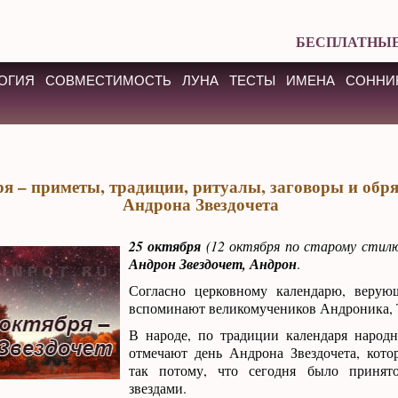
БЕСПЛАТНЫЕ
ОГИЯ
СОВМЕСТИМОСТЬ
ЛУНА
ТЕСТЫ
ИМЕНА
СОННИ
ря – приметы, традиции, ритуалы, заговоры и обря
Андрона Звездочета
25 октября
(12 октября по старому стил
Андрон Звездочет, Андрон
.
Согласно церковному календарю, верую
вспоминают великомучеников Андроника, Т
В народе, по традиции календаря народн
отмечают день Андрона Звездочета, кото
так потому, что сегодня было принят
звездами.