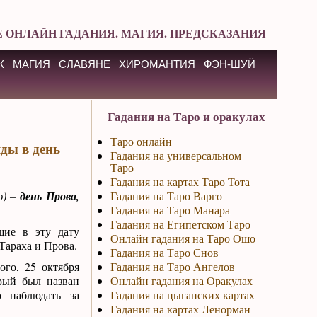
 ОНЛАЙН ГАДАНИЯ. МАГИЯ. ПРЕДСКАЗАНИЯ
К
МАГИЯ
СЛАВЯНЕ
ХИРОМАНТИЯ
ФЭН-ШУЙ
Гадания на Таро и оракулах
Таро онлайн
ды в день
Гадания на универсальном
Таро
Гадания на картах Таро Тота
ю) –
день Прова,
Гадания на Таро Варго
Гадания на Таро Манара
Гадания на Египетском Таро
щие в эту дату
Онлайн гадания на Таро Ошо
араха и Прова.
Гадания на Таро Снов
ого, 25 октября
Гадания на Таро Ангелов
рый был назван
Онлайн гадания на Оракулах
о наблюдать за
Гадания на цыганских картах
Гадания на картах Ленорман