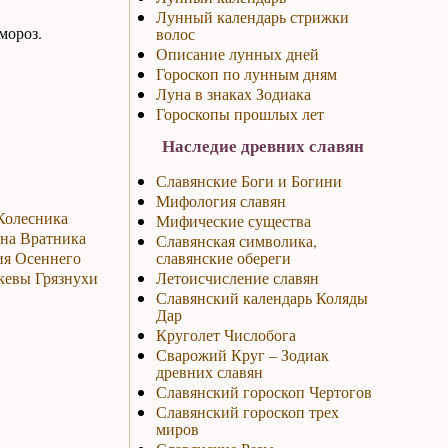
Лунный календарь стрижки
мороз.
волос
Описание лунных дней
Гороскоп по лунным дням
Луна в знаках Зодиака
Гороскопы прошлых лет
Наследие древних славян
Славянские Боги и Богини
Мифология славян
 Колесника
Мифические существа
ина Вратника
Славянская символика,
ия Осеннего
славянские обереги
скевы Грязнухи
Летоисчисление славян
Славянский календарь Коляды
Дар
Круголет Числобога
Сварожий Круг – Зодиак
древних славян
Славянский гороскоп Чертогов
Славянский гороскоп трех
миров