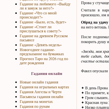
Прова у стучащег
Гадание на любимого «Выйду
ли я замуж за него?»
Считали в нар
Гадание «Что со мной
произошло, им н
происходит?»
Гадание «Было, есть, будет»
Обряд на удачу
Гадание «Стоит ли
на него ветошь.
прислушаться к совету?»
Гадание на древнем Русском
После поднимал
пасьянсе
покорить душу и
Гадание «Девять недель»
Новогоднее гадание-
«Звезда, моя хр
предсказание на бумажках
тебе сидит, до
Прогноз Таро на 2026 год по
счастье осталис
дате рождения
Факел опускали 
Гадания онлайн
Новые онлайн гадания
Гадания на игральных картах
✦ В день Прова 
Гадания Ангелы и Черти
✦ По примете, кт
Пасьянсы гадания онлайн
✦ Гром слышен, 
Гадания на монетах
✦ Красная луна 2
Гадания по рунам
✦ Низко плывущ