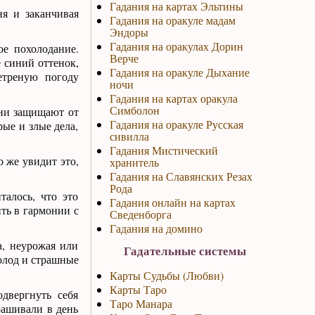
Гадания на картах Эльтины
ня и заканчивая
Гадания на оракуле мадам
Эндоры
Гадания на оракулах Дорин
ое похолодание.
Верче
 синий оттенок,
Гадания на оракуле Дыхание
етреную погоду
ночи
Гадания на картах оракула
Симболон
Они защищают от
Гадания на оракуле Русская
ые и злые дела,
сивилла
Гадания Мистический
о же увидит это,
хранитель
Гадания на Славянских Резах
Рода
талось, что это
Гадания онлайн на картах
ть в гармонии с
Сведенборга
Гадания на домино
а, неурожая или
Гадательные системы
олод и страшные
Карты Судьбы (Любви)
Карты Таро
двергнуть себя
Таро Манара
рашивали в день