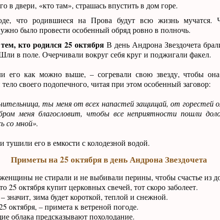
о в двери, «кто там», страшась впустить в дом горе.
оде, что родившиеся на Прова будут всю жизнь мучатся. 
ужно было провести особенный обряд ровно в полночь.
 тем, кто родился 25 октября
В день Андрона Звездочета брал
 Шли в поле. Очерчивали вокруг себя круг и поджигали факел.
и его как можно выше, – согревали свою звезду, чтобы она
 тело своего подопечного, читая при этом особенный заговор:
анительница, ты меня от всех напастей защищай, от горестей о
бром меня благословит, чтобы все неприятности пошли доло
ь со мной».
и тушили его в емкости с колодезной водой.
Приметы на 25 октября в день Андрона Звездочета
женщины не стирали и не выбивали перины, чтобы счастье из до
о 25 октября купит церковных свечей, тот скоро заболеет.
– значит, зима будет короткой, теплой и снежной.
5 октября, – примета к ветреной погоде.
ие облака предсказывают похолодание.