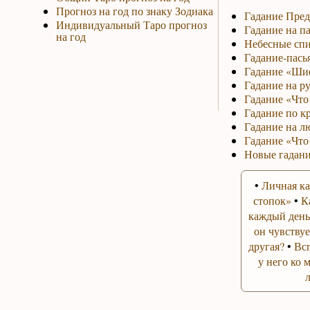
Прогноз на год по знаку Зодиака
Гадание Пред
Индивидуальный Таро прогноз
Гадание на па
на год
Небесные спи
Гадание-пась
Гадание «Ши
Гадание на р
Гадание «Что 
Гадание по к
Гадание на л
Гадание «Что
Новые гадани
•
Личная ка
стопок»
•
К
каждый день
он чувствуе
другая?
•
Вс
у него ко 