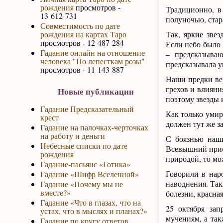
рождения
просмотров -
Традиционно, в
13 612 731
полуночью, стар
Совместимость по дате
рождения на картах Таро
Так, яркие звез
просмотров - 12 487 284
Если небо было 
Гадание онлайн на отношение
– предсказыва
человека "По лепесткам розы"
предсказывала у
просмотров - 11 143 887
Наши предки вер
грехов и влияни
Новые публикации
поэтому звезды 
Гадание Предсказательный
Как только умир
крест
должен тут же з
Гадание на палочках-черточках
на работу и деньги
С боязнью наши
Небесные списки по дате
Всевышний присы
рождения
природой, то мож
Гадание-пасьянс «Готика»
Говорили в нар
Гадание «Шифр Вселенной»
наводнения. Так
Гадание «Почему мы не
вместе?»
болезни, красная
Гадание «Что в глазах, что на
25 октября зап
устах, что в мыслях и планах?»
мучениям, а так
Гадание по кругу ответов