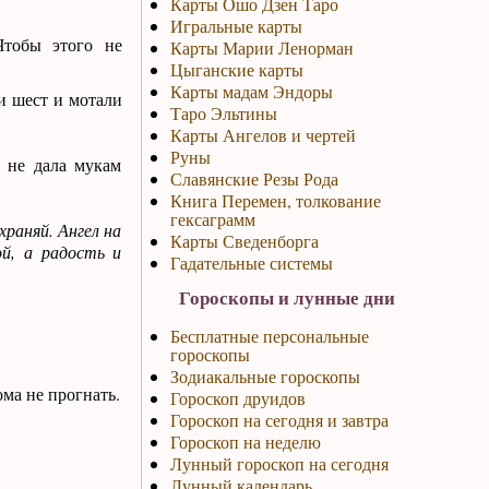
Карты Ошо Дзен Таро
Игральные карты
Чтобы этого не
Карты Марии Ленорман
Цыганские карты
Карты мадам Эндоры
и шест и мотали
Таро Эльтины
Карты Ангелов и чертей
Руны
 не дала мукам
Славянские Резы Рода
Книга Перемен, толкование
гексаграмм
храняй. Ангел на
Карты Сведенборга
й, а радость и
Гадательные системы
Гороскопы и лунные дни
Бесплатные персональные
гороскопы
Зодиакальные гороскопы
ма не прогнать.
Гороскоп друидов
Гороскоп на сегодня и завтра
Гороскоп на неделю
Лунный гороскоп на сегодня
Лунный календарь