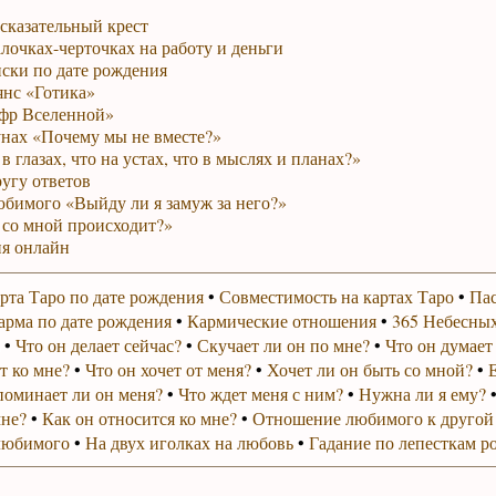
сказательный крест
лочках-черточках на работу и деньги
ски по дате рождения
янс «Готика»
фр Вселенной»
унах «Почему мы не вместе?»
в глазах, что на устах, что в мыслях и планах?»
ругу ответов
юбимого «Выйду ли я замуж за него?»
 со мной происходит?»
я онлайн
рта Таро по дате рождения
•
Совместимость на картах Таро
•
Пас
арма по дате рождения
•
Кармические отношения
•
365 Небесных
•
Что он делает сейчас?
•
Скучает ли он по мне?
•
Что он думает
т ко мне?
•
Что он хочет от меня?
•
Хочет ли он быть со мной?
•
поминает ли он меня?
•
Что ждет меня с ним?
•
Нужна ли я ему?
мне?
•
Как он относится ко мне?
•
Отношение любимого к другой
любимого
•
На двух иголках на любовь
•
Гадание по лепесткам р