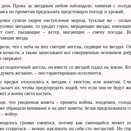
 день Прова за звездным небом наблюдали, начиная с полуд
аясь по приметам предсказать предстоящую погоду и урожай.
дочки сулили скорое наступление мороза, тусклые же – сильн
усеяно звездами, то уродит горох, мерцающие звезды, имеющие
ют снег, пылающие – ветер, мигающие – смену погоды. В
павшая звезда.
или, что с неба на них смотрят ангелы, сидящие на звездах. 
я нечисти, а также записывают все совершенные человеком добр
и сверкают.
ал подопечный ангела, он вместе со звездой падал на землю. Кт
адумать желание, – оно гарантировано исполнится.
 предки относились к звездам с хвостом, или кометам. Счи
лает их, чтобы предупредить людей, что если они не будут жи
ет и конец света настать.
оде, что увиденная комета – примета войны, эпидемии, голод
же обращали внимание и на цвет кометы: белая предсказывала г
 – войну.
рещалось громко смеяться, потому как смеющийся может по
же ссориться – можно накликать на себя сто несчастий. Не сп