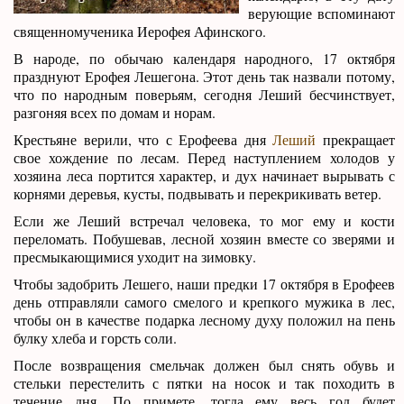
верующие вспоминают
священномученика Иерофея Афинского.
В народе, по обычаю календаря народного, 17 октября
празднуют Ерофея Лешегона. Этот день так назвали потому,
что по народным поверьям, сегодня Леший бесчинствует,
разгоняя всех по домам и норам.
Крестьяне верили, что с Ерофеева дня
Леший
прекращает
свое хождение по лесам. Перед наступлением холодов у
хозяина леса портится характер, и дух начинает вырывать с
корнями деревья, кусты, подвывать и перекрикивать ветер.
Если же Леший встречал человека, то мог ему и кости
переломать. Побушевав, лесной хозяин вместе со зверями и
пресмыкающимися уходит на зимовку.
Чтобы задобрить Лешего, наши предки 17 октября в Ерофеев
день отправляли самого смелого и крепкого мужика в лес,
чтобы он в качестве подарка лесному духу положил на пень
булку хлеба и горсть соли.
После возвращения смельчак должен был снять обувь и
стельки перестелить с пятки на носок и так походить в
течение дня. По примете, тогда ему весь год будет