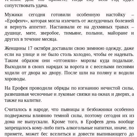
сопутствовать удача.
Мужики сегодня готовили особенную настойку –
«Ерофеич», которая могла излечить от желудочных болезней
и вернуть аппетит. Настаивали ее на духмяных травах –
душице, мяте, зверобое, тимьяне, полыни, майоране и
других в течение месяца.
Женщины 17 октября доставали свою зимнюю одежду, даже
если на улице и не было столь холодно, чтобы ее надевать.
Таким образом они «отгоняли» морозы куда подальше.
Выходили в своих нарядах за ворота и с веселыми песнями
ходили от двора ко двору. После шли на поляну и водили
хороводы.
На Ерофея проводили обряды по изгнанию нечистой силы,
развешивая чесночные и луковые связки на окнах и дверях, а
также на калитке.
Считалось в народе, что пьяницы и безбожники особенно
подвержены влиянию темной силы, поэтому сегодня их из
дома не выпускали. Кроме того, в Ерофеев день вообще
запрещалось кому-либо пить алкогольные напитки, иначе, по
примете, может бес вселиться и довести выпивающего до