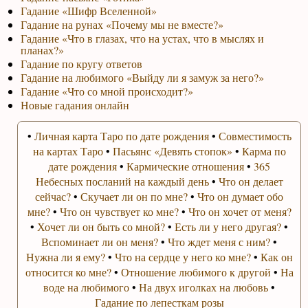
Гадание «Шифр Вселенной»
Гадание на рунах «Почему мы не вместе?»
Гадание «Что в глазах, что на устах, что в мыслях и
планах?»
Гадание по кругу ответов
Гадание на любимого «Выйду ли я замуж за него?»
Гадание «Что со мной происходит?»
Новые гадания онлайн
•
Личная карта Таро по дате рождения
•
Совместимость
на картах Таро
•
Пасьянс «Девять стопок»
•
Карма по
дате рождения
•
Кармические отношения
•
365
Небесных посланий на каждый день
•
Что он делает
сейчас?
•
Скучает ли он по мне?
•
Что он думает обо
мне?
•
Что он чувствует ко мне?
•
Что он хочет от меня?
•
Хочет ли он быть со мной?
•
Есть ли у него другая?
•
Вспоминает ли он меня?
•
Что ждет меня с ним?
•
Нужна ли я ему?
•
Что на сердце у него ко мне?
•
Как он
относится ко мне?
•
Отношение любимого к другой
•
На
воде на любимого
•
На двух иголках на любовь
•
Гадание по лепесткам розы