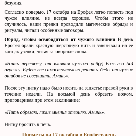
безумия.
Согласно поверью, 17 октября на Ерофея легко попасть под
чужое влияние, не всегда хорошее. Чтобы этого не
случилось, наши предки проводили магические обряды и
ритуалы, читали особенные заговоры.
Обряд, чтобы освободиться от чужого влияния
В день
Ерофея брали красную шерстяную нить и завязывали на ее
концах узелки, читая заговорные слова:
«Нить перевяжу, от влияния чужого раб(у) Божьего (ю)
огражу. Будет все самостоятельно решать, беды от чужих
ошибок не совершать. Аминь».
После эту нитку надо было носить на запястье правой руки в
течение недели. На восьмой день обрезать ножом,
приговаривая при этом заклинание:
«Нить обрезаю, лихие мнения отгоняю. Аминь».
Нитку бросить в печь.
Приметы на 17 октября в Ерофеев день