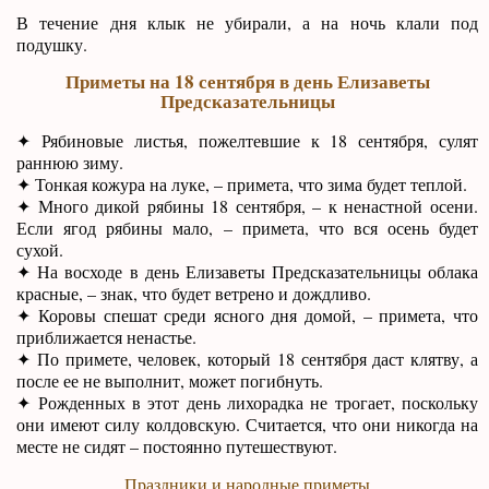
В течение дня клык не убирали, а на ночь клали под
подушку.
Приметы на 18 сентября в день Елизаветы
Предсказательницы
✦ Рябиновые листья, пожелтевшие к 18 сентября, сулят
раннюю зиму.
✦ Тонкая кожура на луке, – примета, что зима будет теплой.
✦ Много дикой рябины 18 сентября, – к ненастной осени.
Если ягод рябины мало, – примета, что вся осень будет
сухой.
✦ На восходе в день Елизаветы Предсказательницы облака
красные, – знак, что будет ветрено и дождливо.
✦ Коровы спешат среди ясного дня домой, – примета, что
приближается ненастье.
✦ По примете, человек, который 18 сентября даст клятву, а
после ее не выполнит, может погибнуть.
✦ Рожденных в этот день лихорадка не трогает, поскольку
они имеют силу колдовскую. Считается, что они никогда на
месте не сидят – постоянно путешествуют.
Праздники и народные приметы