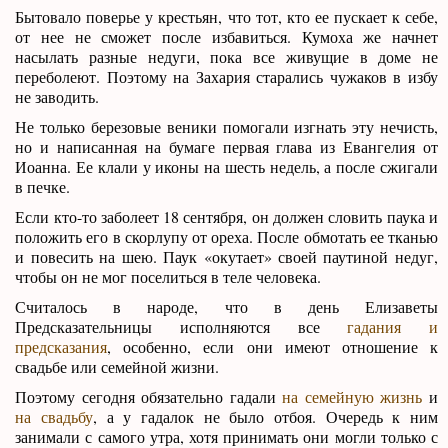
Бытовало поверье у крестьян, что тот, кто ее пускает к себе,
от нее не сможет после избавиться. Кумоха же начнет
насылать разные недуги, пока все живущие в доме не
переболеют. Поэтому на Захария старались чужаков в избу
не заводить.
Не только березовые веники помогали изгнать эту нечисть,
но и написанная на бумаге первая глава из Евангелия от
Иоанна. Ее клали у иконы на шесть недель, а после сжигали
в печке.
Если кто-то заболеет 18 сентября, он должен словить паука и
положить его в скорлупу от ореха. После обмотать ее тканью
и повесить на шею. Паук «окутает» своей паутиной недуг,
чтобы он не мог поселиться в теле человека.
Считалось в народе, что в день Елизаветы
Предсказательницы исполняются все
гадания и
предсказания
, особенно, если они имеют отношение к
свадьбе или семейной жизни.
Поэтому сегодня обязательно гадали
на семейную жизнь
и
на свадьбу
, а у гадалок не было отбоя. Очередь к ним
занимали с самого утра, хотя принимать они могли только с