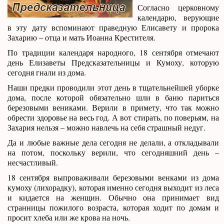
Согласно церковному
календарю, верующие
в эту дату вспоминают праведную Елисавету и пророка
Захарию – отца и мать Иоанна Крестителя.
По традиции календаря народного, 18 сентября отмечают
день Елизаветы Предсказательницы и Кумоху, которую
сегодня гнали из дома.
Наши предки проводили этот день в тщательнейшей уборке
дома, после которой обязательно шли в баню париться
березовыми вениками. Верили в примету, что так можно
обрести здоровье на весь год. А вот стирать, по поверьям, на
Захария нельзя – можно навлечь на себя страшный недуг.
Да и любые важные дела сегодня не делали, а откладывали
на потом, поскольку верили, что сегодняшний день –
несчастливый.
18 сентября выпроваживали березовыми венками из дома
кумоху (лихорадку), которая именно сегодня выходит из леса
и кидается на женщин. Обычно она принимает вид
странницы пожилого возраста, которая ходит по домам и
просит хлеба или же крова на ночь.