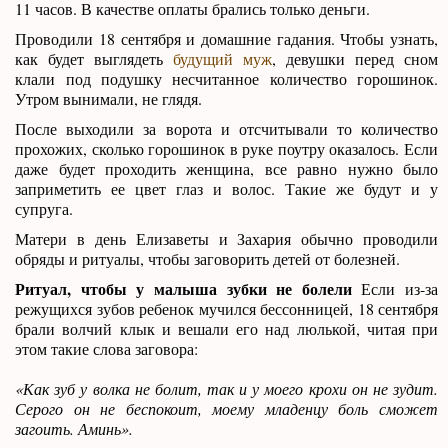
11 часов. В качестве оплаты брались только деньги.
Проводили 18 сентября и домашние гадания. Чтобы узнать,
как будет выглядеть
будущий муж
, девушки перед сном
клали под подушку несчитанное количество горошинок.
Утром вынимали, не глядя.
После выходили за ворота и отсчитывали то количество
прохожих, сколько горошинок в руке поутру оказалось. Если
даже будет проходить женщина, все равно нужно было
заприметить ее цвет глаз и волос. Такие же будут и у
супруга.
Матери в день Елизаветы и Захария обычно проводили
обряды и ритуалы, чтобы заговорить детей от болезней.
Ритуал, чтобы у малыша зубки не болели
Если из-за
режущихся зубов ребенок мучился бессонницей, 18 сентября
брали волчий клык и вешали его над люлькой, читая при
этом такие слова заговора:
«Как зуб у волка не болит, так и у моего крохи он не зудит.
Серого он не беспокоит, моему младенцу боль сможет
загоить. Аминь».