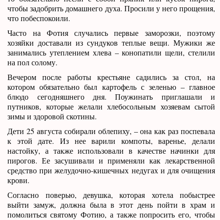
чтобы задобрить домашнего духа. Просили у него прощения,
что побеспокоили.
Часто на Фотия случались первые заморозки, поэтому
хозяйки доставали из сундуков теплые вещи. Мужики же
занимались утеплением хлева – конопатили щели, стелили
на пол солому.
Вечером после работы крестьяне садились за стол, на
котором обязательно был картофель с зеленью – главное
блюдо сегодняшнего дня. Поужинать приглашали и
путников, которые желали хлебосольным хозяевам сытой
зимы и здоровой скотины.
Дети 25 августа собирали облепиху, – она как раз поспевала
к этой дате. Из нее варили компоты, варенье, делали
настойку, а также использовали в качестве начинки для
пирогов. Ее засушивали и применяли как лекарственной
средство при желудочно-кишечных недугах и для очищения
крови.
Согласно поверью, девушка, которая хотела побыстрее
выйти замуж, должна была в этот день пойти в храм и
помолиться святому Фотию, а также попросить его, чтобы