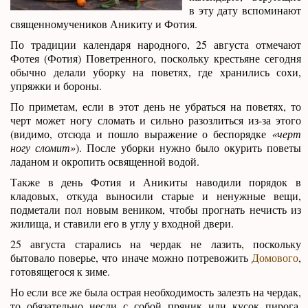
в эту дату вспоминают
священномучеников Аникиту и Фотия.
По традиции календаря народного, 25 августа отмечают
Фотея (Фотия) Поветренного, поскольку крестьяне сегодня
обычно делали уборку на поветях, где хранились сохи,
упряжки и бороны.
По приметам, если в этот день не убраться на поветях, то
черт может ногу сломать и сильно разозлиться из-за этого
(видимо, отсюда и пошло выражение о беспорядке
«черт
ногу сломит»
). После уборки нужно было окурить поветы
ладаном и окропить освященной водой.
Также в день Фотия и Аникиты наводили порядок в
кладовых, откуда выносили старые и ненужные вещи,
подметали пол новым веником, чтобы прогнать нечисть из
жилища, и ставили его в углу у входной двери.
25 августа старались на чердак не лазить, поскольку
бытовало поверье, что иначе можно потревожить
Домового
,
готовящегося к зиме.
Но если все же была острая необходимость залезть на чердак,
то обязательно несли с собой пряник или кусок пирога,