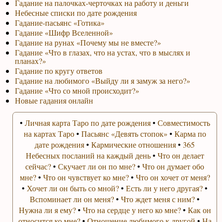
Гадание на палочках-черточках на работу и деньги
Небесные списки по дате рождения
Гадание-пасьянс «Готика»
Гадание «Шифр Вселенной»
Гадание на рунах «Почему мы не вместе?»
Гадание «Что в глазах, что на устах, что в мыслях и
планах?»
Гадание по кругу ответов
Гадание на любимого «Выйду ли я замуж за него?»
Гадание «Что со мной происходит?»
Новые гадания онлайн
•
Личная карта Таро по дате рождения
•
Совместимость
на картах Таро
•
Пасьянс «Девять стопок»
•
Карма по
дате рождения
•
Кармические отношения
•
365
Небесных посланий на каждый день
•
Что он делает
сейчас?
•
Скучает ли он по мне?
•
Что он думает обо
мне?
•
Что он чувствует ко мне?
•
Что он хочет от меня?
•
Хочет ли он быть со мной?
•
Есть ли у него другая?
•
Вспоминает ли он меня?
•
Что ждет меня с ним?
•
Нужна ли я ему?
•
Что на сердце у него ко мне?
•
Как он
относится ко мне?
•
Отношение любимого к другой
•
На