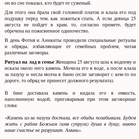
он во сне показал, кто будет ее суженый.
Для этого она брала свой головной платок и клала его под
подушку перед тем, как ложиться спать. А если девица 25
августа не пойдет в храм, то, согласно примете, будет
обречена на пожизненное одиночество.
В день Фотия и Аникиты проводили специальные ритуалы
и обряды, избавляющие от семейных проблем, читая
различные заговоры.
Ритуал на лад в семье
Женщина 25 августа шла к водоему и
искала около него камень. Мочила его в воде, а после клала
за пазуху и несла молча в баню (если заговорит с кем-то по
дороге, то обряд не принесет должного результата).
В бане доставала камень и кидала его в емкость,
наполненную водой, приговаривая при этом заговорные
слова:
«Камень из-за пазухи достала, все обиды позабывала. Будем
жить с рабом Божьим (имя супруга) душа в душу, никто
наше счастье не разрушит. Аминь».