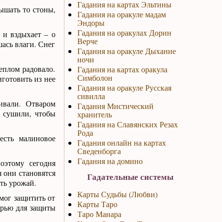
Гадания на картах Эльтины
ышать то стоны,
Гадания на оракуле мадам
Эндоры
Гадания на оракулах Дорин
 и вздыхает – о
Верче
шась влаги. Снег
Гадания на оракуле Дыхание
ночи
еплом радовало.
Гадания на картах оракула
Симболон
иготовить из нее
Гадания на оракуле Русская
сивилла
ивали. Отваром
Гадания Мистический
и сушили, чтобы
хранитель
Гадания на Славянских Резах
Рода
есть малиновое
Гадания онлайн на картах
Сведенборга
Гадания на домино
оэтому сегодня
я они становятся
Гадательные системы
ть урожай.
Карты Судьбы (Любви)
мог защитить от
Карты Таро
ерью для защиты
Таро Манара