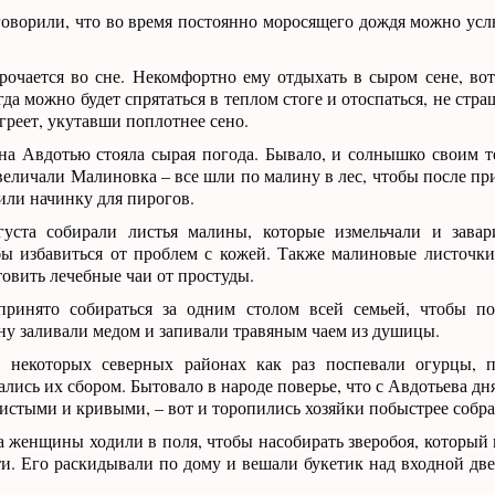
оворили, что во время постоянно моросящего дождя можно усл
рочается во сне. Некомфортно ему отдыхать в сыром сене, вот
гда можно будет спрятаться в теплом стоге и отоспаться, не стра
огреет, укутавши поплотнее сено.
на Авдотью стояла сырая погода. Бывало, и солнышко своим т
 величали Малиновка – все шли по малину в лес, чтобы после пр
или начинку для пирогов.
уста собирали листья малины, которые измельчали и завар
бы избавиться от проблем с кожей. Также малиновые листочк
товить лечебные чаи от простуды.
ринято собираться за одним столом всей семьей, чтобы по
ну заливали медом и запивали травяным чаем из душицы.
некоторых северных районах как раз поспевали огурцы, п
ись их сбором. Бытовало в народе поверье, что с Авдотьева дн
истыми и кривыми, – вот и торопились хозяйки побыстрее собра
а женщины ходили в поля, чтобы насобирать зверобоя, который 
и. Его раскидывали по дому и вешали букетик над входной дв