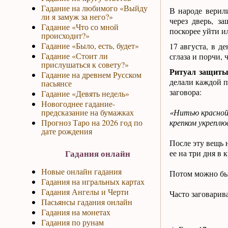
Гадание на любимого «Выйду
В народе верил
ли я замуж за него?»
через дверь, з
Гадание «Что со мной
поскорее уйти и
происходит?»
Гадание «Было, есть, будет»
17 августа, в д
Гадание «Стоит ли
сглаза и порчи,
прислушаться к совету?»
Ритуал защиты 
Гадание на древнем Русском
делали каждой п
пасьянсе
заговора:
Гадание «Девять недель»
Новогоднее гадание-
предсказание на бумажках
«Нитью красной 
Прогноз Таро на 2026 год по
крепком укреплюс
дате рождения
После эту вещь 
Гадания онлайн
ее на три дня в 
Новые онлайн гадания
Потом можно бы
Гадания на игральных картах
Гадания Ангелы и Черти
Часто заговарив
Пасьянсы гадания онлайн
Гадания на монетах
Гадания по рунам