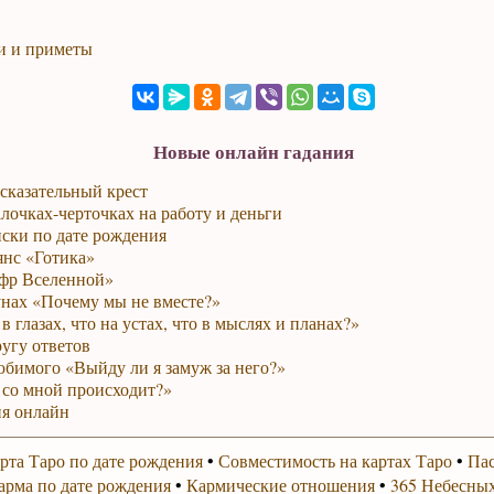
и и приметы
Новые онлайн гадания
сказательный крест
лочках-черточках на работу и деньги
ски по дате рождения
янс «Готика»
фр Вселенной»
унах «Почему мы не вместе?»
в глазах, что на устах, что в мыслях и планах?»
ругу ответов
юбимого «Выйду ли я замуж за него?»
 со мной происходит?»
я онлайн
рта Таро по дате рождения
•
Совместимость на картах Таро
•
Пас
арма по дате рождения
•
Кармические отношения
•
365 Небесных