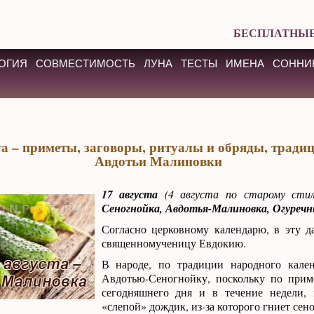
БЕСПЛАТНЫЕ
ОГИЯ
СОВМЕСТИМОСТЬ
ЛУНА
ТЕСТЫ
ИМЕНА
СОННИ
та – приметы, заговоры, ритуалы и обряды, традиц
Авдотьи Малиновки
17 августа
(4 августа по старому ст
Сеногнойка, Авдотья-Малиновка, Огуречн
Согласно церковному календарю, в эту д
священномученицу Евдокию.
В народе, по традиции народного кален
Авдотью-Сеногнойку, поскольку по приме
сегодняшнего дня и в течение недели, 
«слепой» дождик, из-за которого гниет сено