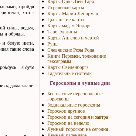
Карты Ошо Дзен Таро
мыслами, пройдя
Игральные карты
ервничал, хотел
Карты Марии Ленорман
Цыганские карты
Карты мадам Эндоры
ой силы, ведьм,
Таро Эльтины
ы и обряды.
Карты Ангелов и чертей
 и белую нити,
Руны
ивая такие слова
Славянские Резы Рода
Книга Перемен, толкование
гексаграмм
ойдусь – в духе
Карты Сведенборга
Гадательные системы
Гороскопы и лунные дни
ись, дома клали
Бесплатные персональные
гороскопы
Зодиакальные гороскопы
Гороскоп друидов
Гороскоп на сегодня и завтра
Гороскоп на неделю
Лунный гороскоп на сегодня
Лунный календарь