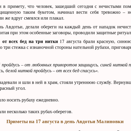
и в примету, что человек, зашедший сегодня с нечистыми по
ащищенную таким букетом, начинал вести себя тревожно – н
ли же вдруг смеялся или плакал.
ень Авдотьи, делали обереги на каждый день от нападок нечист
 читая при этом особенные заговоры, проводили защитные ритуал
от всех бед на три нитки
17 августа брали красную, синюю
о три стежка с изнаночной стороны нательной рубахи, приговар
пройдусь – от любовных приворотов защищусь, синей ниткой пр
ь, белой ниткой пройдусь – от всех бед спасусь».
надевали и шли в ней в храм, стояли утреннюю службу. Вернувш
красный угол.
ло носить рубаху ежедневно.
али несколько таких рубах-оберегов.
Приметы на 17 августа в день Авдотьи Малиновки