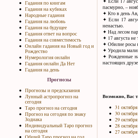
✦ Если 17 авгус
Гадания по книгам
пасмурно, – ноя
Гадания на кубиках
✦ Кто в день Ав
Народные гадания
✦ Если 17 авгу
Гадания на любовь
ненастью.
Гадания на будущее
✦ Над лесом пар
Гадания ответ на вопрос
✦ 17 августа не
Гадания на совместимость
✦ Обилие росы 
Онлайн гадания на Новый год и
✦ Уродила малина
Рождество
✦ Рожденные на
Нумерология онлайн
настоящих друзе
Гадания онлайн Да Нет
Гадания на день
Прогнозы
Прогнозы и предсказания
Возможно, Вас т
Лунный астропрогноз на
сегодня
31 октября
Таро прогноз на сегодня
30 октября
Прогноз на сегодня по знаку
Зодиака
29 октября
Индивидуальный Таро прогноз
28 октября
на сегодня
27 октября
Общий Таро прогноз на год