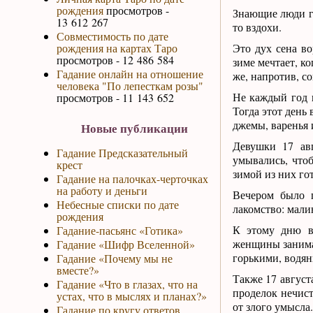
рождения
просмотров -
Знающие люди г
13 612 267
то вздохи.
Совместимость по дате
рождения на картах Таро
Это дух сена во
просмотров - 12 486 584
зиме мечтает, ко
Гадание онлайн на отношение
же, напротив, с
человека "По лепесткам розы"
Не каждый год 
просмотров - 11 143 652
Тогда этот день
джемы, варенья 
Новые публикации
Девушки 17 авг
Гадание Предсказательный
умывались, что
крест
зимой из них го
Гадание на палочках-черточках
на работу и деньги
Вечером было п
Небесные списки по дате
лакомство: мали
рождения
К этому дню в 
Гадание-пасьянс «Готика»
женщины занимал
Гадание «Шифр Вселенной»
горькими, водян
Гадание «Почему мы не
вместе?»
Также 17 август
Гадание «Что в глазах, что на
проделок нечист
устах, что в мыслях и планах?»
от злого умысла.
Гадание по кругу ответов