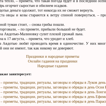
та тепло, – примета, что такая погода будет и в последний осе
брь огорчит сыростью и обилием осадков.
дотьи деньги одолжит, тот никогда их не сможет вернуть.
ста овцы и козы стараются к ветру спиной повернуться, – пр
ной туман стоит, – снова грибы пошли.
 торговали, – по примете, прибыли большой не будет.
на Авдотью-Малиновку сулит плохой урожай льна.
 к 17 августа, – примета, что уродит и хлеб.
 Авдотью любят проводить время в одиночестве. У них мног
й они не имеют, так как никому не доверяют.
Праздники и народные приметы
Онлайн гадания на праздники
Народные гадания
акже заинтересует:
 – приметы, традиции, ритуалы, заговоры и обряды в Луков день
 – приметы, традиции, ритуалы, заговоры и обряды в день Осия
 – приметы, традиции, ритуалы, заговоры и обряды в день Лонг
 – приметы, традиции, ритуалы, заговоры и обряды в день Ефим
 – приметы, традиции, ритуалы, заговоры и обряды в день Пара