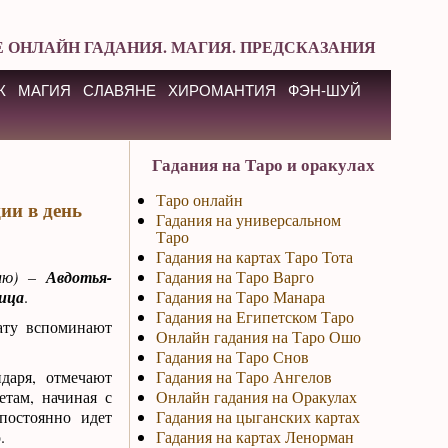
 ОНЛАЙН ГАДАНИЯ. МАГИЯ. ПРЕДСКАЗАНИЯ
К
МАГИЯ
СЛАВЯНЕ
ХИРОМАНТИЯ
ФЭН-ШУЙ
Гадания на Таро и оракулах
Таро онлайн
ии в день
Гадания на универсальном
Таро
Гадания на картах Таро Тота
илю) –
Авдотья-
Гадания на Таро Варго
ица
.
Гадания на Таро Манара
Гадания на Египетском Таро
ату вспоминают
Онлайн гадания на Таро Ошо
Гадания на Таро Снов
даря, отмечают
Гадания на Таро Ангелов
там, начиная с
Онлайн гадания на Оракулах
постоянно идет
Гадания на цыганских картах
.
Гадания на картах Ленорман