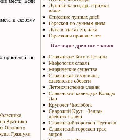
нний месяц. Если
Лунный календарь стрижки
волос
Описание лунных дней
имета к скорому
Гороскоп по лунным дням
Луна в знаках Зодиака
Гороскопы прошлых лет
Наследие древних славян
Славянские Боги и Богини
о приятелей, но
Мифология славян
Мифические существа
Славянская символика,
славянские обереги
Летоисчисление славян
Славянский календарь Коляды
Дар
Круголет Числобога
Сварожий Круг – Зодиак
 Колесника
древних славян
ина Вратника
Славянский гороскоп Чертогов
ия Осеннего
Славянский гороскоп трех
скевы Грязнухи
миров