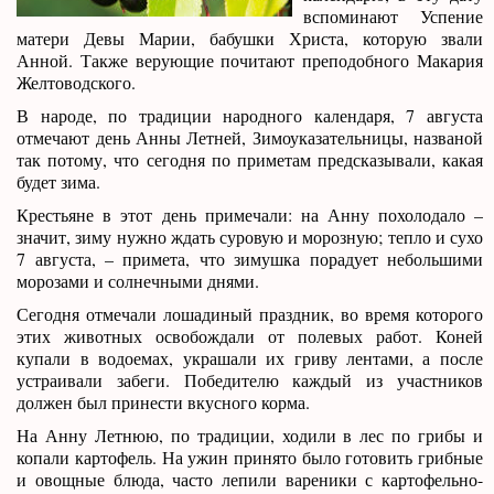
вспоминают Успение
матери Девы Марии, бабушки Христа, которую звали
Анной. Также верующие почитают преподобного Макария
Желтоводского.
В народе, по традиции народного календаря, 7 августа
отмечают день Анны Летней, Зимоуказательницы, названой
так потому, что сегодня по приметам предсказывали, какая
будет зима.
Крестьяне в этот день примечали: на Анну похолодало –
значит, зиму нужно ждать суровую и морозную; тепло и сухо
7 августа, – примета, что зимушка порадует небольшими
морозами и солнечными днями.
Сегодня отмечали лошадиный праздник, во время которого
этих животных освобождали от полевых работ. Коней
купали в водоемах, украшали их гриву лентами, а после
устраивали забеги. Победителю каждый из участников
должен был принести вкусного корма.
На Анну Летнюю, по традиции, ходили в лес по грибы и
копали картофель. На ужин принято было готовить грибные
и овощные блюда, часто лепили вареники с картофельно-