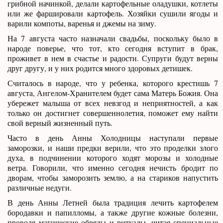
грибной начинкой, делали картофельные оладушки, котлеты
или же фаршировали картофель. Хозяйки сушили ягоды и
варили компоты, варенья и джемы на зиму.
На 7 августа часто назначали свадьбы, поскольку было в
народе поверье, что тот, кто сегодня вступит в брак,
проживет в нем в счастье и радости. Супруги будут верны
друг другу, и у них родится много здоровых детишек.
Считалось в народе, что у ребенка, которого крестишь 7
августа, Ангелом-Хранителем будет сама Матерь Божия. Она
убережет малыша от всех невзгод и неприятностей, а как
только он достигнет совершеннолетия, поможет ему найти
свой верный жизненный путь.
Часто в день Анны Холодницы наступали первые
заморозки, и наши предки верили, что это проделки злого
духа, в подчинении которого ходят морозы и холодные
ветра. Говорили, что именно сегодня нечисть бродит по
дворам, чтобы заморозить землю, а на стариков напустить
различные недуги.
В день Анны Летней была традиция лечить картофелем
бородавки и папилломы, а также другие кожные болезни,
проводя магические обряды и ритуалы, читая специальные