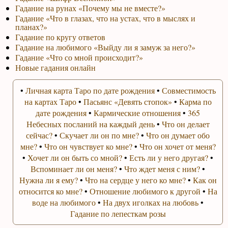
Гадание на рунах «Почему мы не вместе?»
Гадание «Что в глазах, что на устах, что в мыслях и
планах?»
Гадание по кругу ответов
Гадание на любимого «Выйду ли я замуж за него?»
Гадание «Что со мной происходит?»
Новые гадания онлайн
•
Личная карта Таро по дате рождения
•
Совместимость
на картах Таро
•
Пасьянс «Девять стопок»
•
Карма по
дате рождения
•
Кармические отношения
•
365
Небесных посланий на каждый день
•
Что он делает
сейчас?
•
Скучает ли он по мне?
•
Что он думает обо
мне?
•
Что он чувствует ко мне?
•
Что он хочет от меня?
•
Хочет ли он быть со мной?
•
Есть ли у него другая?
•
Вспоминает ли он меня?
•
Что ждет меня с ним?
•
Нужна ли я ему?
•
Что на сердце у него ко мне?
•
Как он
относится ко мне?
•
Отношение любимого к другой
•
На
воде на любимого
•
На двух иголках на любовь
•
Гадание по лепесткам розы