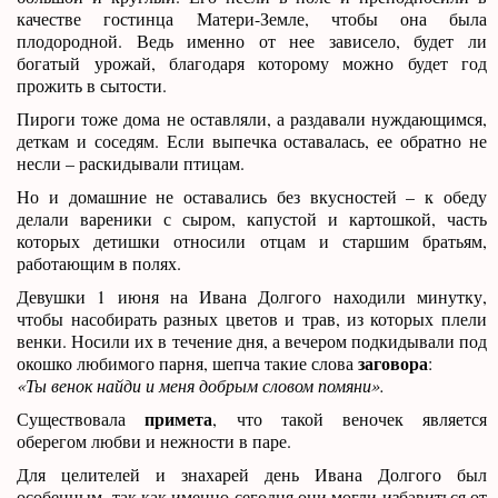
качестве гостинца Матери-Земле, чтобы она была
плодородной. Ведь именно от нее зависело, будет ли
богатый урожай, благодаря которому можно будет год
прожить в сытости.
Пироги тоже дома не оставляли, а раздавали нуждающимся,
деткам и соседям. Если выпечка оставалась, ее обратно не
несли – раскидывали птицам.
Но и домашние не оставались без вкусностей – к обеду
делали вареники с сыром, капустой и картошкой, часть
которых детишки относили отцам и старшим братьям,
работающим в полях.
Девушки 1 июня на Ивана Долгого находили минутку,
чтобы насобирать разных цветов и трав, из которых плели
венки. Носили их в течение дня, а вечером подкидывали под
заговора
окошко любимого парня, шепча такие слова
:
«Ты венок найди и меня добрым словом помяни».
примета
Существовала
, что такой веночек является
оберегом любви и нежности в паре.
Для целителей и знахарей день Ивана Долгого был
особенным, так как именно сегодня они могли избавиться от