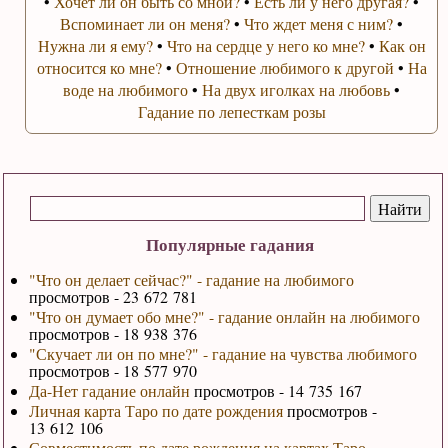
•
Хочет ли он быть со мной?
•
Есть ли у него другая?
•
Вспоминает ли он меня?
•
Что ждет меня с ним?
•
Нужна ли я ему?
•
Что на сердце у него ко мне?
•
Как он
относится ко мне?
•
Отношение любимого к другой
•
На
воде на любимого
•
На двух иголках на любовь
•
Гадание по лепесткам розы
Популярные гадания
"Что он делает сейчас?" - гадание на любимого
просмотров - 23 672 781
"Что он думает обо мне?" - гадание онлайн на любимого
просмотров - 18 938 376
"Скучает ли он по мне?" - гадание на чувства любимого
просмотров - 18 577 970
Да-Нет гадание онлайн
просмотров - 14 735 167
Личная карта Таро по дате рождения
просмотров -
13 612 106
Совместимость по дате рождения на картах Таро