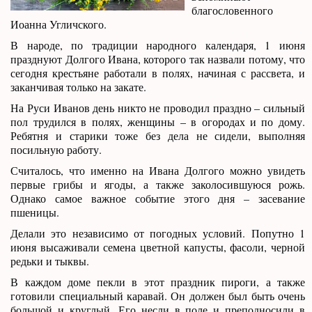
благословенного
Иоанна Угличского.
В народе, по традиции народного календаря, 1 июня
празднуют Долгого Ивана, которого так назвали потому, что
сегодня крестьяне работали в полях, начиная с рассвета, и
заканчивая только на закате.
На Руси Иванов день никто не проводил праздно – сильный
пол трудился в полях, женщины – в огородах и по дому.
Ребятня и старики тоже без дела не сидели, выполняя
посильную работу.
Считалось, что именно на Ивана Долгого можно увидеть
первые грибы и ягоды, а также заколосившуюся рожь.
Однако самое важное событие этого дня – засевание
пшеницы.
Делали это независимо от погодных условий. Попутно 1
июня высаживали семена цветной капусты, фасоли, черной
редьки и тыквы.
В каждом доме пекли в этот праздник пироги, а также
готовили специальный каравай. Он должен был быть очень
большой и круглый. Его несли в поле и преподносили в