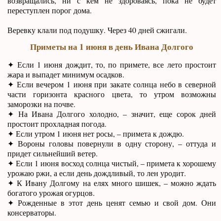
возвращались, ни с кем не здороваясь, пока не будет
переступлен порог дома.
Веревку клали под подушку. Через 40 дней сжигали.
Приметы на 1 июня в день Ивана Долгого
✦ Если 1 июня дождит, то, по примете, все лето простоит
жара и выпадет минимум осадков.
✦ Если вечером 1 июня при закате солнца небо в северной
части горизонта красного цвета, то утром возможны
заморозки на почве.
✦ На Ивана Долгого холодно, – значит, еще сорок дней
простоит прохладная погода.
✦ Если утром 1 июня нет росы, – примета к дождю.
✦ Вороны головы повернули в одну сторону, – оттуда и
придет сильнейший ветер.
✦ Если 1 июня восход солнца чистый, – примета к хорошему
урожаю ржи, а если день дождливый, то лен уродит.
✦ К Ивану Долгому на елях много шишек, – можно ждать
богатого урожая огурцов.
✦ Рожденные в этот день ценят семью и свой дом. Они
консерваторы.