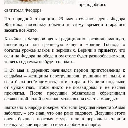
преподобного
святителя Феодора.
По народной традиции, 29 мая отмечают день Федора
Житника, поскольку обычно к этому времени старались
засеять все жито.
Хозяйки в Федоров день традиционно готовили манную,
пшеничную или гречневую кашу и молили Господа о
примету
богатом урожае злаков и зерновых. Верили в
, что
если на Федора на обеденном столе будет разнообразие каш,
то весь год семья не будет голодать.
К 29 мая в деревнях начинался период приготовления к
свадьбам – женщины перетрушивали рушники от пыли, а
если была необходимость, то и стирали. Сушили подальше
от чужих глаз, чтобы никто не позавидовал и не наслал
проклятья. После просушки обязательно сбрызгивали
освященной водой и читали молитвы на счастье молодых.
Бытовало в народе поверье, что если будущая невеста 29 мая
заболеет, – это знак, что она рано овдовеет. Девушки этого
очень боялись, поэтому с утра шли в церковь и ставили
свечку за свое здравие и своего любимого парня.