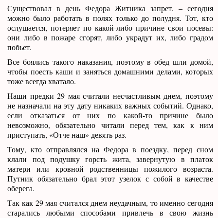
Существовал в день Федора Житника запрет, – сегодня
можно было работать в полях только до полудня. Тот, кто
ослушается, потеряет по какой-либо причине свои посевы:
они либо в пожаре сгорят, либо украдут их, либо градом
побьет.
Все боялись такого наказания, поэтому в обед шли домой,
чтобы поесть каши и заняться домашними делами, которых
тоже всегда хватало.
Наши предки 29 мая считали несчастливым днем, поэтому
не назначали на эту дату никаких важных событий. Однако,
если отказаться от них по какой-то причине было
невозможно, обязательно читали перед тем, как к ним
приступать, «Отче наш» девять раз.
Тому, кто отправлялся на Федора в поездку, перед сном
клали под подушку горсть жита, завернутую в платок
матери или кровной родственницы пожилого возраста.
Путник обязательно брал этот узелок с собой в качестве
оберега.
Так как 29 мая считался днем неудачным, то именно сегодня
старались любыми способами привлечь в свою жизнь