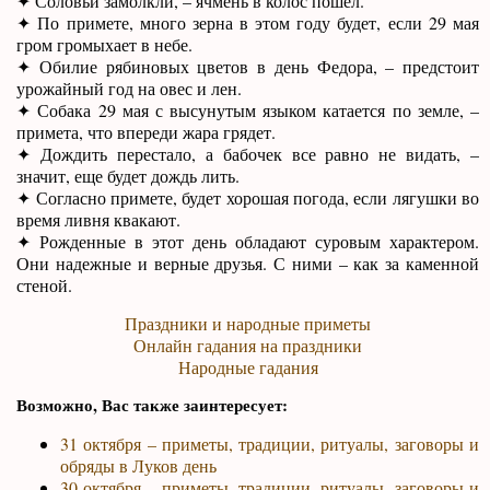
✦ Соловьи замолкли, – ячмень в колос пошел.
✦ По примете, много зерна в этом году будет, если 29 мая
гром громыхает в небе.
✦ Обилие рябиновых цветов в день Федора, – предстоит
урожайный год на овес и лен.
✦ Собака 29 мая с высунутым языком катается по земле, –
примета, что впереди жара грядет.
✦ Дождить перестало, а бабочек все равно не видать, –
значит, еще будет дождь лить.
✦ Согласно примете, будет хорошая погода, если лягушки во
время ливня квакают.
✦ Рожденные в этот день обладают суровым характером.
Они надежные и верные друзья. С ними – как за каменной
стеной.
Праздники и народные приметы
Онлайн гадания на праздники
Народные гадания
Возможно, Вас также заинтересует:
31 октября – приметы, традиции, ритуалы, заговоры и
обряды в Луков день
30 октября – приметы, традиции, ритуалы, заговоры и