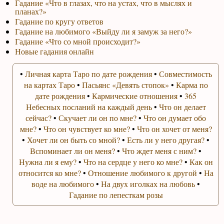
Гадание «Что в глазах, что на устах, что в мыслях и
планах?»
Гадание по кругу ответов
Гадание на любимого «Выйду ли я замуж за него?»
Гадание «Что со мной происходит?»
Новые гадания онлайн
•
Личная карта Таро по дате рождения
•
Совместимость
на картах Таро
•
Пасьянс «Девять стопок»
•
Карма по
дате рождения
•
Кармические отношения
•
365
Небесных посланий на каждый день
•
Что он делает
сейчас?
•
Скучает ли он по мне?
•
Что он думает обо
мне?
•
Что он чувствует ко мне?
•
Что он хочет от меня?
•
Хочет ли он быть со мной?
•
Есть ли у него другая?
•
Вспоминает ли он меня?
•
Что ждет меня с ним?
•
Нужна ли я ему?
•
Что на сердце у него ко мне?
•
Как он
относится ко мне?
•
Отношение любимого к другой
•
На
воде на любимого
•
На двух иголках на любовь
•
Гадание по лепесткам розы