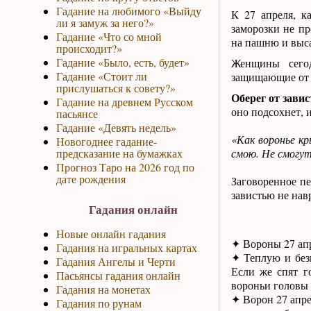
Гадание на любимого «Выйду
К 27 апреля, ка
ли я замуж за него?»
заморозки не пр
Гадание «Что со мной
на пашню и выса
происходит?»
Гадание «Было, есть, будет»
Женщины сегод
Гадание «Стоит ли
защищающие от з
прислушаться к совету?»
Оберег от завис
Гадание на древнем Русском
оно подсохнет, и
пасьянсе
Гадание «Девять недель»
«Как воронье к
Новогоднее гадание-
предсказание на бумажках
смою. Не смогут
Прогноз Таро на 2026 год по
дате рождения
Заговоренное п
завистью не нав
Гадания онлайн
Новые онлайн гадания
✦ Вороны 27 апре
Гадания на игральных картах
✦ Теплую и без
Гадания Ангелы и Черти
Если же спят г
Пасьянсы гадания онлайн
вороньи головы
Гадания на монетах
✦ Ворон 27 апре
Гадания по рунам