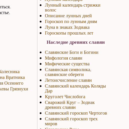
Лунный календарь стрижки
ться.
волос
стье.
Описание лунных дней
Гороскоп по лунным дням
Луна в знаках Зодиака
Гороскопы прошлых лет
Наследие древних славян
Славянские Боги и Богини
Мифология славян
Мифические существа
Славянская символика,
 Колесника
славянские обереги
ина Вратника
Летоисчисление славян
ия Осеннего
Славянский календарь Коляды
скевы Грязнухи
Дар
Круголет Числобога
Сварожий Круг – Зодиак
древних славян
Славянский гороскоп Чертогов
Славянский гороскоп трех
миров