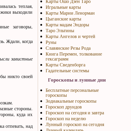
Карты Ошо Дзен Таро
ивалась теплая,
Игральные карты
Мужики выходили
Карты Марии Ленорман
Цыганские карты
Карты мадам Эндоры
ные заговоры,
Таро Эльтины
Карты Ангелов и чертей
зь. Ждали, когда
Руны
Славянские Резы Рода
Книга Перемен, толкование
мысли завистные
гексаграмм
Карты Сведенборга
Гадательные системы
обы никто своей
Гороскопы и лунные дни
Бесплатные персональные
гороскопы
Зодиакальные гороскопы
розкам.
Гороскоп друидов
разные стороны.
Гороскоп на сегодня и завтра
тороны, куда их
Гороскоп на неделю
Лунный гороскоп на сегодня
ка отпевать, над
Лунный календарь