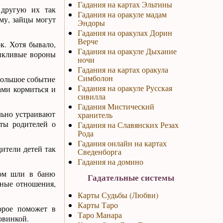
Гадания на картах Эльтины
 другую их так
Гадания на оракуле мадам
ому, зайцы могут
Эндоры
Гадания на оракулах Дорин
Верче
ок. Хотя бывало,
Гадания на оракуле Дыхание
рикливые вороны
ночи
Гадания на картах оракула
Симболон
 большое событие
Гадания на оракуле Русская
ами кормиться и
сивилла
Гадания Мистический
льно устраивают
хранитель
оты родителей о
Гадания на Славянских Резах
Рода
Гадания онлайн на картах
ители детей так
Сведенборга
Гадания на домино
ном шли в баню
Гадательные системы
йные отношения,
Карты Судьбы (Любви)
Карты Таро
орое поможет в
Таро Манара
овинкой.