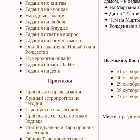
домом, – к бедам
Гадания по книгам
✦ На Мартына Ли
Гадания на кубиках
✦ Дятел 27 апрел
Народные гадания
✦ Чем на Мартын
Гадания на любовь
✦ Рожденные в э
Гадания на будущее
Гадания ответ на вопрос
Гадания на совместимость
Онлайн гадания на Новый год и
Рождество
Нумерология онлайн
Возможно, Вас т
Гадания онлайн Да Нет
Гадания на день
31 октября
30 октября
Прогнозы
29 октября
28 октября
Прогнозы и предсказания
27 октября
Лунный астропрогноз на
сегодня
Таро прогноз на сегодня
Прогноз на сегодня по знаку
Метки:
праздник
Зодиака
Индивидуальный Таро прогноз
на сегодня
Общий Таро прогноз на год