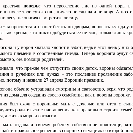
поверье
и крестьян
, что переселение лис из одной норы в
 они после трое суток спят, ничего не слыша и не видя. А поэт
по лесу, не опасаясь встретить лисицу.
ыжая проснется и начнет бегать по дворам, воровать кур да ут
са так крепко, что никто добудиться ее не мог, только лишь к
ь.
гона и у ворон хватало хлопот и забот, ведь в этот день у них
алого племени в собственные гнезда. Теперь воронята будут с
томство, без помощи родителей.
ивали, что прежде чем отпустить своих деток, вороны обязате
ания в ручейках или лужах – это последнее проявление заб
о, потому и назвали 27 апреля Вороний праздник.
гона обычно устраивали смотрины и сватовство, веря, что род
т из дома для создания своего семейства, как и вороны воронят.
ния был схож с вороньим: мать с дочерью или отец с сы
лучить родительские наставления, как правильно строить семе
я, а жить в мире и согласии.
 мать отдавали своему ребенку собственное полотенце, кот
найти правильное решение в спорных ситуациях со второй пол