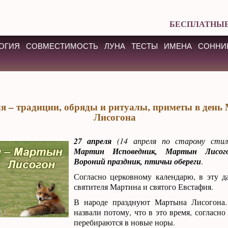
БЕСПЛАТНЫЕ
ОГИЯ
СОВМЕСТИМОСТЬ
ЛУНА
ТЕСТЫ
ИМЕНА
СОННИ
ля – традиции, обряды и ритуалы, приметы в ден
Лисогона
27 апреля
(14 апреля по старому сти
Мартин Исповедник, Мартын Лисого
Вороний праздник, птичьи обереги
.
Согласно церковному календарю, в эту д
святителя Мартина и святого Евстафия.
В народе празднуют Мартына Лисогона.
назвали потому, что в это время, согласн
перебираются в новые норы.