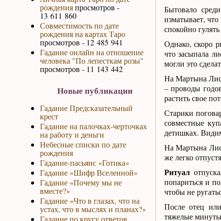
рождения
просмотров -
Бытовало сред
13 611 860
изматывает, что
Совместимость по дате
спокойно гулять 
рождения на картах Таро
просмотров - 12 485 941
Однако, скоро р
Гадание онлайн на отношение
что засыпала ли
человека "По лепесткам розы"
могли это сделат
просмотров - 11 143 442
На Мартына Лисо
– проводы годов
Новые публикации
растить свое по
Гадание Предсказательный
Старики поговар
крест
совместные куп
Гадание на палочках-черточках
детишках. Видим
на работу и деньги
Небесные списки по дате
На Мартына Лисо
рождения
же легко отпустя
Гадание-пасьянс «Готика»
Ритуал
отпуска
Гадание «Шифр Вселенной»
попариться и по
Гадание «Почему мы не
вместе?»
чтобы не ругатьс
Гадание «Что в глазах, что на
После отец или
устах, что в мыслях и планах?»
тяжелые минуты 
Гадание по кругу ответов