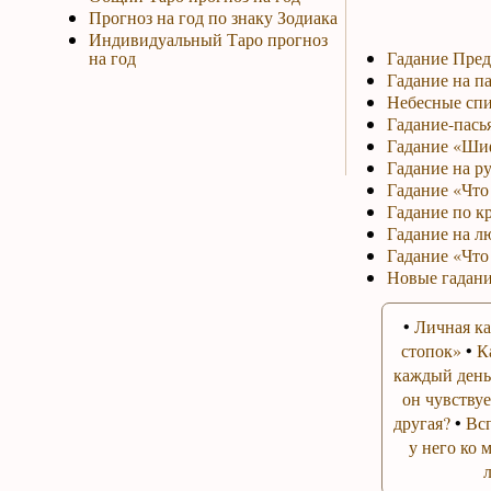
Прогноз на год по знаку Зодиака
Индивидуальный Таро прогноз
на год
Гадание Пред
Гадание на па
Небесные спи
Гадание-пась
Гадание «Ши
Гадание на р
Гадание «Что 
Гадание по к
Гадание на л
Гадание «Что
Новые гадани
•
Личная ка
стопок»
•
К
каждый день
он чувствуе
другая?
•
Вс
у него ко 