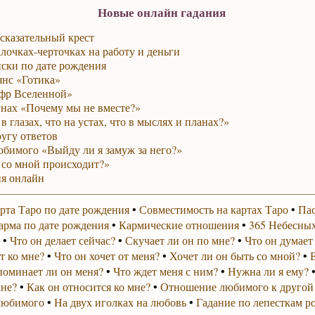
Новые онлайн гадания
сказательный крест
лочках-черточках на работу и деньги
ски по дате рождения
янс «Готика»
фр Вселенной»
унах «Почему мы не вместе?»
в глазах, что на устах, что в мыслях и планах?»
ругу ответов
юбимого «Выйду ли я замуж за него?»
 со мной происходит?»
я онлайн
рта Таро по дате рождения
•
Совместимость на картах Таро
•
Пас
арма по дате рождения
•
Кармические отношения
•
365 Небесных
•
Что он делает сейчас?
•
Скучает ли он по мне?
•
Что он думает
т ко мне?
•
Что он хочет от меня?
•
Хочет ли он быть со мной?
•
поминает ли он меня?
•
Что ждет меня с ним?
•
Нужна ли я ему?
мне?
•
Как он относится ко мне?
•
Отношение любимого к другой
любимого
•
На двух иголках на любовь
•
Гадание по лепесткам р