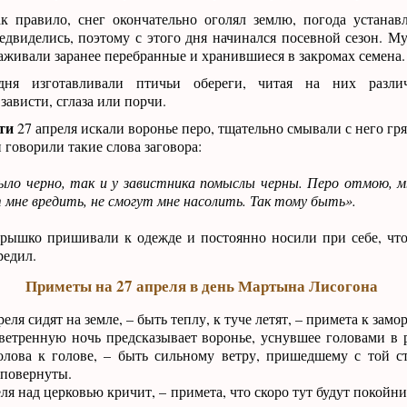
к правило, снег окончательно оголял землю, погода устанавл
едвиделись, поэтому с этого дня начинался посевной сезон. 
живали заранее перебранные и хранившиеся в закромах семена.
ня изготавливали птичьи обереги, читая на них различ
ависти, сглаза или порчи.
ти
27 апреля искали воронье перо, тщательно смывали с него гря
 говорили такие слова заговора:
рыло черно, так и у завистника помыслы черны. Перо отмою, 
 мне вредить, не смогут мне насолить. Так тому быть».
ерышко пришивали к одежде и постоянно носили при себе, чт
редил.
Приметы на 27 апреля в день Мартына Лисогона
ля сидят на земле, – быть теплу, к туче летят, – примета к замо
ветренную ночь предсказывает воронье, уснувшее головами в 
олова к голове, – быть сильному ветру, пришедшему с той с
 повернуты.
ля над церковью кричит, – примета, что скоро тут будут покойни