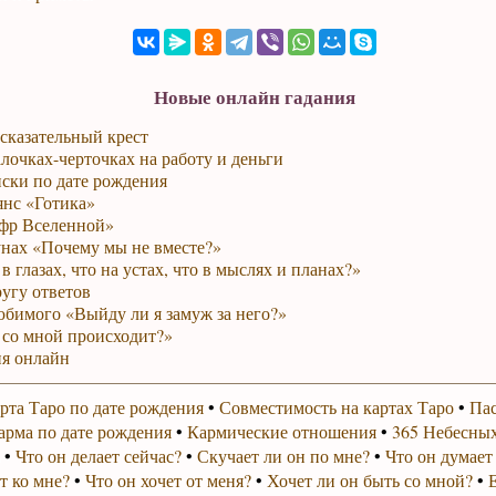
Новые онлайн гадания
сказательный крест
лочках-черточках на работу и деньги
ски по дате рождения
янс «Готика»
фр Вселенной»
унах «Почему мы не вместе?»
в глазах, что на устах, что в мыслях и планах?»
ругу ответов
юбимого «Выйду ли я замуж за него?»
 со мной происходит?»
я онлайн
рта Таро по дате рождения
•
Совместимость на картах Таро
•
Пас
арма по дате рождения
•
Кармические отношения
•
365 Небесных
•
Что он делает сейчас?
•
Скучает ли он по мне?
•
Что он думает
т ко мне?
•
Что он хочет от меня?
•
Хочет ли он быть со мной?
•