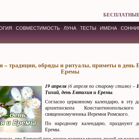
БЕСПЛАТНЫЕ
ОГИЯ
СОВМЕСТИМОСТЬ
ЛУНА
ТЕСТЫ
ИМЕНА
СОННИ
я – традиции, обряды и ритуалы, приметы в день 
Еремы
19 апреля
(6 апреля по старому стилю) –
Тихий, день Евтихия и Еремы
.
Согласно церковному календарю, в эту д
архиепископа Константинопольско
священномученика Иеремия Римского.
По народному календарю, празднуют д
Еремы.
генда, что Евтихий при жизни излечил многих людей от разных 