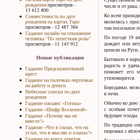
рождения
просмотров -
числе и от рака,
13 612 800
Ко всем приходи
Совместимость по дате
рождения на картах Таро
молились с прос
просмотров - 12 487 384
там посильное п
Гадание онлайн на отношение
По погоде 19 ап
человека "По лепесткам розы"
дождит или вет
просмотров - 11 143 912
ценили на Руси, 
Новые публикации
Бытовало в наро
радость и удач
Гадание Предсказательный
поможет: его 
крест
утихомирится.
Гадание на палочках-черточках
на работу и деньги
Бородавки, мозо
Небесные списки по дате
в печи.
рождения
Обычно ко дню Е
Гадание-пасьянс «Готика»
с особым почет
Гадание «Шифр Вселенной»
будущие плоды, 
Гадание «Почему мы не
вместе?»
По традиции сег
Гадание «Что в глазах, что на
пирожки с ябло
устах, что в мыслях и планах?»
Гадание по кругу ответов