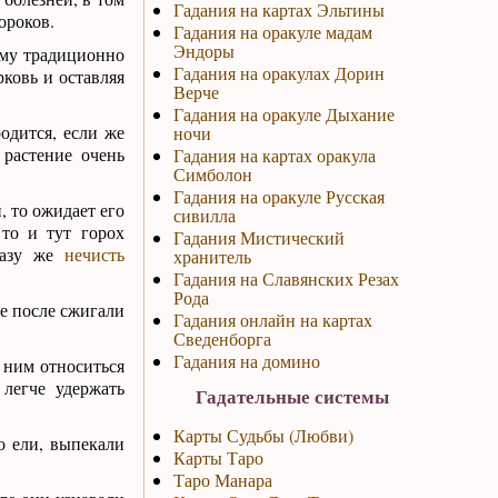
Гадания на картах Эльтины
ороков.
Гадания на оракуле мадам
Эндоры
ему традиционно
Гадания на оракулах Дорин
рковь и оставляя
Верче
Гадания на оракуле Дыхание
одится, если же
ночи
растение очень
Гадания на картах оракула
Симболон
Гадания на оракуле Русская
, то ожидает его
сивилла
 то и тут горох
Гадания Мистический
разу же
нечисть
хранитель
Гадания на Славянских Резах
Рода
е после сжигали
Гадания онлайн на картах
Сведенборга
Гадания на домино
 ним относиться
легче удержать
Гадательные системы
Карты Судьбы (Любви)
о ели, выпекали
Карты Таро
Таро Манара