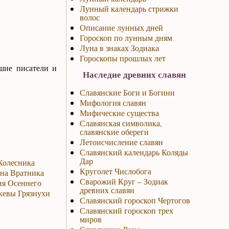
Лунный календарь стрижки
волос
Описание лунных дней
Гороскоп по лунным дням
Луна в знаках Зодиака
Гороскопы прошлых лет
шие писатели и
Наследие древних славян
Славянские Боги и Богини
Мифология славян
Мифические существа
Славянская символика,
славянские обереги
Летоисчисление славян
Славянский календарь Коляды
Дар
 Колесника
Круголет Числобога
ина Вратника
Сварожий Круг – Зодиак
ия Осеннего
древних славян
скевы Грязнухи
Славянский гороскоп Чертогов
Славянский гороскоп трех
миров