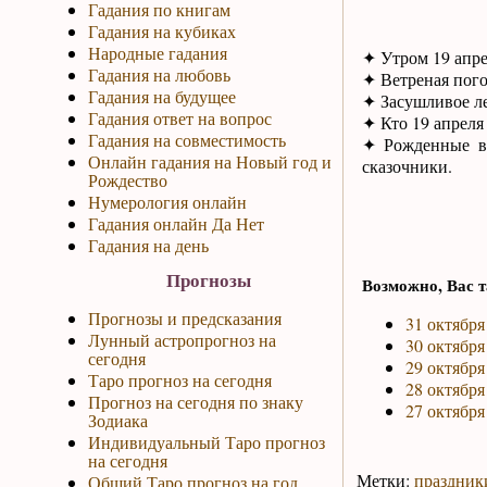
Гадания по книгам
Гадания на кубиках
Народные гадания
✦ Утром 19 апрел
Гадания на любовь
✦ Ветреная пого
Гадания на будущее
✦ Засушливое ле
Гадания ответ на вопрос
✦ Кто 19 апреля 
Гадания на совместимость
✦ Рожденные в 
Онлайн гадания на Новый год и
сказочники.
Рождество
Нумерология онлайн
Гадания онлайн Да Нет
Гадания на день
Прогнозы
Возможно, Вас т
Прогнозы и предсказания
31 октября
Лунный астропрогноз на
30 октября
сегодня
29 октября
Таро прогноз на сегодня
28 октября
Прогноз на сегодня по знаку
27 октября
Зодиака
Индивидуальный Таро прогноз
на сегодня
Метки:
праздник
Общий Таро прогноз на год