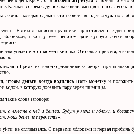
особенный ритуал
евушек в день Еремы был
, с помощью которо
ве. Каждая в своем саду искала яблоневый цвет и несла его к по
та девица, которая сделает это первой, выйдет замуж по любв
еля на Евтихия выносили рушники, приготовленные для прид
 яблонькой, прося у нее шепотом дать супруга дочке добр
бедного.
дерева упадет в этот момент веточка. Это была примета, что я
омочь.
Евтихия и Еремы на яблоню различные заговоры, притягивающи
ство.
я, чтобы деньги всегда водились
Взять монетку и положить 
ой водой, в которую добавить пару зерен пшеницы.
м такие слова заговора:
т, а вместе с ней и деньга. Будут у меня и яблоки, и богатс
т, моих денег не перечесть».
и уйти, не оглядываясь. С первыми яблоками и первая прибыль б