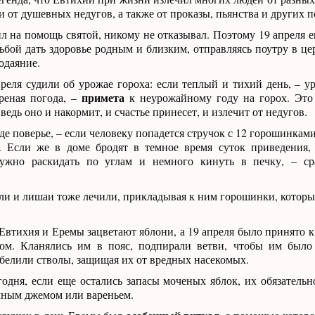
 и от душевных недугов, а также от проказы, пьянства и других п
л на помощь святой, никому не отказывал. Поэтому 19 апреля 
ьбой дать здоровье родным и близким, отправляясь поутру в це
одаяние.
реля судили об урожае гороха: если теплый и тихий день, – ур
примета
реная погода, –
к неурожайному году на горох. Это 
ведь оно и накормит, и счастье принесет, и излечит от недугов.
де поверье, – если человеку попадется стручок с 12 горошинками
а. Если же в доме бродят в темное время суток приведения,
нужно раскидать по углам и немного кинуть в печку, – с
ли и лишаи тоже лечили, прикладывая к ним горошинки, которы
втихия и Еремы зацветают яблони, а 19 апреля было принято к
ом. Кланялись им в пояс, подпирали ветви, чтобы им было 
белили стволы, защищая их от вредных насекомых.
одня, если еще остались запасы моченых яблок, их обязательн
чным джемом или вареньем.