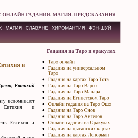
 ОНЛАЙН ГАДАНИЯ. МАГИЯ. ПРЕДСКАЗАНИЯ
К
МАГИЯ
СЛАВЯНЕ
ХИРОМАНТИЯ
ФЭН-ШУЙ
Гадания на Таро и оракулах
Таро онлайн
Евтихия и
Гадания на универсальном
Таро
Гадания на картах Таро Тота
Ерема, Евтихий
Гадания на Таро Варго
Гадания на Таро Манара
Гадания на Египетском Таро
ату вспоминают
Онлайн гадания на Таро Ошо
го Евтихия и
Гадания на Таро Снов
Гадания на Таро Ангелов
ень Евтихия и
Онлайн гадания на Оракулах
Гадания на цыганских картах
Гадания на картах Ленорман
болезней, в том