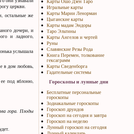
го они узнавали
Карты Ошо Дзен Таро
рогу церкви.
Игральные карты
Карты Марии Ленорман
и, остальные же
Цыганские карты
Карты мадам Эндоры
аного дочери, и
Таро Эльтины
ого и ладного,
Карты Ангелов и чертей
Руны
Славянские Резы Рода
блонька услышала
Книга Перемен, толкование
гексаграмм
е в дом любовь,
Карты Сведенборга
Гадательные системы
ее под яблоню,
Гороскопы и лунные дни
Бесплатные персональные
гороскопы
Зодиакальные гороскопы
Гороскоп друидов
тва гора. Плоды
Гороскоп на сегодня и завтра
Гороскоп на неделю
Лунный гороскоп на сегодня
удет.
Лунный календарь