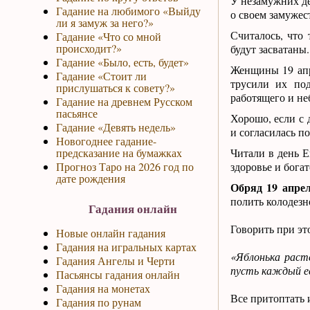
У незамужних д
Гадание на любимого «Выйду
о своем замужест
ли я замуж за него?»
Считалось, что 
Гадание «Что со мной
происходит?»
будут засватаны.
Гадание «Было, есть, будет»
Женщины 19 апр
Гадание «Стоит ли
трусили их под
прислушаться к совету?»
работящего и не
Гадание на древнем Русском
пасьянсе
Хорошо, если с 
Гадание «Девять недель»
и согласилась п
Новогоднее гадание-
предсказание на бумажках
Читали в день 
Прогноз Таро на 2026 год по
здоровье и богат
дате рождения
Обряд 19 апрел
полить колодезн
Гадания онлайн
Говорить при это
Новые онлайн гадания
Гадания на игральных картах
«Яблонька расте
Гадания Ангелы и Черти
пусть каждый ес
Пасьянсы гадания онлайн
Гадания на монетах
Все притоптать 
Гадания по рунам