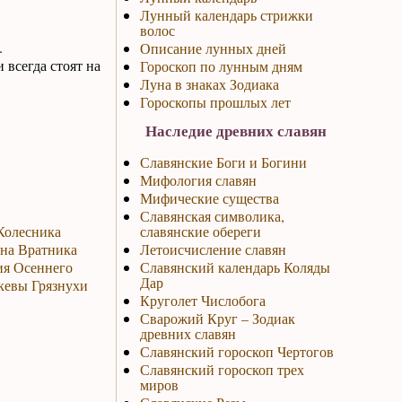
Лунный календарь стрижки
волос
.
Описание лунных дней
всегда стоят на
Гороскоп по лунным дням
Луна в знаках Зодиака
Гороскопы прошлых лет
Наследие древних славян
Славянские Боги и Богини
Мифология славян
Мифические существа
Славянская символика,
 Колесника
славянские обереги
ина Вратника
Летоисчисление славян
ия Осеннего
Славянский календарь Коляды
Дар
скевы Грязнухи
Круголет Числобога
Сварожий Круг – Зодиак
древних славян
Славянский гороскоп Чертогов
Славянский гороскоп трех
миров