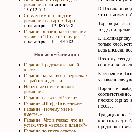
рождения
просмотров -
В Поликарпов д
13 612 514
что он может из
Совместимость по дате
рождения на картах Таро
Торговцы 15 ап
просмотров - 12 486 948
тогда, по приме
Гадание онлайн на отношение
человека "По лепесткам розы"
К Поликарпову 
просмотров - 11 143 782
только хлеб, ко
ведь впереди вес
Новые публикации
Поэтому сегодн
Гадание Предсказательный
своими наливоч
крест
Крестьяне в Тит
Гадание на палочках-черточках
узнавали следу
на работу и деньги
Небесные списки по дате
Порой, в амба
рождения
соответственно
Гадание-пасьянс «Готика»
плохих зернах 
Гадание «Шифр Вселенной»
посеву.
Гадание «Почему мы не
вместе?»
Традиционно, 1
Гадание «Что в глазах, что на
кричать над изб
устах, что в мыслях и планах?»
продовольствия.
Гадание по кругу ответов