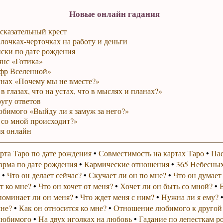
Новые онлайн гадания
сказательный крест
лочках-черточках на работу и деньги
ски по дате рождения
янс «Готика»
фр Вселенной»
унах «Почему мы не вместе?»
в глазах, что на устах, что в мыслях и планах?»
ругу ответов
юбимого «Выйду ли я замуж за него?»
 со мной происходит?»
я онлайн
рта Таро по дате рождения
•
Совместимость на картах Таро
•
Пас
арма по дате рождения
•
Кармические отношения
•
365 Небесных
•
Что он делает сейчас?
•
Скучает ли он по мне?
•
Что он думает
т ко мне?
•
Что он хочет от меня?
•
Хочет ли он быть со мной?
•
поминает ли он меня?
•
Что ждет меня с ним?
•
Нужна ли я ему?
мне?
•
Как он относится ко мне?
•
Отношение любимого к другой
любимого
•
На двух иголках на любовь
•
Гадание по лепесткам р