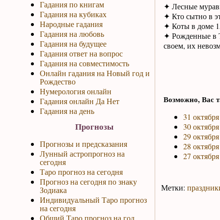
Гадания по книгам
✦ Лесные муравь
Гадания на кубиках
✦ Кто сытно в эт
Народные гадания
✦ Коты в доме 15
Гадания на любовь
✦ Рожденные в Т
Гадания на будущее
своем, их невоз
Гадания ответ на вопрос
Гадания на совместимость
Онлайн гадания на Новый год и
Рождество
Нумерология онлайн
Возможно, Вас т
Гадания онлайн Да Нет
Гадания на день
31 октября
Прогнозы
30 октября
29 октября
Прогнозы и предсказания
28 октября
Лунный астропрогноз на
27 октября
сегодня
Таро прогноз на сегодня
Прогноз на сегодня по знаку
Метки:
праздник
Зодиака
Индивидуальный Таро прогноз
на сегодня
Общий Таро прогноз на год