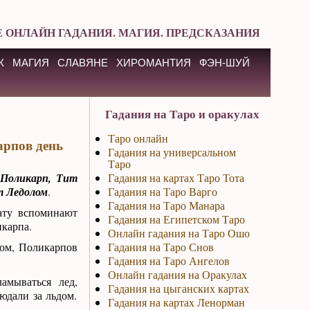
 ОНЛАЙН ГАДАНИЯ. МАГИЯ. ПРЕДСКАЗАНИЯ
К
МАГИЯ
СЛАВЯНЕ
ХИРОМАНТИЯ
ФЭН-ШУЙ
Гадания на Таро и оракулах
Таро онлайн
арпов день
Гадания на универсальном
Таро
–
Поликарп, Тит
Гадания на картах Таро Тота
т Ледолом
.
Гадания на Таро Варго
Гадания на Таро Манара
ату вспоминают
Гадания на Египетском Таро
карпа.
Онлайн гадания на Таро Ошо
ом, Поликарпов
Гадания на Таро Снов
Гадания на Таро Ангелов
Онлайн гадания на Оракулах
амываться лед,
Гадания на цыганских картах
юдали за льдом.
Гадания на картах Ленорман