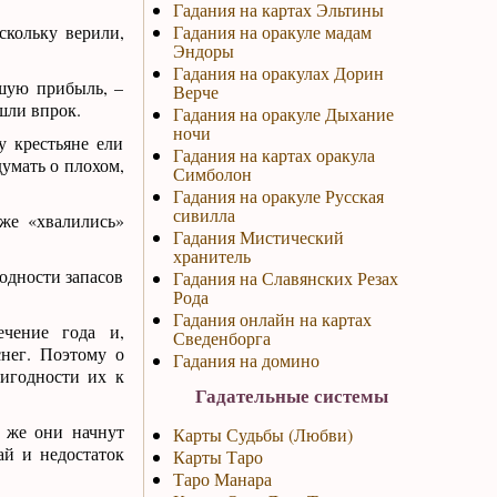
Гадания на картах Эльтины
скольку верили,
Гадания на оракуле мадам
Эндоры
Гадания на оракулах Дорин
ьшую прибыль, –
Верче
шли впрок.
Гадания на оракуле Дыхание
ночи
у крестьяне ели
Гадания на картах оракула
думать о плохом,
Симболон
Гадания на оракуле Русская
сивилла
кже «хвалились»
Гадания Мистический
хранитель
годности запасов
Гадания на Славянских Резах
Рода
Гадания онлайн на картах
чение года и,
Сведенборга
снег. Поэтому о
Гадания на домино
ригодности их к
Гадательные системы
и же они начнут
Карты Судьбы (Любви)
ай и недостаток
Карты Таро
Таро Манара