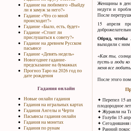
Женщины в день
Гадание на любимого «Выйду
недуги и пробл
ли я замуж за него?»
После перетруш
Гадание «Что со мной
происходит?»
15 апреля пр
Гадание «Было, есть, будет»
доброжелательн
Гадание «Стоит ли
прислушаться к совету?»
Обряд, чтобы
Гадание на древнем Русском
выходили с ним 
пасьянсе
Гадание «Девять недель»
«Как ты, солнце
Новогоднее гадание-
пусть и люди ко
предсказание на бумажках
меня все любить
Прогноз Таро на 2026 год по
дате рождения
После этого пом
Гадания онлайн
Пр
Новые онлайн гадания
✦ Перепел 15 ап
Гадания на игральных картах
плодородное лет
Гадания Ангелы и Черти
✦ Журавли на Ти
Пасьянсы гадания онлайн
✦ Голуби 15 апре
Гадания на монетах
✦ Сегодняшняя п
Гадания по рунам
✦ Ранний покос 