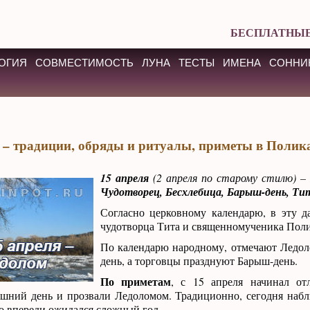
БЕСПЛАТНЫЕ
ОГИЯ
СОВМЕСТИМОСТЬ
ЛУНА
ТЕСТЫ
ИМЕНА
СОННИ
 – традиции, обряды и ритуалы, приметы в Полик
15 апреля
(2 апреля по старому стилю) 
Чудотворец, Бесхлебица, Барыш-день, Ти
Согласно церковному календарю, в эту д
чудотворца Тита и священномученика Поли
По календарю народному, отмечают Ледол
день, а торговцы празднуют Барыш-день.
По приметам
, с 15 апреля начинал отл
яшний день и прозвали Ледоломом. Традиционно, сегодня набл
то впереди ожидался сложный год.