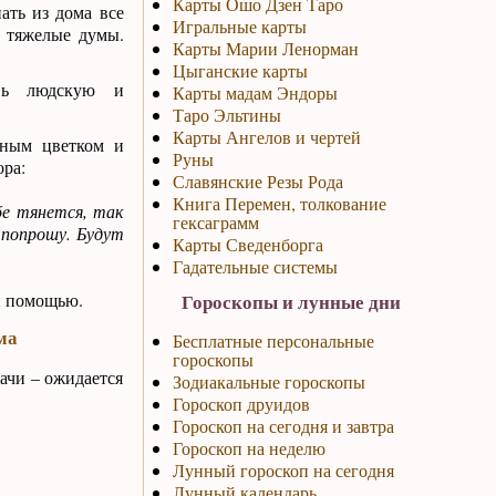
Карты Ошо Дзен Таро
ать из дома все
Игральные карты
я тяжелые думы.
Карты Марии Ленорман
Цыганские карты
вь людскую и
Карты мадам Эндоры
Таро Эльтины
Карты Ангелов и чертей
тным цветком и
Руны
ора:
Славянские Резы Рода
Книга Перемен, толкование
бе тянется, так
гексаграмм
 попрошу. Будут
Карты Сведенборга
Гадательные системы
й помощью.
Гороскопы и лунные дни
ма
Бесплатные персональные
гороскопы
гачи – ожидается
Зодиакальные гороскопы
Гороскоп друидов
Гороскоп на сегодня и завтра
Гороскоп на неделю
Лунный гороскоп на сегодня
Лунный календарь