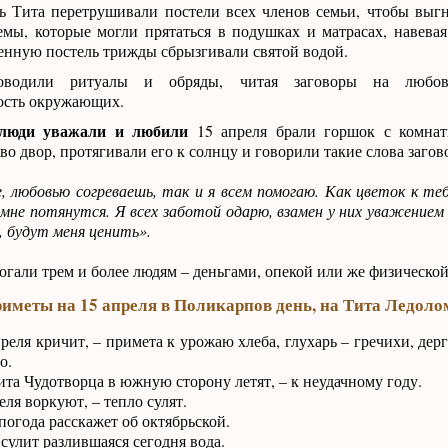
 Тита перетрушивали постели всех членов семьи, чтобы выгн
емы, которые могли прятаться в подушках и матрасах, навева
енную постель трижды сбрызгивали святой водой.
оводили ритуалы и обряды, читая заговоры на любо
ость окружающих.
 люди уважали и любили
15 апреля брали горшок с комна
во двор, протягивали его к солнцу и говорили такие слова загов
, любовью согреваешь, так и я всем помогаю. Как цветок к те
 мне потянутся. Я всех заботой одарю, взамен у них уважением
, будут меня ценить».
огали трем и более людям – деньгами, опекой или же физическо
иметы на 15 апреля в Поликарпов день, на Тита Ледоло
реля кричит, – примета к урожаю хлеба, глухарь – гречихи, дер
о.
та Чудотворца в южную сторону летят, – к неудачному году.
ля воркуют, – тепло сулят.
огода расскажет об октябрьской.
сулит разлившаяся сегодня вода.