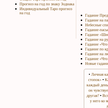
Прогноз на год по знаку Зодиака
Индивидуальный Таро прогноз
на год
Гадание Пред
Гадание на па
Небесные спи
Гадание-пась
Гадание «Ши
Гадание на р
Гадание «Что 
Гадание по к
Гадание на л
Гадание «Что
Новые гадани
•
Личная ка
стопок»
•
К
каждый день
он чувствуе
другая?
•
Вс
у него ко 