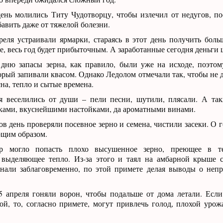
ень молились Титу Чудотворцу, чтобы излечил от недугов, по
бавить даже от тяжелой болезни.
реля устраивали ярмарки, стараясь в этот день получить бол
те, весь год будет прибыточным. А заработанные сегодня деньги 
дню запасы зерна, как правило, были уже на исходе, поэтом
торый запивали квасом. Однако Ледолом отмечали так, чтобы не 
на, тепло и сытые времена.
я веселились от души – пели песни, шутили, плясали. А та
ками, вкуснейшими настойками, да ароматными винами.
ов день проверяли посевное зерно и семена, чистили засеки. О 
ющим образом.
р могло попасть плохо высушенное зерно, преющее в те
, выделяющее тепло. Из-за этого и таял на амбарной крыше 
знали заблаговременно, по этой примете делая выводы о неп
5 апреля гоняли ворон, чтобы подальше от дома летали. Есл
ой, то, согласно примете, могут привлечь голод, плохой урож