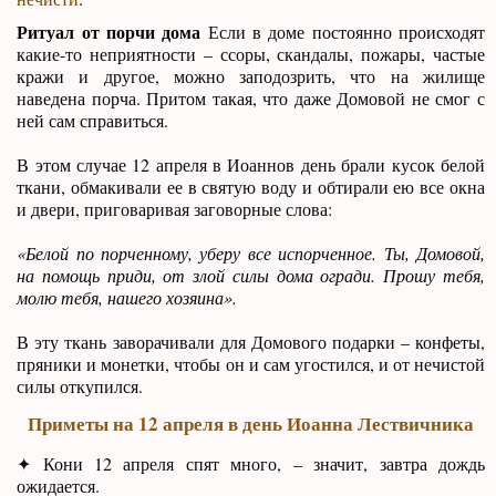
Ритуал от порчи дома
Если в доме постоянно происходят
какие-то неприятности – ссоры, скандалы, пожары, частые
кражи и другое, можно заподозрить, что на жилище
наведена порча. Притом такая, что даже Домовой не смог с
ней сам справиться.
В этом случае 12 апреля в Иоаннов день брали кусок белой
ткани, обмакивали ее в святую воду и обтирали ею все окна
и двери, приговаривая заговорные слова:
«Белой по порченному, уберу все испорченное. Ты, Домовой,
на помощь приди, от злой силы дома огради. Прошу тебя,
молю тебя, нашего хозяина».
В эту ткань заворачивали для Домового подарки – конфеты,
пряники и монетки, чтобы он и сам угостился, и от нечистой
силы откупился.
Приметы на 12 апреля в день Иоанна Лествичника
✦ Кони 12 апреля спят много, – значит, завтра дождь
ожидается.