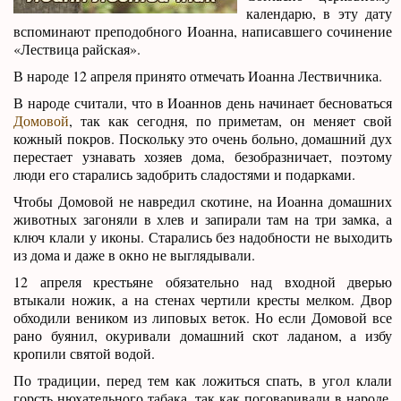
календарю, в эту дату
вспоминают преподобного Иоанна, написавшего сочинение
«Лествица райская».
В народе 12 апреля принято отмечать Иоанна Лествичника.
В народе считали, что в Иоаннов день начинает бесноваться
Домовой
, так как сегодня, по приметам, он меняет свой
кожный покров. Поскольку это очень больно, домашний дух
перестает узнавать хозяев дома, безобразничает, поэтому
люди его старались задобрить сладостями и подарками.
Чтобы Домовой не навредил скотине, на Иоанна домашних
животных загоняли в хлев и запирали там на три замка, а
ключ клали у иконы. Старались без надобности не выходить
из дома и даже в окно не выглядывали.
12 апреля крестьяне обязательно над входной дверью
втыкали ножик, а на стенах чертили кресты мелком. Двор
обходили веником из липовых веток. Но если Домовой все
рано буянил, окуривали домашний скот ладаном, а избу
кропили святой водой.
По традиции, перед тем как ложиться спать, в угол клали
горсть нюхательного табака, так как поговаривали в народе,