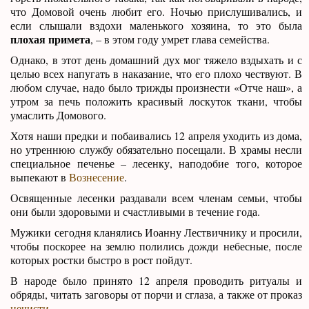
что Домовой очень любит его. Ночью прислушивались, и
если слышали вздохи маленького хозяина, то это была
плохая примета
, – в этом году умрет глава семейства.
Однако, в этот день домашний дух мог тяжело вздыхать и с
целью всех напугать в наказание, что его плохо чествуют. В
любом случае, надо было трижды произнести «Отче наш», а
утром за печь положить красивый лоскуток ткани, чтобы
умаслить Домового.
Хотя наши предки и побаивались 12 апреля уходить из дома,
но утреннюю службу обязательно посещали. В храмы несли
специальное печенье – лесенку, наподобие того, которое
выпекают в
Вознесение
.
Освященные лесенки раздавали всем членам семьи, чтобы
они были здоровыми и счастливыми в течение года.
Мужики сегодня кланялись Иоанну Лествичнику и просили,
чтобы поскорее на землю полились дожди небесные, после
которых ростки быстро в рост пойдут.
В народе было принято 12 апреля проводить ритуалы и
обряды, читать заговоры от порчи и сглаза, а также от проказ
нечисти
.