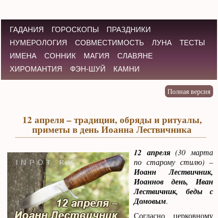
ГАДАНИЯ
ГОРОСКОПЫ
ПРАЗДНИКИ
НУМЕРОЛОГИЯ
СОВМЕСТИМОСТЬ
ЛУНА
ТЕСТЫ
ИМЕНА
СОННИК
МАГИЯ
СЛАВЯНЕ
ХИРОМАНТИЯ
ФЭН-ШУЙ
КАМНИ
12 апреля – традиции, обряды и ритуалы,
приметы в день Иоанна Лествичника
12 апреля
(30 марта
по старому стилю) –
Иоанн Лествичник,
Иоаннов день, Иван
Лествичник, беды с
Домовым
.
Согласно церковному