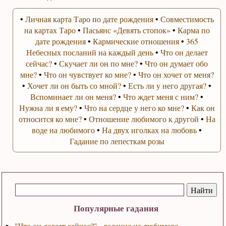
•
Личная карта Таро по дате рождения
•
Совместимость
на картах Таро
•
Пасьянс «Девять стопок»
•
Карма по
дате рождения
•
Кармические отношения
•
365
Небесных посланий на каждый день
•
Что он делает
сейчас?
•
Скучает ли он по мне?
•
Что он думает обо
мне?
•
Что он чувствует ко мне?
•
Что он хочет от меня?
•
Хочет ли он быть со мной?
•
Есть ли у него другая?
•
Вспоминает ли он меня?
•
Что ждет меня с ним?
•
Нужна ли я ему?
•
Что на сердце у него ко мне?
•
Как он
относится ко мне?
•
Отношение любимого к другой
•
На
воде на любимого
•
На двух иголках на любовь
•
Гадание по лепесткам розы
Популярные гадания
"Что он делает сейчас?" - гадание на любимого