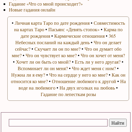
Гадание «Что со мной происходит?»
Новые гадания онлайн
•
Личная карта Таро по дате рождения
•
Совместимость
на картах Таро
•
Пасьянс «Девять стопок»
•
Карма по
дате рождения
•
Кармические отношения
•
365
Небесных посланий на каждый день
•
Что он делает
сейчас?
•
Скучает ли он по мне?
•
Что он думает обо
мне?
•
Что он чувствует ко мне?
•
Что он хочет от меня?
•
Хочет ли он быть со мной?
•
Есть ли у него другая?
•
Вспоминает ли он меня?
•
Что ждет меня с ним?
•
Нужна ли я ему?
•
Что на сердце у него ко мне?
•
Как он
относится ко мне?
•
Отношение любимого к другой
•
На
воде на любимого
•
На двух иголках на любовь
•
Гадание по лепесткам розы