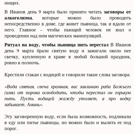
нищих.
заговоры от
В Иванов день 9 марта было принято читать
алкоголизма
, которые можно было проводить
непосредственно в доме, где живет пьяница, так и вдали от
него. Главное – чтобы пьющий человек не знал о
проведении над ним магических манипуляций.
Ритуал на воду, чтобы пьяница пить перестал
В Иванов
день 9 марта брали святую воду и зажигали около нее
свечку, купленную в храме в любой большой праздник,
ровно в полночь.
Крестили стакан с водицей и говорили такие слова заговора:
«Вода святая, свеча храмная, вас заклинаю раба Божьего
(имя) от порока освободить, чтобы перестал он горькую
пить. Пусть водицей жажду утоляет, а про водку
забывает. Аминь».
Эту заговоренную воду, если была возможность, подливали
в еду или питье пьяницы, но можно было и вылить ее под
порог.