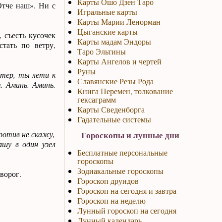
Карты Ошо Дзен Таро
Отче наш». Ни с
Игральные карты
Карты Марии Ленорман
Цыганские карты
 съесть кусочек
Карты мадам Эндоры
тать по ветру,
Таро Эльтины
Карты Ангелов и чертей
Руны
етер, ты лети к
Славянские Резы Рода
. Аминь. Аминь.
Книга Перемен, толкование
гексаграмм
Карты Сведенборга
Гадательные системы
против не скажу,
Гороскопы и лунные дни
ашу в один узел
Бесплатные персональные
гороскопы
Зодиакальные гороскопы
ворог.
Гороскоп друидов
Гороскоп на сегодня и завтра
Гороскоп на неделю
Лунный гороскоп на сегодня
Лунный календарь