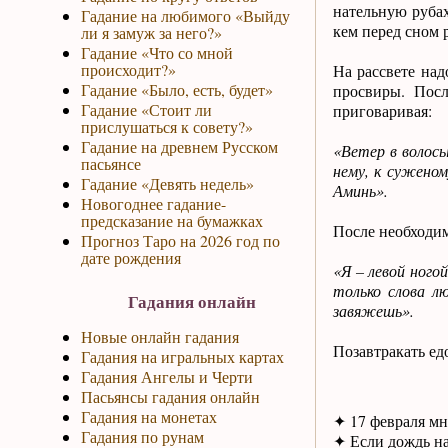
нательную рубах
Гадание на любимого «Выйду
кем перед сном р
ли я замуж за него?»
Гадание «Что со мной
происходит?»
На рассвете над
Гадание «Было, есть, будет»
просвиры. Посл
Гадание «Стоит ли
приговаривая:
прислушаться к совету?»
Гадание на древнем Русском
«Ветер в волос
пасьянсе
нему, к суженом
Гадание «Девять недель»
Аминь».
Новогоднее гадание-
предсказание на бумажках
После необходим
Прогноз Таро на 2026 год по
дате рождения
«Я – левой ного
только слова л
Гадания онлайн
завяжешь».
Новые онлайн гадания
Позавтракать ед
Гадания на игральных картах
Гадания Ангелы и Черти
Пасьянсы гадания онлайн
Гадания на монетах
✦ 17 февраля мн
Гадания по рунам
✦ Если дождь на