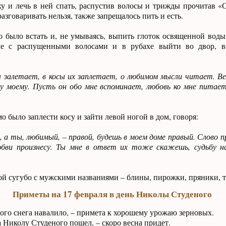
у и лечь в ней спать, распустив волосы и трижды прочитав «
азговаривать нельзя, также запрещалось пить и есть.
о было встать и, не умываясь, выпить глоток освященной воды,
е с распущенными волосами и в рубахе выйти во двор, вс
ы залетает, в косы их заплетает, о любимом мысли читает. В
у моему. Пусть он обо мне вспоминает, любовь ко мне питает
о было заплести косу и зайти левой ногой в дом, говоря:
й, а ты, любимый, – правой, будешь в моем доме правый. Слово 
юбви произнесу. Ты мне в ответ их тоже скажешь, судьбу н
ой сугубо с мужскими названиями – блины, пирожки, пряники, т
Приметы на 17 февраля в день Николы Студеного
ого снега навалило, – примета к хорошему урожаю зерновых.
 Николу Студеного пошел, – скоро весна придет.