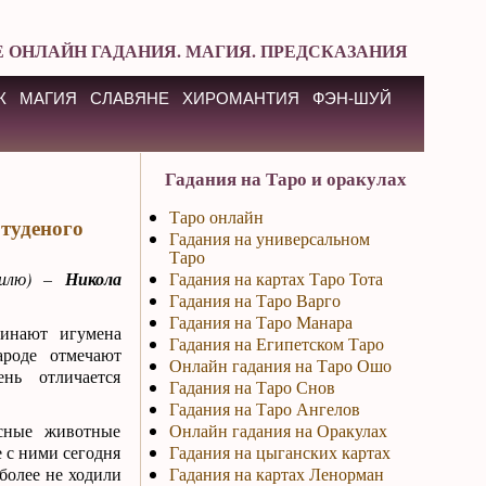
 ОНЛАЙН ГАДАНИЯ. МАГИЯ. ПРЕДСКАЗАНИЯ
К
МАГИЯ
СЛАВЯНЕ
ХИРОМАНТИЯ
ФЭН-ШУЙ
Гадания на Таро и оракулах
Таро онлайн
туденого
Гадания на универсальном
Таро
тилю) –
Никола
Гадания на картах Таро Тота
Гадания на Таро Варго
Гадания на Таро Манара
минают игумена
Гадания на Египетском Таро
ароде отмечают
Онлайн гадания на Таро Ошо
нь отличается
Гадания на Таро Снов
Гадания на Таро Ангелов
есные животные
Онлайн гадания на Оракулах
е с ними сегодня
Гадания на цыганских картах
 более не ходили
Гадания на картах Ленорман