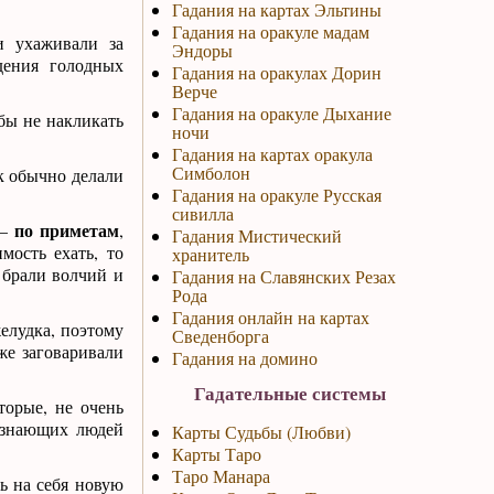
Гадания на картах Эльтины
Гадания на оракуле мадам
и ухаживали за
Эндоры
ения голодных
Гадания на оракулах Дорин
Верче
Гадания на оракуле Дыхание
обы не накликать
ночи
Гадания на картах оракула
Симболон
ак обычно делали
Гадания на оракуле Русская
сивилла
по приметам
 –
,
Гадания Мистический
мость ехать, то
хранитель
 брали волчий и
Гадания на Славянских Резах
Рода
Гадания онлайн на картах
елудка, поэтому
Сведенборга
же заговаривали
Гадания на домино
Гадательные системы
торые, не очень
 знающих людей
Карты Судьбы (Любви)
Карты Таро
Таро Манара
ь на себя новую