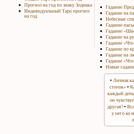
Прогноз на год по знаку Зодиака
Гадание Пред
Индивидуальный Таро прогноз
Гадание на па
на год
Небесные спи
Гадание-пась
Гадание «Ши
Гадание на р
Гадание «Что 
Гадание по к
Гадание на л
Гадание «Что
Новые гадани
•
Личная ка
стопок»
•
К
каждый день
он чувствуе
другая?
•
Вс
у него ко 