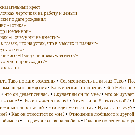
сказательный крест
лочках-черточках на работу и деньги
ски по дате рождения
янс «Готика»
фр Вселенной»
унах «Почему мы не вместе?»
в глазах, что на устах, что в мыслях и планах?»
ругу ответов
юбимого «Выйду ли я замуж за него?»
 со мной происходит?»
я онлайн
рта Таро по дате рождения
•
Совместимость на картах Таро
•
Пас
арма по дате рождения
•
Кармические отношения
•
365 Небесных
•
Что он делает сейчас?
•
Скучает ли он по мне?
•
Что он думает
т ко мне?
•
Что он хочет от меня?
•
Хочет ли он быть со мной?
•
поминает ли он меня?
•
Что ждет меня с ним?
•
Нужна ли я ему?
мне?
•
Как он относится ко мне?
•
Отношение любимого к другой
любимого
•
На двух иголках на любовь
•
Гадание по лепесткам р