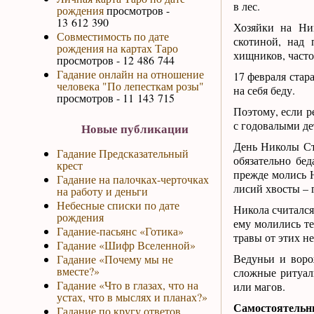
в лес.
рождения
просмотров -
13 612 390
Хозяйки на Ни
Совместимость по дате
скотиной, над
рождения на картах Таро
хищников, часто
просмотров - 12 486 744
Гадание онлайн на отношение
17 февраля стар
человека "По лепесткам розы"
на себя беду.
просмотров - 11 143 715
Поэтому, если р
с годовалыми де
Новые публикации
День Николы Ст
Гадание Предсказательный
обязательно бед
крест
прежде молись Н
Гадание на палочках-черточках
лисий хвосты – 
на работу и деньги
Небесные списки по дате
Никола считалс
рождения
ему молились те
Гадание-пасьянс «Готика»
травы от этих не
Гадание «Шифр Вселенной»
Ведуньи и вор
Гадание «Почему мы не
вместе?»
сложные ритуал
Гадание «Что в глазах, что на
или магов.
устах, что в мыслях и планах?»
Самостоятельн
Гадание по кругу ответов