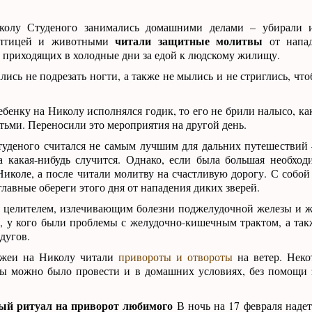
колу Студеного занимались домашними делами – убирали 
читали защитные молитвы
 птицей и животными
от напад
 приходящих в холодные дни за едой к людскому жилищу.
ались не подрезать ногти, а также не мылись и не стриглись, чт
ебенку на Николу исполнялся годик, то его не брили налысо, к
тьми. Переносили это мероприятия на другой день.
уденого считался не самым лучшим для дальних путешествий
а какая-нибудь случится. Однако, если была большая необходи
иколе, а после читали молитву на счастливую дорогу. С собой
главные обереги этого дня от нападения диких зверей.
я целителем, излечивающим болезни поджелудочной железы и ж
, у кого были проблемы с желудочно-кишечным трактом, а так
дугов.
ожеи на Николу читали
привороты и отвороты
на ветер. Неко
ы можно было провести и в домашних условиях, без помощи
ый ритуал на приворот любимого
В ночь на 17 февраля надет