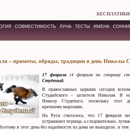
БЕСПЛАТНЫЕ
ОГИЯ
СОВМЕСТИМОСТЬ
ЛУНА
ТЕСТЫ
ИМЕНА
СОННИ
аля – приметы, обряды, традиции в день Николы С
17 февраля
(4 февраля по старому с
Студеный
.
В православных церквях сегодня вспо
Студийского – целителя Николая. В н
Николу Студеного, поскольку этот де
крепкими морозами.
На Руси считалось, что 17 февраля л
устраивают игрища, а следовательно, лучш
 Поэтому в этот день без надобности из дома не выходили, и тем