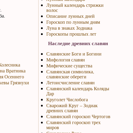
Лунный календарь стрижки
.
волос
ба.
Описание лунных дней
Гороскоп по лунным дням
Луна в знаках Зодиака
Гороскопы прошлых лет
Наследие древних славян
Славянские Боги и Богини
Мифология славян
 Колесника
Мифические существа
ина Вратника
Славянская символика,
ия Осеннего
славянские обереги
скевы Грязнухи
Летоисчисление славян
Славянский календарь Коляды
Дар
Круголет Числобога
Сварожий Круг – Зодиак
древних славян
Славянский гороскоп Чертогов
Славянский гороскоп трех
миров