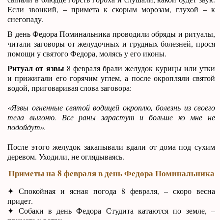
Если звонкий, – примета к скорым морозам, глухой – к
снегопаду.
В день Федора Поминальника проводили обряды и ритуалы,
читали заговоры от желудочных и грудных болезней, прося
помощи у святого Федора, молясь у его иконы.
Ритуал от язвы
8 февраля брали желудок курицы или утки
и прижигали его горячим углем, а после окропляли святой
водой, приговаривая слова заговора:
«Язвы огненные святой водицей окроплю, болезнь из своего
тела выгоню. Все раны зарастут и больше ко мне не
подойдут».
После этого желудок закапывали вдали от дома под сухим
деревом. Уходили, не оглядываясь.
Приметы на 8 февраля в день Федора Поминальника
✦ Спокойная и ясная погода 8 февраля, – скоро весна
придет.
✦ Собаки в день Федора Студита катаются по земле, –