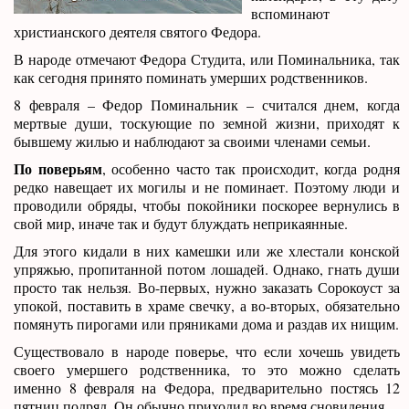
вспоминают
христианского деятеля святого Федора.
В народе отмечают Федора Студита, или Поминальника, так
как сегодня принято поминать умерших родственников.
8 февраля – Федор Поминальник – считался днем, когда
мертвые души, тоскующие по земной жизни, приходят к
бывшему жилью и наблюдают за своими членами семьи.
По поверьям
, особенно часто так происходит, когда родня
редко навещает их могилы и не поминает. Поэтому люди и
проводили обряды, чтобы покойники поскорее вернулись в
свой мир, иначе так и будут блуждать неприкаянные.
Для этого кидали в них камешки или же хлестали конской
упряжью, пропитанной потом лошадей. Однако, гнать души
просто так нельзя. Во-первых, нужно заказать Сорокоуст за
упокой, поставить в храме свечку, а во-вторых, обязательно
помянуть пирогами или пряниками дома и раздав их нищим.
Существовало в народе поверье, что если хочешь увидеть
своего умершего родственника, то это можно сделать
именно 8 февраля на Федора, предварительно постясь 12
пятниц подряд. Он обычно приходил во время сновидения.