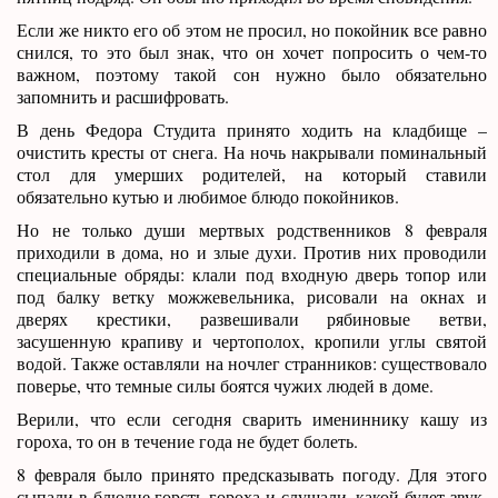
Если же никто его об этом не просил, но покойник все равно
снился, то это был знак, что он хочет попросить о чем-то
важном, поэтому такой сон нужно было обязательно
запомнить и расшифровать.
В день Федора Студита принято ходить на кладбище –
очистить кресты от снега. На ночь накрывали поминальный
стол для умерших родителей, на который ставили
обязательно кутью и любимое блюдо покойников.
Но не только души мертвых родственников 8 февраля
приходили в дома, но и злые духи. Против них проводили
специальные обряды: клали под входную дверь топор или
под балку ветку можжевельника, рисовали на окнах и
дверях крестики, развешивали рябиновые ветви,
засушенную крапиву и чертополох, кропили углы святой
водой. Также оставляли на ночлег странников: существовало
поверье, что темные силы боятся чужих людей в доме.
Верили, что если сегодня сварить имениннику кашу из
гороха, то он в течение года не будет болеть.
8 февраля было принято предсказывать погоду. Для этого
сыпали в блюдце горсть гороха и слушали, какой будет звук.