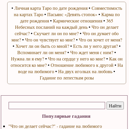
•
Личная карта Таро по дате рождения
•
Совместимость
на картах Таро
•
Пасьянс «Девять стопок»
•
Карма по
дате рождения
•
Кармические отношения
•
365
Небесных посланий на каждый день
•
Что он делает
сейчас?
•
Скучает ли он по мне?
•
Что он думает обо
мне?
•
Что он чувствует ко мне?
•
Что он хочет от меня?
•
Хочет ли он быть со мной?
•
Есть ли у него другая?
•
Вспоминает ли он меня?
•
Что ждет меня с ним?
•
Нужна ли я ему?
•
Что на сердце у него ко мне?
•
Как он
относится ко мне?
•
Отношение любимого к другой
•
На
воде на любимого
•
На двух иголках на любовь
•
Гадание по лепесткам розы
Популярные гадания
"Что он делает сейчас?" - гадание на любимого