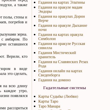
Гадания на картах Эльтины
лодухи, а также
Гадания на оракуле мадам
Эндоры
Гадания на оракулах Дорин
т полы, стены и
Верче
аев, погребов и
Гадания на оракуле Дыхание
ночи
рызунами зерна.
Гадания на картах оракула
Симболон
 с амбаром. По
Гадания на оракуле Русская
орчи оставшиеся
сивилла
Гадания Мистический
от. Верили, кто
хранитель
Гадания на Славянских Резах
Рода
узором в виде
Гадания онлайн на картах
ала это сделать,
Сведенборга
Гадания на домино
ся на всю длину
Гадательные системы
ь каждое утро,
 жизни появлялся
Карты Судьбы (Любви)
Карты Таро
Таро Манара
ними рассориться