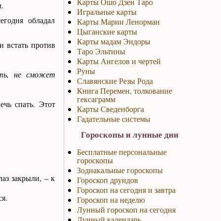
Карты Ошо Дзен Таро
.
Игральные карты
егодня обладал
Карты Марии Ленорман
Цыганские карты
Карты мадам Эндоры
и встать против
Таро Эльтины
Карты Ангелов и чертей
Руны
ить, не сможет
Славянские Резы Рода
Книга Перемен, толкование
гексаграмм
ечь спать. Этот
Карты Сведенборга
Гадательные системы
Гороскопы и лунные дни
Бесплатные персональные
гороскопы
Зодиакальные гороскопы
лаз закрыли, – к
Гороскоп друидов
Гороскоп на сегодня и завтра
ся.
Гороскоп на неделю
Лунный гороскоп на сегодня
Лунный календарь