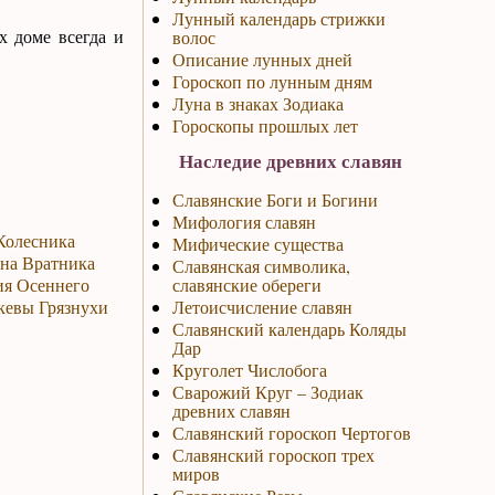
Лунный календарь стрижки
х доме всегда и
волос
Описание лунных дней
Гороскоп по лунным дням
Луна в знаках Зодиака
Гороскопы прошлых лет
Наследие древних славян
Славянские Боги и Богини
Мифология славян
 Колесника
Мифические существа
ина Вратника
Славянская символика,
ия Осеннего
славянские обереги
скевы Грязнухи
Летоисчисление славян
Славянский календарь Коляды
Дар
Круголет Числобога
Сварожий Круг – Зодиак
древних славян
Славянский гороскоп Чертогов
Славянский гороскоп трех
миров