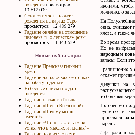
рождения
просмотров -
иконами, чтобы
13 612 039
молились о здра
Совместимость по дате
рождения на картах Таро
На Полухлебник
просмотров - 12 486 279
окна, очищают п
Гадание онлайн на отношение
хлева, а также 
человека "По лепесткам розы"
Во время провер
просмотров - 11 143 539
Их не выбрасыв
народным пов
Новые публикации
запасы. Если это
Гадание Предсказательный
Традиционно 5 
крест
откажет просяще
Гадание на палочках-черточках
на работу и деньги
Девушки на в
Небесные списки по дате
распускающегося
рождения
то большая вероя
Гадание-пасьянс «Готика»
Но обычно полу
Гадание «Шифр Вселенной»
рушника и выш
Гадание «Почему мы не
вместе?»
з
приговаривая
Гадание «Что в глазах, что на
парень.
устах, что в мыслях и планах?»
5 февраля не хо
Гадание по кругу ответов