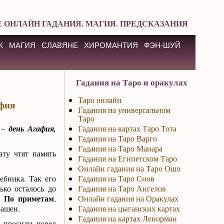
 ОНЛАЙН ГАДАНИЯ. МАГИЯ. ПРЕДСКАЗАНИЯ
К
МАГИЯ
СЛАВЯНЕ
ХИРОМАНТИЯ
ФЭН-ШУЙ
Гадания на Таро и оракулах
Таро онлайн
афия
Гадания на универсальном
Таро
 –
день Агафия,
Гадания на картах Таро Тота
Гадания на Таро Варго
Гадания на Таро Манара
ату чтят память
Гадания на Египетском Таро
Онлайн гадания на Таро Ошо
ебника. Так его
Гадания на Таро Снов
лько осталось до
Гадания на Таро Ангелов
По приметам
.
,
Онлайн гадания на Оракулах
рашен.
Гадания на цыганских картах
Гадания на картах Ленорман
 просили перед