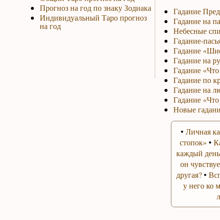
Прогноз на год по знаку Зодиака
Гадание Пред
Индивидуальный Таро прогноз
Гадание на па
на год
Небесные спи
Гадание-пась
Гадание «Ши
Гадание на р
Гадание «Что 
Гадание по к
Гадание на л
Гадание «Что
Новые гадани
•
Личная ка
стопок»
•
К
каждый день
он чувствуе
другая?
•
Вс
у него ко 