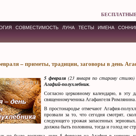
БЕСПЛАТНЫЕ
ОГИЯ
СОВМЕСТИМОСТЬ
ЛУНА
ТЕСТЫ
ИМЕНА
СОННИ
февраля – приметы, традиции, заговоры в день Аг
5 февраля
(23 января по старому стилю)
Агафий-полухлебник
.
Согласно церковному календарю, в эту д
священномученика Агафангеля Римлянина.
В простонародье отмечают Агафия-полухл
прозвали за то, что сегодня смотрят, ско
следующего урожая запасенных зерновых
должна быть половина, тогда и голод не ст
ых не было достатка, шли 5 февраля на Агафия в церковь и