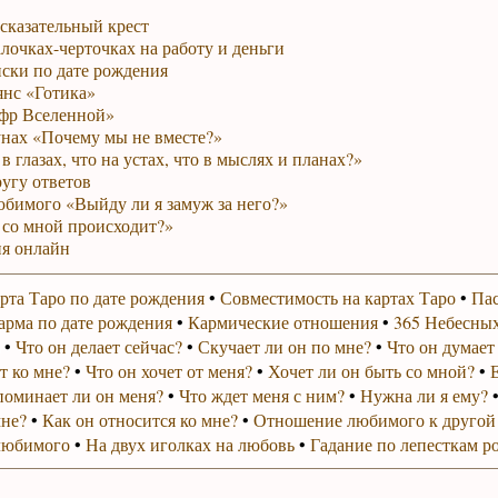
сказательный крест
лочках-черточках на работу и деньги
ски по дате рождения
янс «Готика»
фр Вселенной»
унах «Почему мы не вместе?»
в глазах, что на устах, что в мыслях и планах?»
ругу ответов
юбимого «Выйду ли я замуж за него?»
 со мной происходит?»
я онлайн
рта Таро по дате рождения
•
Совместимость на картах Таро
•
Пас
арма по дате рождения
•
Кармические отношения
•
365 Небесных
•
Что он делает сейчас?
•
Скучает ли он по мне?
•
Что он думает
т ко мне?
•
Что он хочет от меня?
•
Хочет ли он быть со мной?
•
поминает ли он меня?
•
Что ждет меня с ним?
•
Нужна ли я ему?
мне?
•
Как он относится ко мне?
•
Отношение любимого к другой
любимого
•
На двух иголках на любовь
•
Гадание по лепесткам р