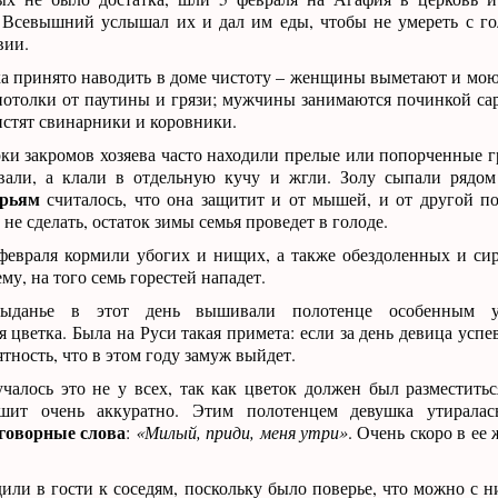
 Всевышний услышал их и дал им еды, чтобы не умереть с го
вии.
а принято наводить в доме чистоту – женщины выметают и мою
отолки от паутины и грязи; мужчины занимаются починкой сар
чистят свинарники и коровники.
ки закромов хозяева часто находили прелые или попорченные г
али, а клали в отдельную кучу и жгли. Золу сыпали рядом
ерьям
считалось, что она защитит и от мышей, и от другой п
 не сделать, остаток зимы семья проведет в голоде.
февраля кормили убогих и нищих, а также обездоленных и сир
му, на того семь горестей нападет.
ыданье в этот день вышивали полотенце особенным 
 цветка. Была на Руси такая примета: если за день девица успев
тность, что в этом году замуж выйдет.
чалось это не у всех, так как цветок должен был разместить
ит очень аккуратно. Этим полотенцем девушка утиралас
аговорные слова
:
«Милый, приди, меня утри»
. Очень скоро в ее
дили в гости к соседям, поскольку было поверье, что можно с 