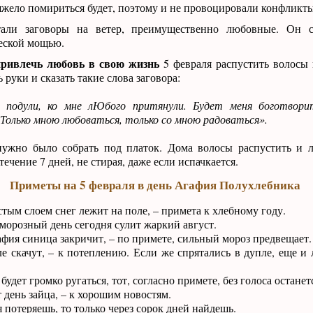
тяжело помириться будет, поэтому и не провоцировали конфликты
али заговоры на ветер, преимущественно любовные. Он с
еской мощью.
привлечь любовь в свою жизнь
5 февраля распустить волосы 
ь руки и сказать такие слова заговора:
 подули, ко мне лЮбого притянули. Будет меня боготвор
Только мною любоваться, только со мною радоваться».
ужно было собрать под платок. Дома волосы распустить и л
течение 7 дней, не стирая, даже если испачкается.
Приметы на 5 февраля в день Агафия Полухлебника
стым слоем снег лежит на поле, – примета к хлебному году.
орозный день сегодня сулит жаркий август.
фия синица закричит, – по примете, сильный мороз предвещает.
е скачут, – к потеплению. Если же спрятались в дупле, еще и 
будет громко ругаться, тот, согласно примете, без голоса останет
 день зайца, – к хорошим новостям.
 потеряешь, то только через сорок дней найдешь.