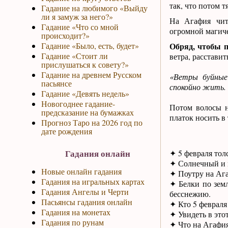
так, что потом 
Гадание на любимого «Выйду
ли я замуж за него?»
На Агафия чит
Гадание «Что со мной
огромной магич
происходит?»
Гадание «Было, есть, будет»
Обряд, чтобы 
Гадание «Стоит ли
ветра, расставит
прислушаться к совету?»
Гадание на древнем Русском
«Ветры буйные
пасьянсе
спокойно жить. 
Гадание «Девять недель»
Новогоднее гадание-
Потом волосы н
предсказание на бумажках
платок носить в 
Прогноз Таро на 2026 год по
дате рождения
Гадания онлайн
✦ 5 февраля тол
✦ Солнечный и м
Новые онлайн гадания
✦ Поутру на Ага
Гадания на игральных картах
✦ Белки по земл
Гадания Ангелы и Черти
бесснежию.
Пасьянсы гадания онлайн
✦ Кто 5 февраля 
Гадания на монетах
✦ Увидеть в этот
Гадания по рунам
✦ Что на Агафия