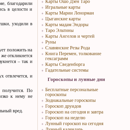
Карты Ошо Дзен Таро
ме, благодарили
Игральные карты
ись в целости и
Карты Марии Ленорман
Цыганские карты
ушки, уходили в
Карты мадам Эндоры
Таро Эльтины
Карты Ангелов и чертей
Руны
Славянские Резы Рода
дует положить на
Книга Перемен, толкование
у же откликнется
гексаграмм
укнется – так и
Карты Сведенборга
Гадательные системы
х отвлечется, и
Гороскопы и лунные дни
Бесплатные персональные
 получится. По
гороскопы
изко к нему не
Зодиакальные гороскопы
Гороскоп друидов
льный вред.
Гороскоп на сегодня и завтра
Гороскоп на неделю
Лунный гороскоп на сегодня
Лунный календарь