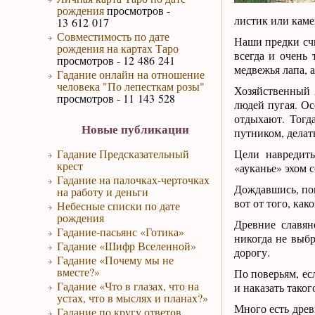
рождения
просмотров -
листик или каме
13 612 017
Совместимость по дате
Наши предки сч
рождения на картах Таро
всегда и очень 
просмотров - 12 486 241
медвежья лапа, 
Гадание онлайн на отношение
человека "По лепесткам розы"
Хозяйственный 
просмотров - 11 143 528
людей пугая. Ос
отдыхают. Тогд
Новые публикации
путником, делать
Гадание Предсказательный
Цели навредить
крест
«ауканье» эхом с
Гадание на палочках-черточках
Дождавшись, пок
на работу и деньги
вот от того, как
Небесные списки по дате
рождения
Древние славян
Гадание-пасьянс «Готика»
никогда не выбр
Гадание «Шифр Вселенной»
дорогу.
Гадание «Почему мы не
вместе?»
По поверьям, ес
Гадание «Что в глазах, что на
и наказать тако
устах, что в мыслях и планах?»
Много есть древ
Гадание по кругу ответов