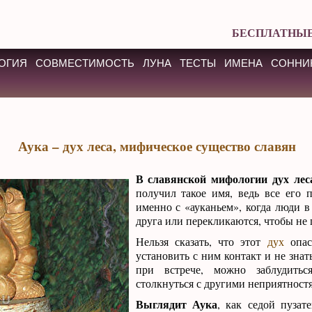
БЕСПЛАТНЫЕ
ОГИЯ
СОВМЕСТИМОСТЬ
ЛУНА
ТЕСТЫ
ИМЕНА
СОННИ
Аука – дух леса, мифическое существо славян
В славянской мифологии дух лес
получил такое имя, ведь все его 
именно с «ауканьем», когда люди в
друга или перекликаются, чтобы не 
Нельзя сказать, что этот
дух
опас
установить с ним контакт и не знать
при встрече, можно заблудить
столкнуться с другими неприятност
Выглядит Аука
, как седой пузат