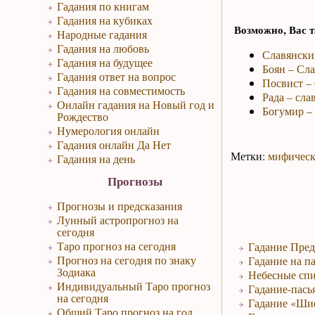
Гадания по книгам
Гадания на кубиках
Возможно, Вас т
Народные гадания
Гадания на любовь
Славянски
Гадания на будущее
Боян – Сл
Гадания ответ на вопрос
Посвист – 
Гадания на совместимость
Рада – сла
Онлайн гадания на Новый год и
Богумир – 
Рождество
Нумерология онлайн
Гадания онлайн Да Нет
Метки:
мифическ
Гадания на день
Прогнозы
Прогнозы и предсказания
Лунный астропрогноз на
сегодня
Таро прогноз на сегодня
Гадание Пред
Прогноз на сегодня по знаку
Гадание на па
Зодиака
Небесные спи
Индивидуальный Таро прогноз
Гадание-пась
на сегодня
Гадание «Ши
Общий Таро прогноз на год