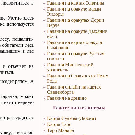
 превратиться в
Гадания на картах Эльтины
Гадания на оракуле мадам
Эндоры
ке. Уютно здесь
Гадания на оракулах Дорин
ке используется
Верче
Гадания на оракуле Дыхание
ночи
лесу, пошалить,
Гадания на картах оракула
 обитатели леса
Симболон
 зашедшим в лес
Гадания на оракуле Русская
сивилла
Гадания Мистический
 и отвечает на
хранитель
диться.
Гадания на Славянских Резах
Рода
рисядет рядом. А
Гадания онлайн на картах
Сведенборга
старичка, может
Гадания на домино
ет найти верную
Гадательные системы
жет рассердиться
Карты Судьбы (Любви)
Карты Таро
Таро Манара
бушку, в которой