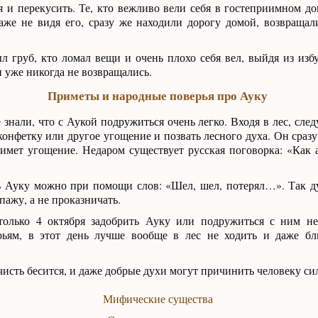
я и перекусить. Те, кто вежливо вели себя в гостеприимном до
аже не видя его, сразу же находили дорогу домой, возвращал
ыл груб, кто ломал вещи и очень плохо себя вел, выйдя из изб
 уже никогда не возвращались.
Приметы и народные поверья про Ауку
 знали, что с Аукой подружиться очень легко. Входя в лес, сле
конфетку или другое угощение и позвать лесного духа. Он сраз
имет угощение. Недаром существует русская поговорка: «Как а
ь Ауку можно при помощи слов: «Шел, шел, потерял…». Так ду
пажу, а не проказничать.
 только 4 октября задобрить Ауку или подружиться с ним не
ьям, в этот день лучше вообще в лес не ходить и даже бл
ечисть бесится, и даже добрые духи могут причинить человеку си
Мифические существа