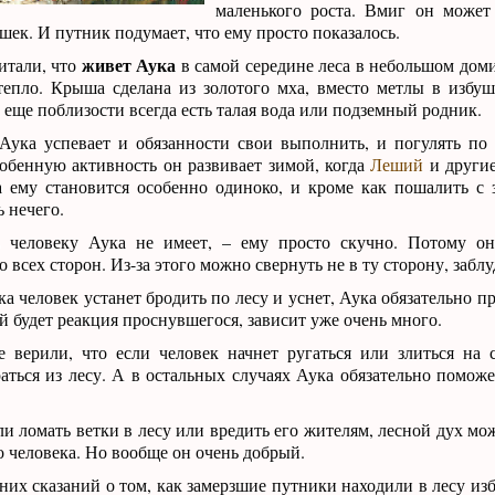
маленького роста. Вмиг он может
шек. И путник подумает, что ему просто показалось.
живет Аука
итали, что
в самой середине леса в небольшом доми
тепло. Крыша сделана из золотого мха, вместо метлы в избуш
а еще поблизости всегда есть талая вода или подземный родник.
Аука успевает и обязанности свои выполнить, и погулять по 
обенную активность он развивает зимой, когда
Леший
и другие
а ему становится особенно одиноко, и кроме как пошалить с
 нечего.
 человеку Аука не имеет, – ему просто скучно. Потому он
о всех сторон. Из-за этого можно свернуть не в ту сторону, заблу
а человек устанет бродить по лесу и уснет, Аука обязательно п
ой будет реакция проснувшегося, зависит уже очень много.
е верили, что если человек начнет ругаться или злиться на 
аться из лесу. А в остальных случаях Аука обязательно помож
ли ломать ветки в лесу или вредить его жителям, лесной дух мо
го человека. Но вообще он очень добрый.
них сказаний о том, как замерзшие путники находили в лесу из