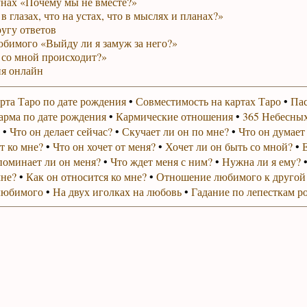
унах «Почему мы не вместе?»
в глазах, что на устах, что в мыслях и планах?»
ругу ответов
юбимого «Выйду ли я замуж за него?»
 со мной происходит?»
я онлайн
рта Таро по дате рождения
•
Совместимость на картах Таро
•
Пас
арма по дате рождения
•
Кармические отношения
•
365 Небесных
•
Что он делает сейчас?
•
Скучает ли он по мне?
•
Что он думает
т ко мне?
•
Что он хочет от меня?
•
Хочет ли он быть со мной?
•
поминает ли он меня?
•
Что ждет меня с ним?
•
Нужна ли я ему?
мне?
•
Как он относится ко мне?
•
Отношение любимого к другой
любимого
•
На двух иголках на любовь
•
Гадание по лепесткам р