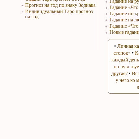
Гадание на р
Прогноз на год по знаку Зодиака
Гадание «Что 
Индивидуальный Таро прогноз
Гадание по к
на год
Гадание на л
Гадание «Что
Новые гадани
•
Личная ка
стопок»
•
К
каждый день
он чувствуе
другая?
•
Вс
у него ко 