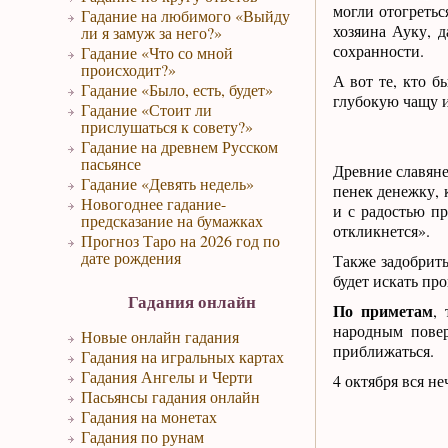
могли отогретьс
Гадание на любимого «Выйду
хозяина Ауку, д
ли я замуж за него?»
сохранности.
Гадание «Что со мной
происходит?»
А вот те, кто б
Гадание «Было, есть, будет»
глубокую чащу и
Гадание «Стоит ли
прислушаться к совету?»
Гадание на древнем Русском
пасьянсе
Древние славяне
Гадание «Девять недель»
пенек денежку, 
Новогоднее гадание-
и с радостью пр
предсказание на бумажках
откликнется».
Прогноз Таро на 2026 год по
дате рождения
Также задобрит
будет искать про
Гадания онлайн
По приметам
,
народным повер
Новые онлайн гадания
приближаться.
Гадания на игральных картах
Гадания Ангелы и Черти
4 октября вся н
Пасьянсы гадания онлайн
Гадания на монетах
Гадания по рунам