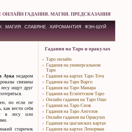
 ОНЛАЙН ГАДАНИЯ. МАГИЯ. ПРЕДСКАЗАНИЯ
К
МАГИЯ
СЛАВЯНЕ
ХИРОМАНТИЯ
ФЭН-ШУЙ
Гадания на Таро и оракулах
Таро онлайн
Гадания на универсальном
Таро
а Аука
недаром
Гадания на картах Таро Тота
проказы связаны
Гадания на Таро Варго
 лесу ищут друг
Гадания на Таро Манара
потеряться.
Гадания на Египетском Таро
Онлайн гадания на Таро Ошо
ен, но если не
Гадания на Таро Снов
, как вести себя
Гадания на Таро Ангелов
ся в лесу или
Онлайн гадания на Оракулах
ями.
Гадания на цыганских картах
енький старичок
Гадания на картах Ленорман