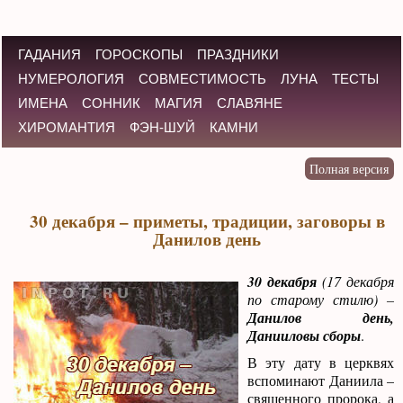
ГАДАНИЯ
ГОРОСКОПЫ
ПРАЗДНИКИ
НУМЕРОЛОГИЯ
СОВМЕСТИМОСТЬ
ЛУНА
ТЕСТЫ
ИМЕНА
СОННИК
МАГИЯ
СЛАВЯНЕ
ХИРОМАНТИЯ
ФЭН-ШУЙ
КАМНИ
30 декабря – приметы, традиции, заговоры в
Данилов день
30 декабря
(17 декабря
по старому стилю) –
Данилов день,
Данииловы сборы
.
В эту дату в церквях
вспоминают Даниила –
священного пророка, а