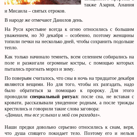
также Азария, Анания
и Мисаила – святых отроков.
В народе же отмечают Данилов день.
На Руси крестьяне всегда к огню относились с большим
уважением, но 30 декабря – особенно, поэтому женщины
топили печки на несколько дней, чтобы сохранить подольше
тепло.
Как только начинало темнеть, всем селением собирались на
поле и разжигали огромные костры, с помощью которых
пытались прогнать мороз и зиму.
По поверьям считалось, что сны в ночь на тридцатое декабря
являются вещими. Но для того, чтобы их разгадать, надо
было обратиться за помощью к пророку. Для этого
специальный ритуал
проводили
: после сна, не вставая с
кровати, рассказывали увиденное родным, а после трижды
крестились и говорили такие слова заговора:
«Даниил, ты все услыхал и мой сон разгадал».
Наши предки довольно серьезно относились к снам, веря,
что душа спящего покидает тело. Поэтому его и нельзя