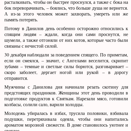
расталкивать, чтобы он быстрее проснулся, а также с бока на
бок переворачивать, – боялись, что больше душа не вернется.
А из-за этого человек может захворать, умереть или же
память потерять.
Потому в Данилов день особенно осторожно относились к
спящим людям – ждали, когда они сами проснутся, не
шумели, а также отгоняли от них котов, которые часто были
связаны с нечистой силой.
30 декабря наблюдали за поведением спящего. По приметам,
если он смеялся, – значит, с Ангелами веселится, скрипит
зубами – темные и светлые силы борются, разговаривает –
скоро заболеет, дергает ногой или рукой – в дорогу
отправится.
Мужчины с Данилова дня начинали резать скотину для
предстоящих праздников. Женщины этот день проводили в
подготовке продуктов к Святкам. Нарезали мясо, готовили
колбасы, солили сало, варили холодцы.
Молодежь убиралась в избах, трусила половики, взбивала
подушки, перетряхивала одеяла, чтобы они напитались
ароматом морозной свежести. В доме становилось уютнее и
светлее.