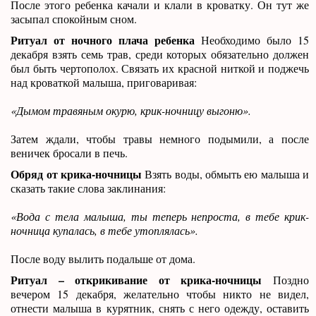
После этого ребенка качали и клали в кроватку. Он тут же
засыпал спокойным сном.
Ритуал от ночного плача ребенка
Необходимо было 15
декабря взять семь трав, среди которых обязательно должен
был быть чертополох. Связать их красной ниткой и поджечь
над кроваткой малыша, приговаривая:
«Дымом травяным окурю, крик-ночницу выгоню».
Затем ждали, чтобы травы немного подымили, а после
веничек бросали в печь.
Обряд от крика-ночницы
Взять воды, обмыть ею малыша и
сказать такие слова заклинания:
«Вода с тела малыша, ты теперь непроста, в тебе крик-
ночница купалась, в тебе утоплялась».
После воду вылить подальше от дома.
Ритуал – открикивание от крика-ночницы
Поздно
вечером 15 декабря, желательно чтобы никто не видел,
отнести малыша в курятник, снять с него одежду, оставить