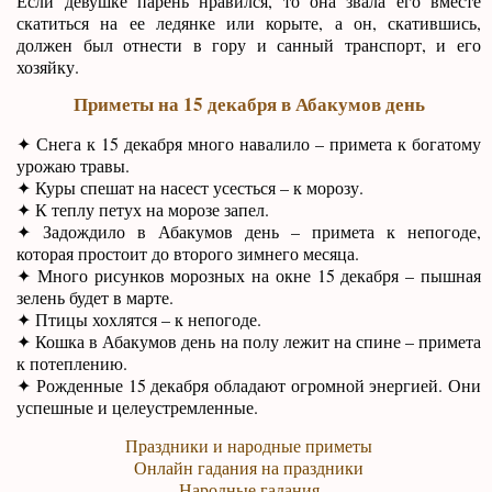
Если девушке парень нравился, то она звала его вместе
скатиться на ее ледянке или корыте, а он, скатившись,
должен был отнести в гору и санный транспорт, и его
хозяйку.
Приметы на 15 декабря в Абакумов день
✦ Снега к 15 декабря много навалило – примета к богатому
урожаю травы.
✦ Куры спешат на насест усесться – к морозу.
✦ К теплу петух на морозе запел.
✦ Задождило в Абакумов день – примета к непогоде,
которая простоит до второго зимнего месяца.
✦ Много рисунков морозных на окне 15 декабря – пышная
зелень будет в марте.
✦ Птицы хохлятся – к непогоде.
✦ Кошка в Абакумов день на полу лежит на спине – примета
к потеплению.
✦ Рожденные 15 декабря обладают огромной энергией. Они
успешные и целеустремленные.
Праздники и народные приметы
Онлайн гадания на праздники
Народные гадания