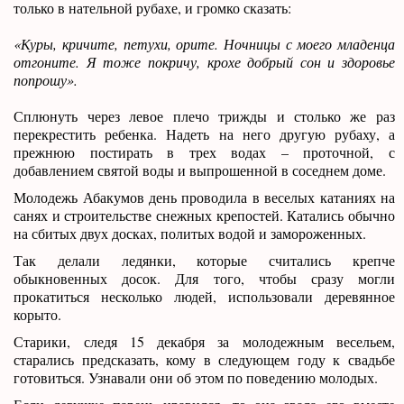
только в нательной рубахе, и громко сказать:
«Куры, кричите, петухи, орите. Ночницы с моего младенца
отгоните. Я тоже покричу, крохе добрый сон и здоровье
попрошу».
Сплюнуть через левое плечо трижды и столько же раз
перекрестить ребенка. Надеть на него другую рубаху, а
прежнюю постирать в трех водах – проточной, с
добавлением святой воды и выпрошенной в соседнем доме.
Молодежь Абакумов день проводила в веселых катаниях на
санях и строительстве снежных крепостей. Катались обычно
на сбитых двух досках, политых водой и замороженных.
Так делали ледянки, которые считались крепче
обыкновенных досок. Для того, чтобы сразу могли
прокатиться несколько людей, использовали деревянное
корыто.
Старики, следя 15 декабря за молодежным весельем,
старались предсказать, кому в следующем году к свадьбе
готовиться. Узнавали они об этом по поведению молодых.