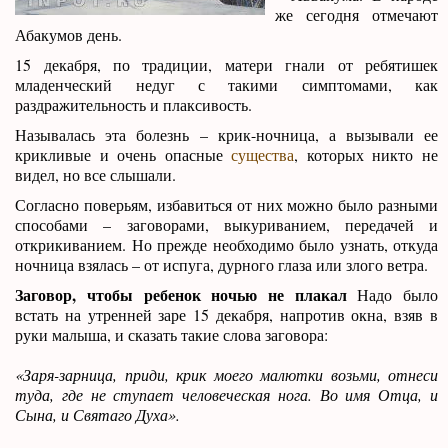
же сегодня отмечают
Абакумов день.
15 декабря, по традиции, матери гнали от ребятишек
младенческий недуг с такими симптомами, как
раздражительность и плаксивость.
Называлась эта болезнь – крик-ночница, а вызывали ее
крикливые и очень опасные
существа
, которых никто не
видел, но все слышали.
Согласно поверьям, избавиться от них можно было разными
способами – заговорами, выкуриванием, передачей и
открикиванием. Но прежде необходимо было узнать, откуда
ночница взялась – от испуга, дурного глаза или злого ветра.
Заговор, чтобы ребенок ночью не плакал
Надо было
встать на утренней заре 15 декабря, напротив окна, взяв в
руки малыша, и сказать такие слова заговора:
«Заря-зарница, приди, крик моего малютки возьми, отнеси
туда, где не ступает человеческая нога. Во имя Отца, и
Сына, и Святаго Духа».