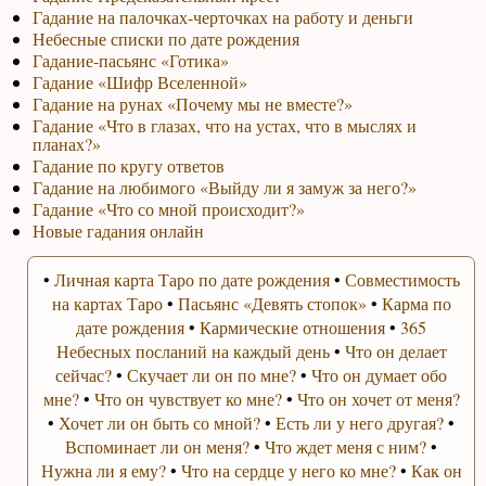
Гадание на палочках-черточках на работу и деньги
Небесные списки по дате рождения
Гадание-пасьянс «Готика»
Гадание «Шифр Вселенной»
Гадание на рунах «Почему мы не вместе?»
Гадание «Что в глазах, что на устах, что в мыслях и
планах?»
Гадание по кругу ответов
Гадание на любимого «Выйду ли я замуж за него?»
Гадание «Что со мной происходит?»
Новые гадания онлайн
•
Личная карта Таро по дате рождения
•
Совместимость
на картах Таро
•
Пасьянс «Девять стопок»
•
Карма по
дате рождения
•
Кармические отношения
•
365
Небесных посланий на каждый день
•
Что он делает
сейчас?
•
Скучает ли он по мне?
•
Что он думает обо
мне?
•
Что он чувствует ко мне?
•
Что он хочет от меня?
•
Хочет ли он быть со мной?
•
Есть ли у него другая?
•
Вспоминает ли он меня?
•
Что ждет меня с ним?
•
Нужна ли я ему?
•
Что на сердце у него ко мне?
•
Как он