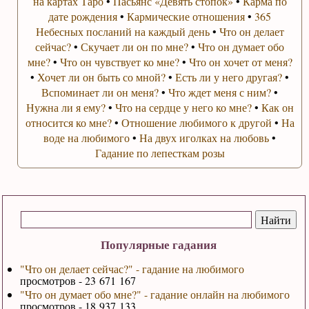
на картах Таро
•
Пасьянс «Девять стопок»
•
Карма по
дате рождения
•
Кармические отношения
•
365
Небесных посланий на каждый день
•
Что он делает
сейчас?
•
Скучает ли он по мне?
•
Что он думает обо
мне?
•
Что он чувствует ко мне?
•
Что он хочет от меня?
•
Хочет ли он быть со мной?
•
Есть ли у него другая?
•
Вспоминает ли он меня?
•
Что ждет меня с ним?
•
Нужна ли я ему?
•
Что на сердце у него ко мне?
•
Как он
относится ко мне?
•
Отношение любимого к другой
•
На
воде на любимого
•
На двух иголках на любовь
•
Гадание по лепесткам розы
Популярные гадания
"Что он делает сейчас?" - гадание на любимого
просмотров - 23 671 167
"Что он думает обо мне?" - гадание онлайн на любимого
просмотров - 18 937 133