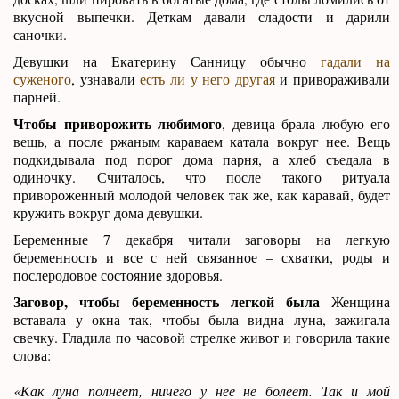
вкусной выпечки. Деткам давали сладости и дарили
саночки.
Девушки на Екатерину Санницу обычно
гадали на
суженого
, узнавали
есть ли у него другая
и привораживали
парней.
Чтобы приворожить любимого
, девица брала любую его
вещь, а после ржаным караваем катала вокруг нее. Вещь
подкидывала под порог дома парня, а хлеб съедала в
одиночку. Считалось, что после такого ритуала
привороженный молодой человек так же, как каравай, будет
кружить вокруг дома девушки.
Беременные 7 декабря читали заговоры на легкую
беременность и все с ней связанное – схватки, роды и
послеродовое состояние здоровья.
Заговор, чтобы беременность легкой была
Женщина
вставала у окна так, чтобы была видна луна, зажигала
свечку. Гладила по часовой стрелке живот и говорила такие
слова:
«Как луна полнеет, ничего у нее не болеет. Так и мой