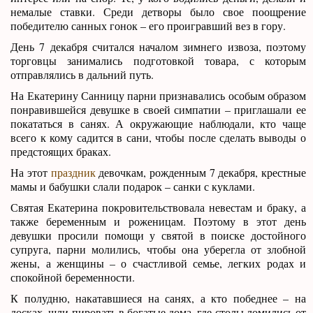
немалые ставки. Среди детворы было свое поощрение
победителю санных гонок – его проигравший вез в гору.
День 7 декабря считался началом зимнего извоза, поэтому
торговцы занимались подготовкой товара, с которым
отправлялись в дальний путь.
На Екатерину Санницу парни признавались особым образом
понравившейся девушке в своей симпатии – приглашали ее
покататься в санях. А окружающие наблюдали, кто чаще
всего к кому садится в сани, чтобы после сделать выводы о
предстоящих браках.
На этот
праздник
девочкам, рожденным 7 декабря, крестные
мамы и бабушки слали подарок – санки с куклами.
Святая Екатерина покровительствовала невестам и браку, а
также беременным и роженицам. Поэтому в этот день
девушки просили помощи у святой в поиске достойного
супруга, парни молились, чтобы она уберегла от злобной
жены, а женщины – о счастливой семье, легких родах и
спокойной беременности.
К полудню, накатавшиеся на санях, а кто победнее – на
досках, шли пировать в богатые дома, где столы ломились от