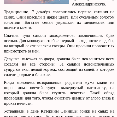
Александрийскую.
Традиционно, 7 декабря совершались первые катания на
санях. Сани красили в яркие цвета, или сусальным золотом
золотили. Богатые семьи украшали их медвежьим или
волчьим мехом.
Сначала туда сажали молодоженов, заключивших брак
осенью. Для молодухи это был первый выход после свадьбы,
на который ее отправляли свекры. Они просили провожатых
присмотреть за ней.
Девушка, выезжая со двора, должна была поклониться всем
соседям на все стороны. За санями новоиспеченных
супругов ехал целый кортеж, состоящий из саней, в котором
сидели родные и близкие.
Когда молодежь возвращалась, родители мужа клали на
порог дома овечий тулуп, вывернутый наизнанку, на
который должна была ступить невестка. Такой обряд
проводили для того, чтобы очистить девицу от злого глаза и
проказ нечисти.
Устраивали в день Катерины Санницы гонки на санях на
интерес или на спор. Те, у кого водились деньги, делали и