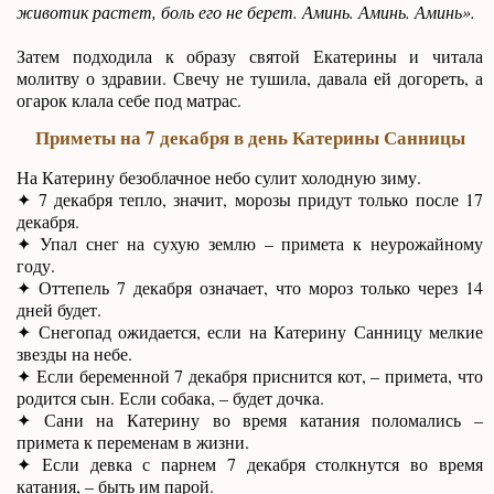
животик растет, боль его не берет. Аминь. Аминь. Аминь».
Затем подходила к образу святой Екатерины и читала
молитву о здравии. Свечу не тушила, давала ей догореть, а
огарок клала себе под матрас.
Приметы на 7 декабря в день Катерины Санницы
На Катерину безоблачное небо сулит холодную зиму.
✦ 7 декабря тепло, значит, морозы придут только после 17
декабря.
✦ Упал снег на сухую землю – примета к неурожайному
году.
✦ Оттепель 7 декабря означает, что мороз только через 14
дней будет.
✦ Снегопад ожидается, если на Катерину Санницу мелкие
звезды на небе.
✦ Если беременной 7 декабря приснится кот, – примета, что
родится сын. Если собака, – будет дочка.
✦ Сани на Катерину во время катания поломались –
примета к переменам в жизни.
✦ Если девка с парнем 7 декабря столкнутся во время
катания, – быть им парой.