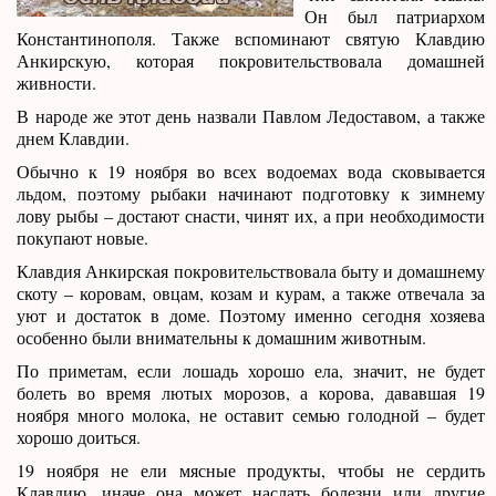
Он был патриархом
Константинополя. Также вспоминают святую Клавдию
Анкирскую, которая покровительствовала домашней
живности.
В народе же этот день назвали Павлом Ледоставом, а также
днем Клавдии.
Обычно к 19 ноября во всех водоемах вода сковывается
льдом, поэтому рыбаки начинают подготовку к зимнему
лову рыбы – достают снасти, чинят их, а при необходимости
покупают новые.
Клавдия Анкирская покровительствовала быту и домашнему
скоту – коровам, овцам, козам и курам, а также отвечала за
уют и достаток в доме. Поэтому именно сегодня хозяева
особенно были внимательны к домашним животным.
По приметам, если лошадь хорошо ела, значит, не будет
болеть во время лютых морозов, а корова, дававшая 19
ноября много молока, не оставит семью голодной – будет
хорошо доиться.
19 ноября не ели мясные продукты, чтобы не сердить
Клавдию, иначе она может наслать болезни или другие