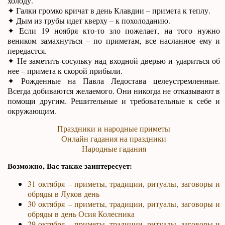
холоду.
✦ Галки громко кричат в день Клавдии – примета к теплу.
✦ Дым из трубы идет кверху – к похолоданию.
✦ Если 19 ноября кто-то зло пожелает, на того нужно
веником замахнуться – по приметам, все насланное ему и
передастся.
✦ Не заметить сосульку над входной дверью и удариться об
нее – примета к скорой прибыли.
✦ Рожденные на Павла Ледостава целеустремленные.
Всегда добиваются желаемого. Они никогда не отказывают в
помощи другим. Решительные и требовательные к себе и
окружающим.
Праздники и народные приметы
Онлайн гадания на праздники
Народные гадания
Возможно, Вас также заинтересует:
31 октября – приметы, традиции, ритуалы, заговоры и
обряды в Луков день
30 октября – приметы, традиции, ритуалы, заговоры и
обряды в день Осия Колесника
29 октября – приметы, традиции, ритуалы, заговоры и