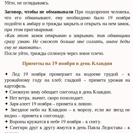
Уйти, не оглядываясь.
Заговор, чтобы не обманывали
При подозрении человека,
что его обманывают, ему необходимо было 19 ноября
подойти к амбару и трижды закрыть и открыть на нем замок,
при этом приговаривая:
«Как этот замок открываю и закрываю, так обманщика
сразу узнаю. Не сможет больше мне солгать, иначе беды
ему не миновать».
После уйти, трижды сплюнув через левое плечо.
Приметы на 19 ноября в день Клавдии
✦ Лед 19 ноября промерзает на водоеме грудой – к
урожайному году на хлеб; гладкий – примета урожая на
картофель.
✦ Снежную зиму обещает снегопад в день Клавдии.
✦ Нет ветра, значит, скоро похолодает.
✦ Заря алеет 19 ноября – примета к ливню.
✦ Звездное небо на Клавдию – к морозу, если же звезд не
видно – примета к снегопаду.
✦ Вороны кружатся в небе 19 ноября – к снегу.
✦ Снегири друг к другу жмутся в день Павла Ледостава – к