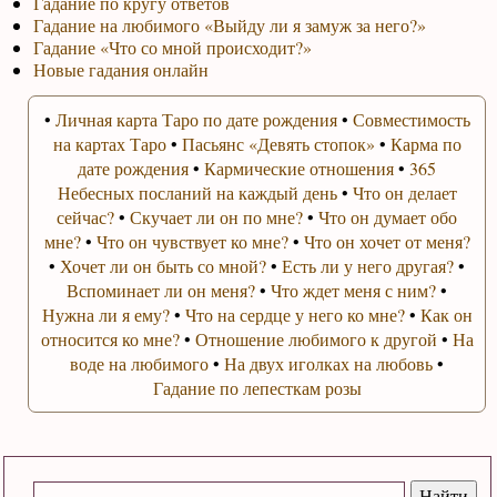
Гадание по кругу ответов
Гадание на любимого «Выйду ли я замуж за него?»
Гадание «Что со мной происходит?»
Новые гадания онлайн
•
Личная карта Таро по дате рождения
•
Совместимость
на картах Таро
•
Пасьянс «Девять стопок»
•
Карма по
дате рождения
•
Кармические отношения
•
365
Небесных посланий на каждый день
•
Что он делает
сейчас?
•
Скучает ли он по мне?
•
Что он думает обо
мне?
•
Что он чувствует ко мне?
•
Что он хочет от меня?
•
Хочет ли он быть со мной?
•
Есть ли у него другая?
•
Вспоминает ли он меня?
•
Что ждет меня с ним?
•
Нужна ли я ему?
•
Что на сердце у него ко мне?
•
Как он
относится ко мне?
•
Отношение любимого к другой
•
На
воде на любимого
•
На двух иголках на любовь
•
Гадание по лепесткам розы