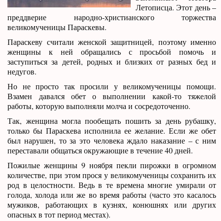
Летописца. Этот день –
преддверие народно-христианского торжества
великомученицы Параскевы.
Параскеву считали женской защитницей, поэтому именно
женщины к ней обращались с просьбой помочь и
заступиться за детей, родных и близких от разных бед и
недугов.
Но не просто так просили у великомученицы помощи.
Взамен давался обет о выполнении какой-то тяжелой
работы, которую выполняли молча и сосредоточенно.
Так, женщина могла пообещать пошить за день рубашку,
только бы Параскева исполнила ее желание. Если же обет
был нарушен, то за это человека ждало наказание – с ним
переставали общаться окружающие в течение 40 дней.
Пожилые женщины 9 ноября пекли пирожки в огромном
количестве, при этом прося у великомученицы сохранить их
род в целостности. Ведь в те времена многие умирали от
голода, холода или же во время работы (часто это касалось
мужиков, работающих в кузнях, конюшнях или других
опасных в тот период местах).