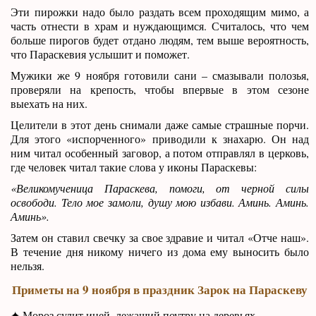
Эти пирожки надо было раздать всем проходящим мимо, а
часть отнести в храм и нуждающимся. Считалось, что чем
больше пирогов будет отдано людям, тем выше вероятность,
что Параскевия услышит и поможет.
Мужики же 9 ноября готовили сани – смазывали полозья,
проверяли на крепость, чтобы впервые в этом сезоне
выехать на них.
Целители в этот день снимали даже самые страшные порчи.
Для этого «испорченного» приводили к знахарю. Он над
ним читал особенный заговор, а потом отправлял в церковь,
где человек читал такие слова у иконы Параскевы:
«Великомученица Параскева, помоги, от черной силы
освободи. Тело мое замоли, душу мою избави. Аминь. Аминь.
Аминь».
Затем он ставил свечку за свое здравие и читал «Отче наш».
В течение дня никому ничего из дома ему выносить было
нельзя.
Приметы на 9 ноября в праздник Зарок на Параскеву
✦ Мороз сулит иней, лежащий поутру на деревьях.