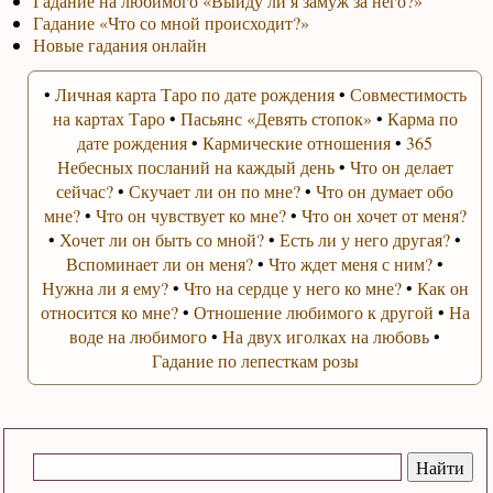
Гадание на любимого «Выйду ли я замуж за него?»
Гадание «Что со мной происходит?»
Новые гадания онлайн
•
Личная карта Таро по дате рождения
•
Совместимость
на картах Таро
•
Пасьянс «Девять стопок»
•
Карма по
дате рождения
•
Кармические отношения
•
365
Небесных посланий на каждый день
•
Что он делает
сейчас?
•
Скучает ли он по мне?
•
Что он думает обо
мне?
•
Что он чувствует ко мне?
•
Что он хочет от меня?
•
Хочет ли он быть со мной?
•
Есть ли у него другая?
•
Вспоминает ли он меня?
•
Что ждет меня с ним?
•
Нужна ли я ему?
•
Что на сердце у него ко мне?
•
Как он
относится ко мне?
•
Отношение любимого к другой
•
На
воде на любимого
•
На двух иголках на любовь
•
Гадание по лепесткам розы