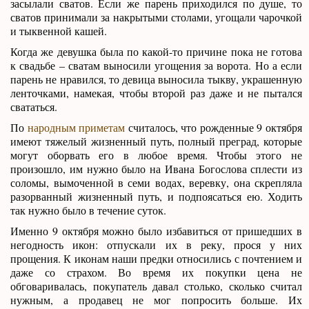
засылали сватов. Если же парень приходился по душе, то
сватов принимали за накрытыми столами, угощали чарочкой
и тыквенной кашей.
Когда же девушка была по какой-то причине пока не готова
к свадьбе – сватам выносили угощения за ворота. Но а если
парень не нравился, то девица выносила тыкву, украшенную
ленточками, намекая, чтобы второй раз даже и не пытался
свататься.
По
народным приметам
считалось, что рожденные 9 октября
имеют тяжелый жизненный путь, полный преград, которые
могут оборвать его в любое время. Чтобы этого не
произошло, им нужно было на Ивана Богослова сплести из
соломы, вымоченной в семи водах, веревку, она скрепляла
разорванный жизненный путь, и подпоясаться ею. Ходить
так нужно было в течение суток.
Именно 9 октября можно было избавиться от пришедших в
негодность икон: отпускали их в реку, прося у них
прощения. К иконам наши предки относились с почтением и
даже со страхом. Во время их покупки цена не
обговаривалась, покупатель давал столько, сколько считал
нужным, а продавец не мог попросить больше. Их