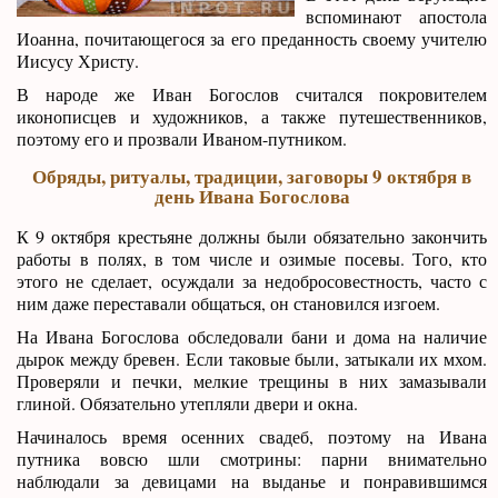
вспоминают апостола
Иоанна, почитающегося за его преданность своему учителю
Иисусу Христу.
В народе же Иван Богослов считался покровителем
иконописцев и художников, а также путешественников,
поэтому его и прозвали Иваном-путником.
Обряды, ритуалы, традиции, заговоры 9 октября в
день Ивана Богослова
К 9 октября крестьяне должны были обязательно закончить
работы в полях, в том числе и озимые посевы. Того, кто
этого не сделает, осуждали за недобросовестность, часто с
ним даже переставали общаться, он становился изгоем.
На Ивана Богослова обследовали бани и дома на наличие
дырок между бревен. Если таковые были, затыкали их мхом.
Проверяли и печки, мелкие трещины в них замазывали
глиной. Обязательно утепляли двери и окна.
Начиналось время осенних свадеб, поэтому на Ивана
путника вовсю шли смотрины: парни внимательно
наблюдали за девицами на выданье и понравившимся