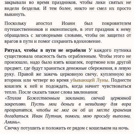
закрывали во время праздников, чтобы лики святых не
видели безделья. И тем более, никто не смел их просто
выкинуть.
Поскольку апостол Иоанн был покровителем
путешественников и иконописцев, в этот праздник к нему
обращались с заговорными словами, чтобы он защитил от
врагов в пути и помог сохранить вдохновение.
Ритуал, чтобы в пути не ограбили
У каждого путника
существовала опасность быть ограбленным. Чтобы этого не
произошло, надо было взять кошелек, портмоне или другой
предмет, где будут храниться денежные сбережения, в левую
руку. Правой же зажечь церковную свечу, купленную во
вторник или четверг во время
убывающей Луны
. Поднести
кошелек к ней и подождать, когда начнет чувствоваться
тепло. После сказать такие слова заклинания:
«Теплом Божественным заклинаю, свечой церковной
закрепляю. Пусть мои деньги в невидимку для вора
превратятся, чтобы не мог он об их месте хранения
догадаться. Иван Путник, помоги, мою просьбу выполни.
Аминь».
Свечку потушить и положить ее рядом с кошельком на ночь.