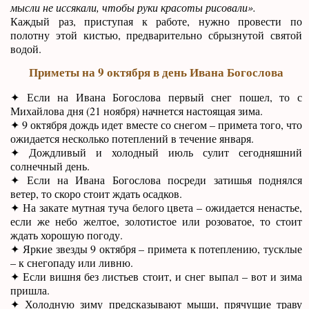
мысли не иссякали, чтобы руки красоты рисовали».
Каждый раз, приступая к работе, нужно провести по
полотну этой кистью, предварительно сбрызнутой святой
водой.
Приметы на 9 октября в день Ивана Богослова
✦ Если на Ивана Богослова первый снег пошел, то с
Михайлова дня (21 ноября) начнется настоящая зима.
✦ 9 октября дождь идет вместе со снегом – примета того, что
ожидается несколько потеплений в течение января.
✦ Дождливый и холодный июль сулит сегодняшний
солнечный день.
✦ Если на Ивана Богослова посреди затишья поднялся
ветер, то скоро стоит ждать осадков.
✦ На закате мутная туча белого цвета – ожидается ненастье,
если же небо желтое, золотистое или розоватое, то стоит
ждать хорошую погоду.
✦ Яркие звезды 9 октября – примета к потеплению, тусклые
– к снегопаду или ливню.
✦ Если вишня без листьев стоит, и снег выпал – вот и зима
пришла.
✦ Холодную зиму предсказывают мыши, прячущие траву