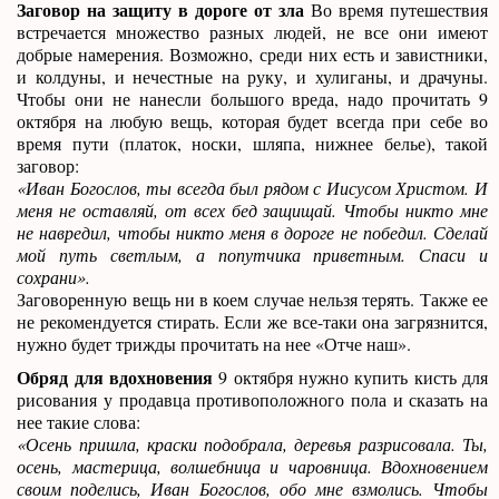
Заговор на защиту в дороге от зла
Во время путешествия
встречается множество разных людей, не все они имеют
добрые намерения. Возможно, среди них есть и завистники,
и колдуны, и нечестные на руку, и хулиганы, и драчуны.
Чтобы они не нанесли большого вреда, надо прочитать 9
октября на любую вещь, которая будет всегда при себе во
время пути (платок, носки, шляпа, нижнее белье), такой
заговор:
«Иван Богослов, ты всегда был рядом с Иисусом Христом. И
меня не оставляй, от всех бед защищай. Чтобы никто мне
не навредил, чтобы никто меня в дороге не победил. Сделай
мой путь светлым, а попутчика приветным. Спаси и
сохрани».
Заговоренную вещь ни в коем случае нельзя терять. Также ее
не рекомендуется стирать. Если же все-таки она загрязнится,
нужно будет трижды прочитать на нее «Отче наш».
Обряд для вдохновения
9 октября нужно купить кисть для
рисования у продавца противоположного пола и сказать на
нее такие слова:
«Осень пришла, краски подобрала, деревья разрисовала. Ты,
осень, мастерица, волшебница и чаровница. Вдохновением
своим поделись, Иван Богослов, обо мне взмолись. Чтобы