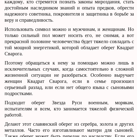
каждому, кто стремится познать законы мироздания, стать
достойным наследником знаний и опыта предков, обрести
надежного советника, покровителя и защитника в борьбе за
веру и справедливость.
Использовать символ можно и мужчинам, и женщинам. Но
только сильный пол может носить его, не снимая, а вот
прекрасной половине человечества будет тяжело совладать с
той мощной энергетикой, которой обладает оберег Квадрат
Сварога.
Поэтому обращаться к нему за помощью можно лишь в
исключительных случаях, когда самостоятельно в сложной
жизненной ситуации не разобраться. Особенно выручает
женщин Квадрат Сварога, если в семье произошел
серьезный разлад, или если нет общего языка с сыновьями
подростками.
Подходит оберег Звезда Руси военным, морякам,
испытателям и всем, кто занимается тяжелой физической
работой.
Делают этот славянский оберег из серебра, золота и других
металлов. Часто его изготавливают матери для сыновей.
Также оберег может быть передан по наследству. Если его