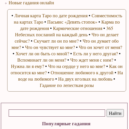
Новые гадания онлайн
•
Личная карта Таро по дате рождения
•
Совместимость
на картах Таро
•
Пасьянс «Девять стопок»
•
Карма по
дате рождения
•
Кармические отношения
•
365
Небесных посланий на каждый день
•
Что он делает
сейчас?
•
Скучает ли он по мне?
•
Что он думает обо
мне?
•
Что он чувствует ко мне?
•
Что он хочет от меня?
•
Хочет ли он быть со мной?
•
Есть ли у него другая?
•
Вспоминает ли он меня?
•
Что ждет меня с ним?
•
Нужна ли я ему?
•
Что на сердце у него ко мне?
•
Как он
относится ко мне?
•
Отношение любимого к другой
•
На
воде на любимого
•
На двух иголках на любовь
•
Гадание по лепесткам розы
Популярные гадания